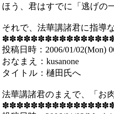
ほう、君はすでに「逃げの
それで、法華講諸君に指導
✽✽✽✽✽✽✽✽✽✽✽✽✽✽✽
投稿
日時：
2006/01/02(Mon) 0
おなまえ：
kusanone
タイトル：樋田氏へ
法華講諸君のまえで、「お
✽✽✽✽✽✽✽✽✽✽✽✽✽✽✽