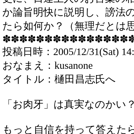
か論旨明快に説明し、謗法
たら如何か？（無理だとは
✽✽✽✽✽✽✽✽✽✽✽✽✽✽✽
投稿
日時：
2005/12/31(Sat) 14
おなまえ：
kusanone
タイトル：樋田昌志氏へ
「お肉牙」は真実なのかい
もっと自信を持って答えた