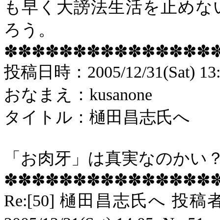
も早く大謗法生活を止めな
ろう。
✽✽✽✽✽✽✽✽✽✽✽✽✽✽✽
投稿
日時：
2005/12/31(Sat) 13
おなまえ：
kusanone
タイトル：樋田昌志氏へ
「お肉牙」は真実なのかい
✽✽✽✽✽✽✽✽✽✽✽✽✽✽✽
Re:[50]
樋田昌志氏へ 投稿