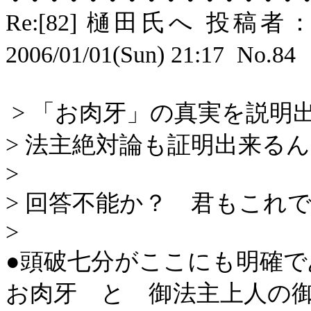
Re:[82]
樋田氏へ 投稿者
2006/01/01(Sun) 21:17
No.84
>
「お肉牙」の真実を説明
>
法主絶対論も証明出来る
>
>
回答不能か？ 君もこれ
>
●頭破七分がここにも明確で
お肉牙 と 御法主上人の