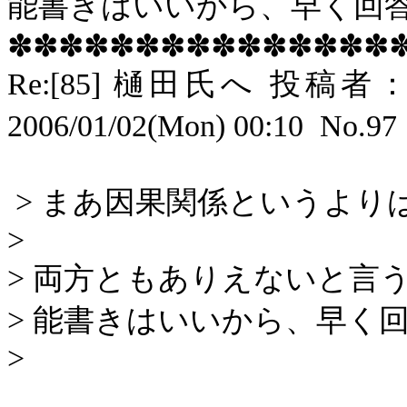
能書きはいいから、早く回
✽✽✽✽✽✽✽✽✽✽✽✽✽✽✽
Re:[85]
樋田氏へ 投稿者
2006/01/02(Mon) 00:10
No.97
>
まあ因果関係というより
>
>
両方ともありえないと言
>
能書きはいいから、早く
>