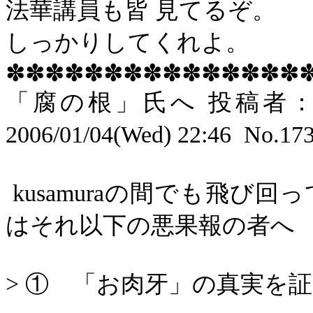
法華講員も皆 見てるぞ。
しっかりしてくれよ。
✽✽✽✽✽✽✽✽✽✽✽✽✽✽✽
「腐の根」氏へ 投稿者
2006/01/04(Wed) 22:46
No.17
kusamura
の間でも飛び回っ
はそれ以下の悪果報の者へ
>
① 「お肉牙」の真実を