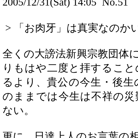
2005/12/31(Sat) 14:05
No.51
>
「お肉牙」は真実なのか
全くの大謗法新興宗教団体
りもはや二度と拝すること
るより、貴公の今生・後生
のままでは今生は不祥の災
ない。
更に、日達上人のお言葉の