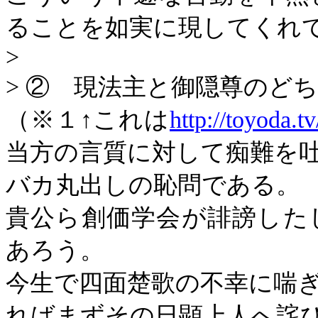
ることを如実に現してくれ
>
>
② 現法主と御隠尊のど
（※１↑これは
http://toyoda.
当方の言質に対して痴難を
バカ丸出しの恥問である。
貴公ら創価学会が誹謗した
あろう。
今生で四面楚歌の不幸に喘
ればまずその日顕上人へ詫