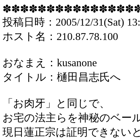
✽✽✽✽✽✽✽✽✽✽✽✽✽✽✽
投稿
日時：
2005/12/31(Sat) 13
ホスト名：
210.87.78.100
おなまえ：
kusanone
タイトル：樋田昌志氏へ
「お肉牙」と同じで、
お宅の法主らを神秘のベー
現日蓮正宗は証明できない