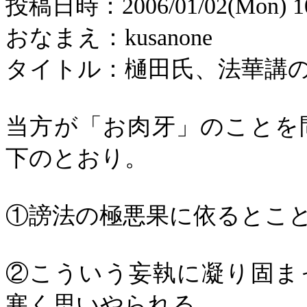
投稿
日時：
2006/01/02(Mon) 1
おなまえ：
kusanone
タイトル：樋田氏、法華講
当方が「お肉牙」のことを
下のとおり。
①謗法の極悪果に依るとこ
②こういう妄執に凝り固ま
寒く思いやられる。