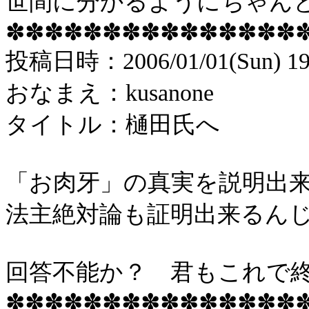
世間に分かるようにちゃん
✽✽✽✽✽✽✽✽✽✽✽✽✽✽✽
投稿
日時：
2006/01/01(Sun) 19
おなまえ：
kusanone
タイトル：樋田氏へ
「お肉牙」の真実を説明出
法主絶対論も証明出来るん
回答不能か？ 君もこれで
✽✽✽✽✽✽✽✽✽✽✽✽✽✽✽