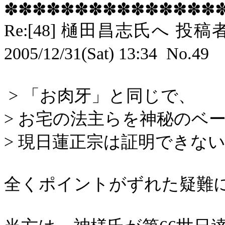
✽✽✽✽✽✽✽✽✽✽✽✽✽✽✽
Re:[48]
樋田昌志氏へ 投稿
2005/12/31(Sat) 13:34
No.49
>
「お肉牙」と同じで、
>
お宅の法主らを神秘のベ
>
現日蓮正宗は証明できな
全くポイントがずれた疑難