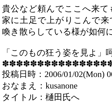
貴公など頼んでここへ来て
家に土足で上がりこんで来
喚き散らしている様が如何
「このもの狂う姿を見よ」
✽✽✽✽✽✽✽✽✽✽✽✽✽✽✽
投稿
日時：
2006/01/02(Mon) 0
おなまえ：
kusanone
タイトル：樋田氏へ