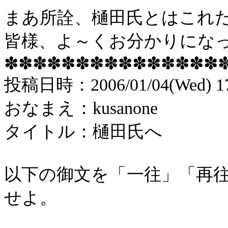
まあ所詮、樋田氏とはこれ
皆様、よ～くお分かりにな
✽✽✽✽✽✽✽✽✽✽✽✽✽✽✽
投稿
日時：
2006/01/04(Wed) 1
おなまえ：
kusanone
タイトル：樋田氏へ
以下の御文を「一往」「再
せよ。