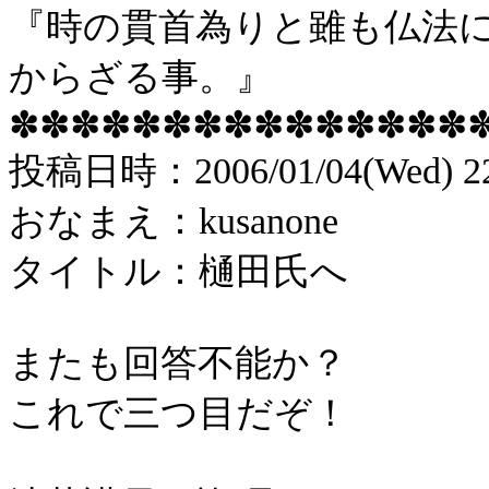
『時の貫首為りと雖も仏法
からざる事。』
✽✽✽✽✽✽✽✽✽✽✽✽✽✽✽
投稿
日時：
2006/01/04(Wed) 2
おなまえ：
kusanone
タイトル：樋田氏へ
またも回答不能か？
これで三つ目だぞ！