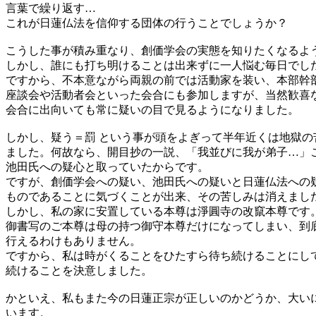
言葉で繰り返す…
これが日蓮仏法を信仰する団体の行うことでしょうか？
こうした事が積み重なり、創価学会の実態を知りたくなるよ
しかし、誰にも打ち明けることは出来ずに一人悩む毎日でし
ですから、不本意ながら両親の前では活動家を装い、本部幹
座談会や活動者会といった会合にも参加しますが、当然歓喜
会合に出向いても常に疑いの目で見るようになりました。
しかし、疑う＝罰 という事が頭をよぎって半年近くは地獄の
ました。何故なら、開目抄の一説、「我並びに我が弟子…」
池田氏への疑心と取っていたからです。
ですが、創価学会への疑い、池田氏への疑いと日蓮仏法への
ものであることに気づくことが出来、その苦しみは消えまし
しかし、私の家に安置している本尊は淨圓寺の改竄本尊です
御書写のご本尊は母の持つ御守本尊だけになってしまい、到
行えるわけもありません。
ですから、私は時がくることをひたすら待ち続けることにし
続けることを決意しました。
かといえ、私もまた今の日蓮正宗が正しいのかどうか、大い
います。