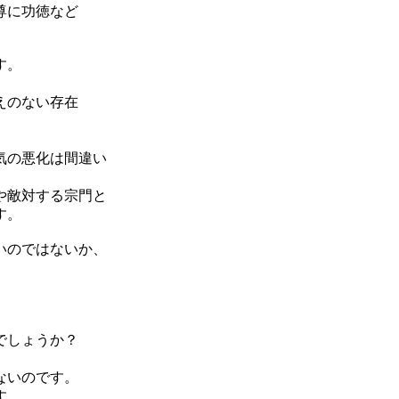
尊に功徳など
す。
えのない存在
気の悪化は間違い
や敵対する宗門と
す。
いのではないか、
でしょうか？
ないのです。
す。