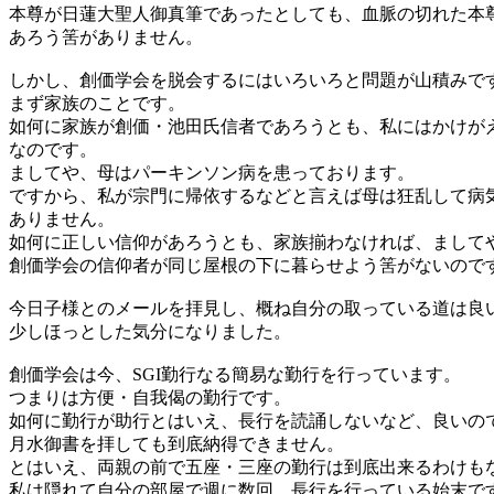
本尊が日蓮大聖人御真筆であったとしても、血脈の切れた本
あろう筈がありません。
しかし、創価学会を脱会するにはいろいろと問題が山積みで
まず家族のことです。
如何に家族が創価・池田氏信者であろうとも、私にはかけが
なのです。
ましてや、母はパーキンソン病を患っております。
ですから、私が宗門に帰依するなどと言えば母は狂乱して病
ありません。
如何に正しい信仰があろうとも、家族揃わなければ、まして
創価学会の信仰者が同じ屋根の下に暮らせよう筈がないので
今日子様とのメールを拝見し、概ね自分の取っている道は良
少しほっとした気分になりました。
創価学会は今、SGI勤行なる簡易な勤行を行っています。
つまりは方便・自我偈の勤行です。
如何に勤行が助行とはいえ、長行を読誦しないなど、良いの
月水御書を拝しても到底納得できません。
とはいえ、両親の前で五座・三座の勤行は到底出来るわけも
私は隠れて自分の部屋で週に数回、長行を行っている始末で