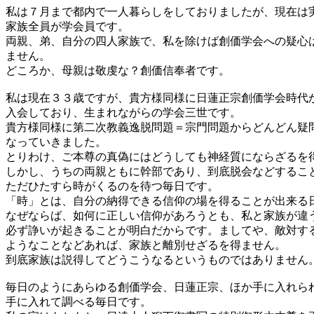
私は７月まで都内で一人暮らしをしておりましたが、現在は
家族全員が学会員です。
両親、弟、自分の四人家族で、私を除けば創価学会への疑心
ません。
どころか、母親は敬虔な？創価信奉者です。
私は現在３３歳ですが、貴方様同様に日蓮正宗創価学会時代
入会しており、生まれながらの学会三世です。
貴方様同様に第二次教義逸脱問題＝宗門問題からどんどん疑
なっていきました。
とりわけ、ご本尊の真偽にはどうしても神経質にならざるを
しかし、うちの両親ともに幹部であり、到底脱会などするこ
ただひたすら時がくるのを待つ毎日です。
「時」とは、自分の納得できる信仰の場を得ることが出来る
なぜならば、如何に正しい信仰があろうとも、私と家族が違
必ず諍いが起きることが明白だからです。ましてや、敵対す
ようなことなどあれば、家族と離別せざるを得ません。
到底家族は説得してどうこうなるというものではありません
毎日のようにあらゆる創価学会、日蓮正宗、ほか手に入れら
手に入れて調べる毎日です。