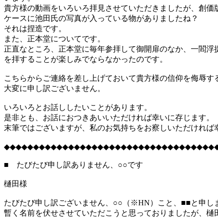
貴方様の動画をいろいろ拝見させていただきましたが、創価
ケースに池田氏の写真が入っている物がありましたね？
それは捏造です。
また、正本堂についてです。
正直なところ、正本堂に毎年参拝して御開扉のなか、一閻浮
を拝することが楽しみでならなかったのです。
こちらからご連絡を差し上げておいて貴方様の信仰を侮辱す
大変に申し訳ございません。
いろいろとお話ししたいことがあります。
是非とも、お話におつきあいいただければ幸いに存じます。
末筆ではございますが、私のお気持ちをお察しいただければ
◆◆◆◆◆◆◆◆◆◆◆◆◆◆◆◆◆◆◆◆◆◆◆◆◆◆◆◆◆◆◆◆◆◆◆◆
■ たびたび申し訳ありません、○○です
樋田様
たびたび申し訳ございません、○○（※HN）こと、■■と申し
暫く名前を伏せさせていただこうと思っておりましたが、樋田