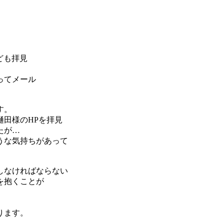
ども拝見
ってメール
す。
田様のHPを拝見
たが…
うな気持ちがあって
しなければならない
を抱くことが
ります。