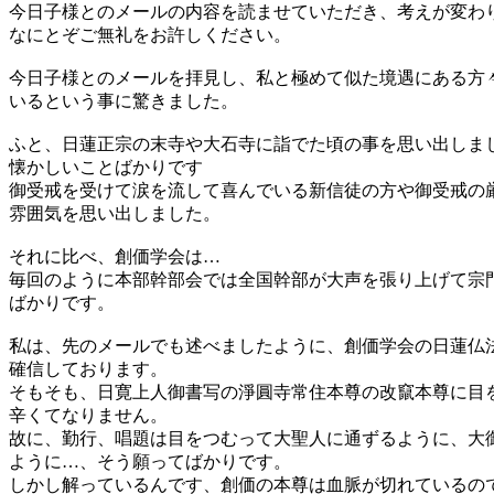
今日子様とのメールの内容を読ませていただき、考えが変わ
なにとぞご無礼をお許しください。
今日子様とのメールを拝見し、私と極めて似た境遇にある方
いるという事に驚きました。
ふと、日蓮正宗の末寺や大石寺に詣でた頃の事を思い出しま
懐かしいことばかりです
御受戒を受けて涙を流して喜んでいる新信徒の方や御受戒の
雰囲気を思い出しました。
それに比べ、創価学会は…
毎回のように本部幹部会では全国幹部が大声を張り上げて宗
ばかりです。
私は、先のメールでも述べましたように、創価学会の日蓮仏
確信しております。
そもそも、日寛上人御書写の淨圓寺常住本尊の改竄本尊に目
辛くてなりません。
故に、勤行、唱題は目をつむって大聖人に通ずるように、大
ように…、そう願ってばかりです。
しかし解っているんです、創価の本尊は血脈が切れているの