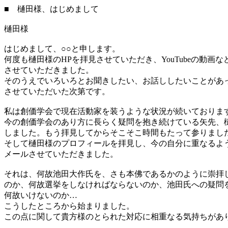
■ 樋田様、はじめまして
樋田様
はじめまして、○○と申します。
何度も樋田様のHPを拝見させていただき、YouTubeの動画な
させていただきました。
そのうえでいろいろとお聞きしたい、お話ししたいことがあ
させていただいた次第です。
私は創価学会で現在活動家を装うような状況が続いておりま
今の創価学会のあり方に長らく疑問を抱き続けている矢先、樋
しました。もう拝見してからそこそこ時間もたって参りまし
そして樋田様のプロフィールを拝見し、今の自分に重なるよ
メールさせていただきました。
それは、何故池田大作氏を、さも本佛であるかのように崇拝
のか、何故選挙をしなければならないのか、池田氏への疑問
何故いけないのか…
こうしたところから始まりました。
この点に関して貴方様のとられた対応に相重なる気持ちがあ