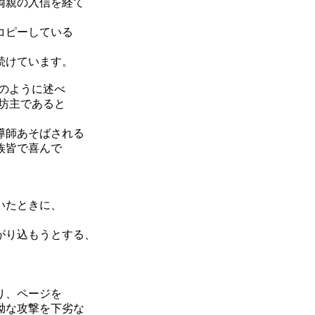
両親の入信を経て
コピーしている
続けています。
のように述べ
坊主であると
導師あそばされる
族皆で喜んで
いたときに、
。
がり込もうとする、
。
。
り、ページを
拗な攻撃を下劣な