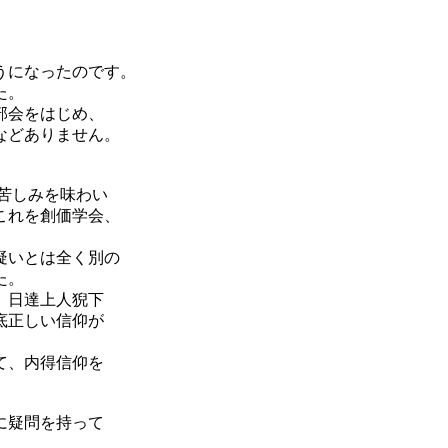
うになったのです。
た。
部会をはじめ、
などありません。
苦しみを味わい
これを創価学会、
疑いとは全く別の
た。
。日達上人猊下
底正しい信仰が
て、内得信仰を
に疑問を持って