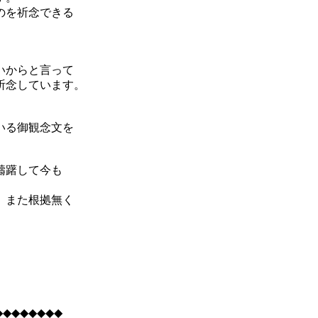
のを祈念できる
いからと言って
祈念しています。
いる御観念文を
躊躇して今も
、また根拠無く
◆◆◆◆◆◆◆◆