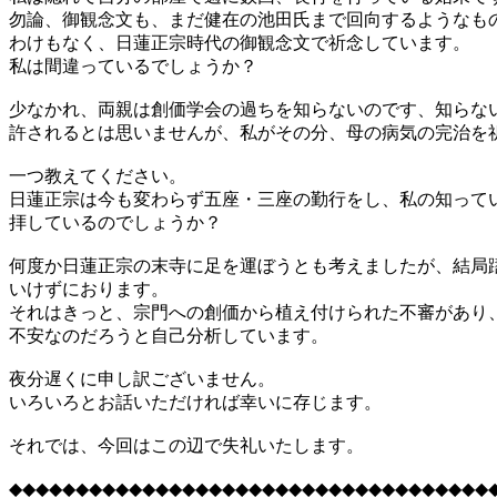
勿論、御観念文も、まだ健在の池田氏まで回向するようなも
わけもなく、日蓮正宗時代の御観念文で祈念しています。
私は間違っているでしょうか？
少なかれ、両親は創価学会の過ちを知らないのです、知らな
許されるとは思いませんが、私がその分、母の病気の完治を
一つ教えてください。
日蓮正宗は今も変わらず五座・三座の勤行をし、私の知って
拝しているのでしょうか？
何度か日蓮正宗の末寺に足を運ぼうとも考えましたが、結局
いけずにおります。
それはきっと、宗門への創価から植え付けられた不審があり
不安なのだろうと自己分析しています。
夜分遅くに申し訳ございません。
いろいろとお話いただければ幸いに存じます。
それでは、今回はこの辺で失礼いたします。
◆◆◆◆◆◆◆◆◆◆◆◆◆◆◆◆◆◆◆◆◆◆◆◆◆◆◆◆◆◆◆◆◆◆◆◆