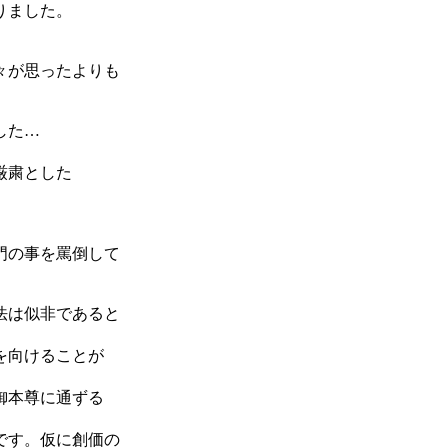
りました。
々が思ったよりも
した…
厳粛とした
門の事を罵倒して
法は似非であると
を向けることが
御本尊に通ずる
です。仮に創価の