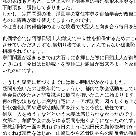
私の家はもともと、日達上人猊下御書写の特別御形木本尊を
下附頂き、護持して参りました。
しかし、宗門問題の後、淨圓寺の常住本尊を創価学会が改竄
ものに両親が取り替えてしまったのです。
今は言わば内得信仰のような境遇で大聖人と向き合う毎日を
創価学会では阿部日顕上人(敢えて中立性を担保するためにこ
させていただきます)は裏切り者であり、とんでもない破廉恥
指導されています。
宗門問題が起きるまでは大石寺に参拝した際に日顕上人が御
ときには「今日は日顕猊下を導師にお題目が出来るよ」と家
いたのにです。
こうした疑問に気づくまでには長い時間がかかりました。
疑問を抱いたのは数年前でしょうか、都内で学会活動をして
学会員の冷たさと非常識さに疑問を抱いたことに始まります
何の音沙汰もなしに突然自宅にノーアポ訪問、図々しくも上
折伏強化期間や選挙活動期間を終えると今度は放任です。
到底「人を救う」などという大義は感じられなかったのです
次第に、創価学会にあらゆる疑問を抱くようになったのです
聖教新聞の一面を見れば毎日のように池田氏の顕彰授与ばか
めくれば宗門をはじめ、山崎氏やら乙骨氏やらの離反者の執