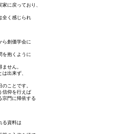
実家に戻っており、
は全く感じられ
から創価学会に
問を抱くように
得ません。
とは出来ず、
日のことです。
う信仰を行えば
る宗門に帰依する
。
れる資料は