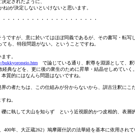
と決定されたように、
かね)が決定しないといけないと思います。
・・・・・・・・・・・・・・・・・・・・・
もそうですが、意に於いてはほぼ同義であるが、その書写・転写
っても、特段問題がない。ということですね。
います。
.tv/bukkyorongio.htm
で論じている通り、釈尊を淵源として、釈
教経典などを、更に後の衆生のために昇華・結晶せしめていく
、本質的にはなんら問題はないですね。
い境界の者たちは、この仕組みが分からないから、訓古注釈にこ
ますね。
た 礫に執して大山を知らず という近視眼的かつ皮相的、表
訳、400年、大正蔵262）鳩摩羅什訳の法華経を基本に依用され