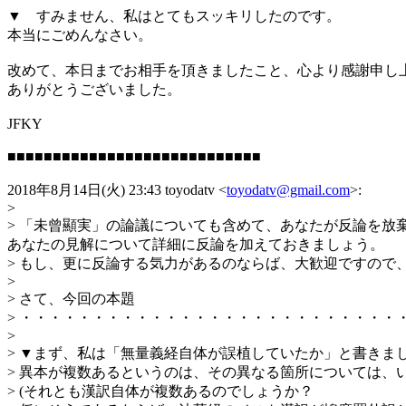
▼ すみません、私はとてもスッキリしたのです。
本当にごめんなさい。
改めて、本日までお相手を頂きましたこと、心より感謝申し
ありがとうございました。
JFKY
■■■■■■■■■■■■■■■■■■■■■■■■■■■■
2018年8月14日(火) 23:43 toyodatv <
toyodatv@gmail.com
>:
>
> 「未曾顯実」の論議についても含めて、あなたが反論を
あなたの見解について詳細に反論を加えておきましょう。
> もし、更に反論する気力があるのならば、大歓迎ですので
>
> さて、今回の本題
> ・・・・・・・・・・・・・・・・・・・・・・・・・・
>
> ▼まず、私は「無量義経自体が誤植していたか」と書きま
> 異本が複数あるというのは、その異なる箇所については、
> (それとも漢訳自体が複数あるのでしょうか？