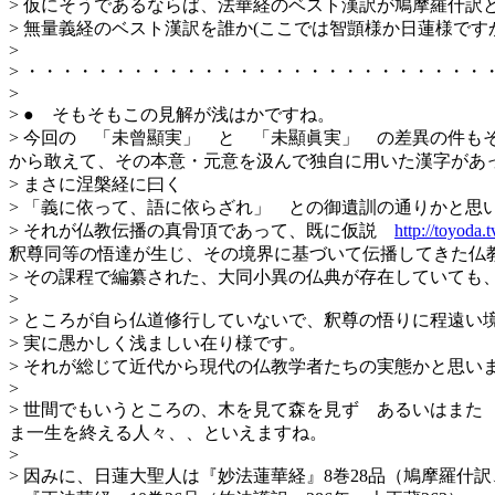
> 仮にそうであるならば、法華経のベスト漢訳が鳩摩羅什訳
> 無量義経のベスト漢訳を誰か(ここでは智顗様か日蓮様です
>
> ・・・・・・・・・・・・・・・・・・・・・・・・・・
>
> ● そもそもこの見解が浅はかですね。
> 今回の 「未曾顯実」 と 「未顯眞実」 の差異の件
から敢えて、その本意・元意を汲んで独自に用いた漢字があ
> まさに涅槃経に曰く
> 「義に依って、語に依らざれ」 との御遺訓の通りかと思
> それが仏教伝播の真骨頂であって、既に仮説
http://toyoda
釈尊同等の悟達が生じ、その境界に基づいて伝播してきた仏
> その課程で編纂された、大同小異の仏典が存在していても
>
> ところが自ら仏道修行していないで、釈尊の悟りに程遠
> 実に愚かしく浅ましい在り様です。
> それが総じて近代から現代の仏教学者たちの実態かと思い
>
> 世間でもいうところの、木を見て森を見ず あるいはま
ま一生を終える人々、、といえますね。
>
> 因みに、日蓮大聖人は『妙法蓮華経』8巻28品（鳩摩羅什