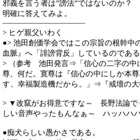
邪義を言う者は”謗法”ではないのか？
明確に答えてみよ。
―――――――――――
> ヒゲ親父いわく
●> 池田創価学会ではこの宗旨の根幹
血脈』へ「誹謗背反」しているのであ
> （参考 池田発言⇒「信心の二字の
尊、何だ。寛尊は『信心の中にしか本
す、幸福製造機だから。」⇒『戒壇の大
> ▼改竄がお得意ですな～ 長野法論
しい音声やったもんなぁ～ ハッハハハー(^.
●痴犬らしい愚かさである。