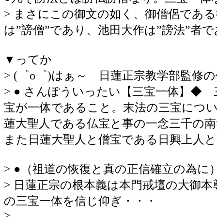
> まさにこの御文の如く、御僧侶であ
は”謗僧”であり、池田大作は”謗法”者
▼ってか
> (゜o゜)はぁ～ 日蓮正宗教学部監修
> ● さんぽういったい【三宝一体】◆
宝が一体であること。末法の三宝につい
蓮大聖人である仏宝と事の一念三千の南
また日蓮大聖人と僧宝である日興上人と
> ●（祖道の恢復と真の正信確立の為に
> 日蓮正宗の根本義は本門戒壇の大御本尊
の三宝一体を信じ仰ぎ・・・
>