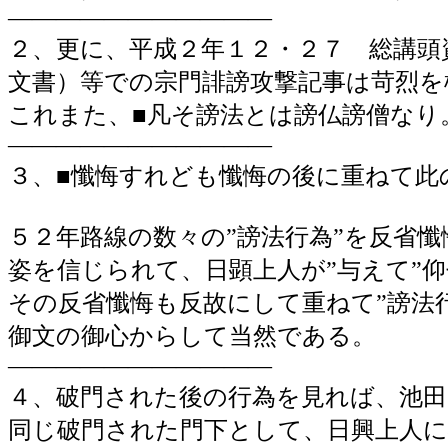
―――――――――――
２、更に、平成２年１２・２７ 総講頭
文書）等での宗門誹謗攻撃記事は苛烈を
これまた、■凡そ謗法とは謗仏謗僧なり
―――――――――――
３、■懺悔すれども懺悔の後に重ねて此
５２年路線の数々の”謗法行為”を反省
姿を信じられて、日顕上人が”与えて”
その反省懺悔も反故にして重ねて”謗法
御文の御心からして当然である。
―――――――――――
４、破門された後の行為を見れば、池田
同じ破門された門下として、日興上人