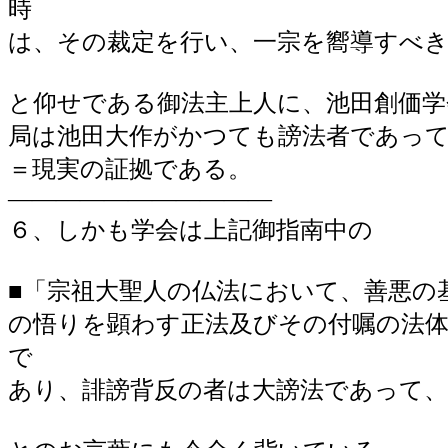
時
は、その裁定を行い、一宗を嚮導すべ
と仰せである御法主上人に、池田創価学
局は池田大作がかつても謗法者であっ
＝現実の証拠である。
―――――――――――
６、しかも学会は上記御指南中の
■「宗祖大聖人の仏法において、善悪の
の悟りを顕わす正法及びその付嘱の法
で
あり、誹謗背反の者は大謗法であって