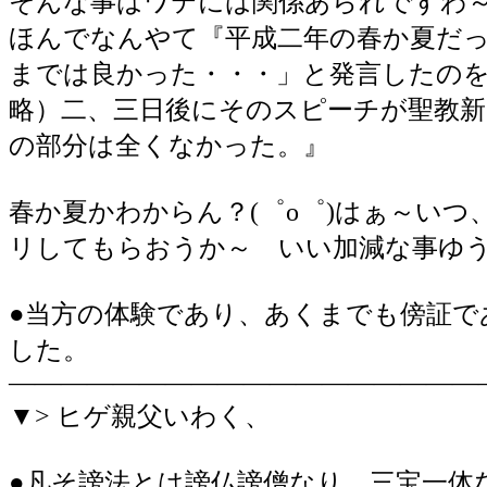
そんな事はワテには関係あられです
ほんでなんやて『平成二年の春か夏だっ
までは良かった・・・」と発言したの
略）二、三日後にそのスピーチが聖教
の部分は全くなかった。』
春か夏かわからん？(゜o゜)はぁ～い
リしてもらおうか～ いい加減な事ゆ
●当方の体験であり、あくまでも傍証で
した。
――――――――――――――――――
▼> ヒゲ親父いわく、
●凡そ謗法とは謗仏謗僧なり。三宝一体