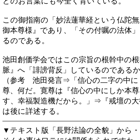
とのお言葉にも今全く背いている。
この御指南の「妙法蓮華経という仏陀無
御本尊様』であり、「その付嘱の法体」
るのである。
池田創価学会ではこの宗旨の根幹中の根
脈』へ「誹謗背反」しているのである
（参考 池田発言⇒「信心の二字の中に
尊、何だ。寛尊は『信心の中にしか本
す、幸福製造機だから。」⇒『戒壇の大
は後に詳述する。
――――――――――――――――――
▼テキスト版「長野法論の全貌」から