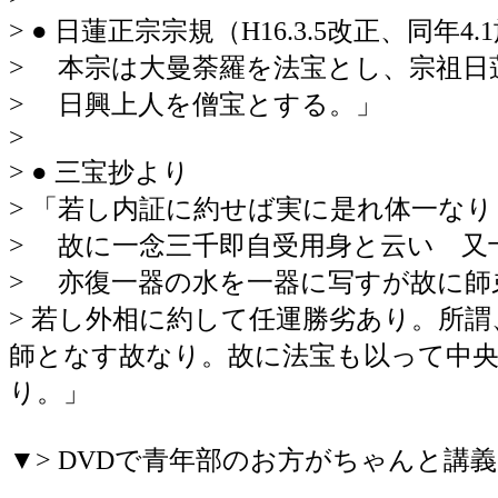
> ● 日蓮正宗宗規（H16.3.5改正、同年4.
> 本宗は大曼荼羅を法宝とし、宗祖日
> 日興上人を僧宝とする。」
>
> ● 三宝抄より
> 「若し内証に約せば実に是れ体一な
> 故に一念三千即自受用身と云い 又
> 亦復一器の水を一器に写すが故に師
> 若し外相に約して任運勝劣あり。所
師となす故なり。故に法宝も以って中
り。」
▼> DVDで青年部のお方がちゃんと