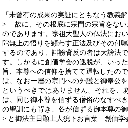
「未曾有の成果の実証にともなう教義
> 故に、その根底に宗門の宗旨をな
のであります。宗祖大聖人の仏法にお
陀無上の悟りを顕わす正法及びその付嘱
するのであり、誹謗背反の者は大謗法
す。しかるに創価学会の逸脱が、いっ
旨、本尊への信仰を捨てて退転したの
は、なお一層の宗門への外護と御奉公
というべきではありません。それを、
は、同じ御本尊を信ずる僧俗のなすべ
の聖訓にも背き、各が信ずる御本尊の
> と御法主日顕上人猊下お言葉 創価学会創