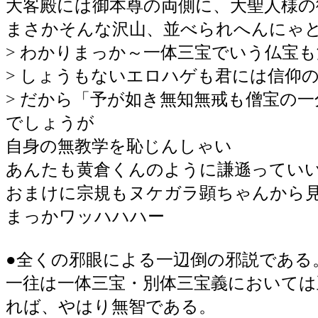
大客殿には御本尊の両側に、大聖人様
まさかそんな沢山、並べられへんにゃ
> わかりまっか～一体三宝でいう仏宝
> しょうもないエロハゲも君には信仰
> だから「予が如き無知無戒も僧宝の
でしょうが
自身の無教学を恥じんしゃい
あんたも黄倉くんのように謙遜ってい
おまけに宗規もヌケガラ顕ちゃんから
まっかワッハハハー
●全くの邪眼による一辺倒の邪説である
一往は一体三宝・別体三宝義においては
れば、やはり無智である。