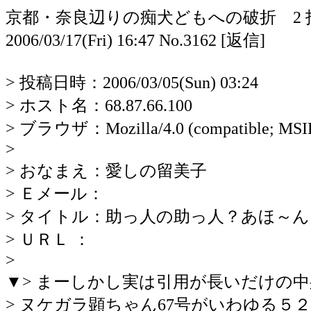
京都・奈良辺りの痴犬どもへの破折 2 
2006/03/17(Fri) 16:47 No.3162 [返信]
> 投稿日時：2006/03/05(Sun) 03:24
> ホスト名：68.87.66.100
> ブラウザ：Mozilla/4.0 (compatible; MSIE 
>
> おなまえ：愛しの留美子
> Ｅメール：
> タイトル：助っ人の助っ人？あほ～ん
> ＵＲＬ ：
>
▼> まーしかし実は引用が長いだけの中
> ヌケガラ顕ちゃん67号がいわゆる５