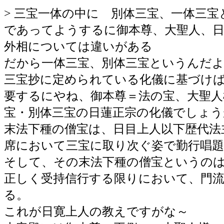
> 三宝一体の中に 別体三宝、一体三
であってようするに御本尊、大聖人、
外相については違いがある
だから一体三宝、別体三宝というんだ
三宝抄に定められている化儀に基づけ
要するにやね、御本尊＝法の宝、大聖人
宝・別体三宝の日蓮正宗の化儀でしょう
末法下種の僧宝は、日目上人以下歴代法
席において三宝に取り次ぐ姿で勤行唱
そして、その末法下種の僧宝というの
正しく受持信行する限りにおいて、門流
る。
これが日寛上人の教えですがな～