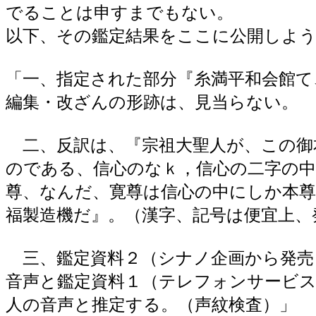
でることは申すまでもない。
以下、その鑑定結果をここに公開しよ
「一、指定された部分『糸満平和会館て
編集・改ざんの形跡は、見当らない。
二、反訳は、『宗祖大聖人が、この御
のである、信心のなｋ，信心の二字の中
尊、なんだ、寛尊は信心の中にしか本
福製造機だ』。（漢字、記号は便宜上、
三、鑑定資料２（シナノ企画から発売
音声と鑑定資料１（テレフォンサービス
人の音声と推定する。（声紋検査）」