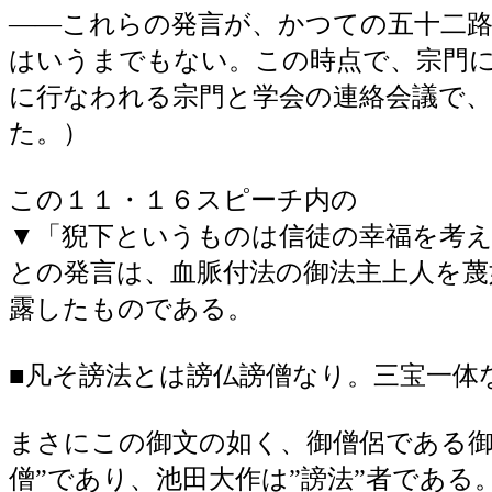
――これらの発言が、かつての五十二
はいうまでもない。この時点で、宗門
に行なわれる宗門と学会の連絡会議で
た。）
この１１・１６スピーチ内の
▼「猊下というものは信徒の幸福を考
との発言は、血脈付法の御法主上人を蔑
露したものである。
■凡そ謗法とは謗仏謗僧なり。三宝一体
まさにこの御文の如く、御僧侶である御
僧”であり、池田大作は”謗法”者である