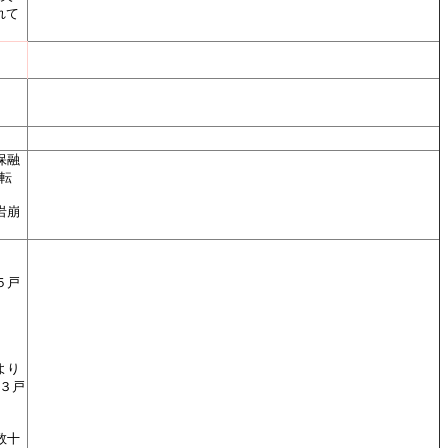
れて
保融
転
岩崩
５戸
より
３戸
数十