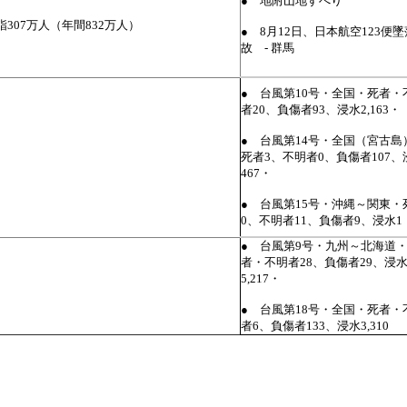
● 地附山地すべり
307万人（年間832万人）
● 8月12日、日本航空123便
故 - 群馬
● 台風第10号・全国・死者・
者20、負傷者93、浸水2,163・
● 台風第14号・全国（宮古島
死者3、不明者0、負傷者107、
467・
● 台風第15号・沖縄～関東・
0、不明者11、負傷者9、浸水1
● 台風第9号・九州～北海道
者・不明者28、負傷者29、浸
5,217・
● 台風第18号・全国・死者・
者6、負傷者133、浸水3,310