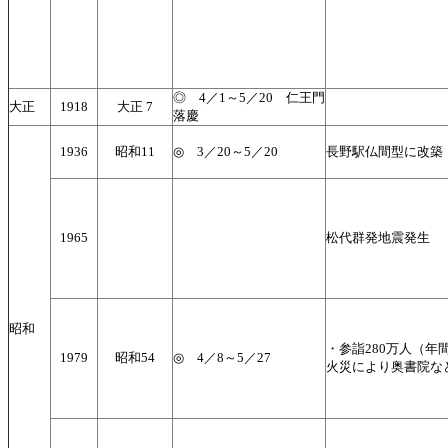
◎ 4／1～5／20 仁王門
大正
1918
大正 7
落慶
1936
昭和11
◎ 3／20～5／20
長野駅仏間型に改築
1965
松代群発地震発生
昭和
・参詣280万人（年間
1979
昭和54
◎ 4／8～5／27
火災により奥書院な