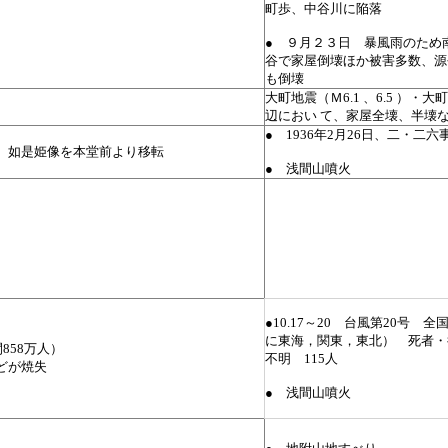
町歩、中谷川に陥落
● ９月２３日 暴風雨のため
谷で家屋倒壊ほか被害多数、源
も倒壊
大町地震（Ｍ6.1 、6.5 ）・大
辺におい て、家屋全壊、半壊
● 1936年2月26日、二・二六
 如是姫像を本堂前より移転
● 浅間山噴火
●10.17～20 台風第20号 全
に東海，関東，東北） 死者・
858万人）
不明 115人
どが焼失
● 浅間山噴火