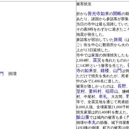
被害状況
善光寺
如来
開帳
折から
の
の期
あたり、諸国から参詣客が群集
当日の市中は最も混雑していた
その夜8時をわずかに過ぎたこ
地震が発生した。
旅籠
参詣客が宿泊していた
（
ご）街を中心に数箇所から火の
上がり3日延焼した。
市中では家屋の倒壊焼失したも
震災
2,094軒、
を免れたものわ
に142軒という惨害を生じた。
寺
如来
鐘楼
山門
の
堂、
、
は倒
門
倒壊
ただけで焼失を免れたが、死者
中のみで2,486名に達した。
長野
被害が激しかったのは、
堂村
妻科村
稲荷山
、
、
、鹽
牟礼
村、中尾村、
、大古間、
等で、全震災地を通じて死者総
8,600人強、全壊家屋21,000千
焼失家屋は約3,400軒を数えた
飯山藩
では城内の被害も多く
本丸
倒壊や
の損傷、城下侍屋
は93棟の倒壊、町方の被害は