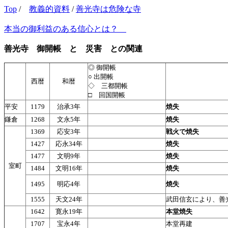
Top
/
教義的資料
/
善光寺は危険な寺
本当の御利益のある信心とは？
善光寺 御開帳 と 災害 との関連
◎ 御開帳
○ 出開帳
西暦
和暦
◇ 三都開帳
□ 回国開帳
平安
1179
治承3年
焼失
鎌倉
1268
文永5年
焼失
1369
応安3年
戦火で焼失
1427
応永34年
焼失
1477
文明9年
焼失
室町
1484
文明16年
焼失
1495
明応4年
焼失
1555
天文24年
武田信玄により、善
1642
寛永19年
本堂焼失
1707
宝永4年
本堂再建