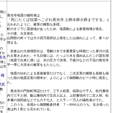
間に
善光寺地震の犠牲者は
し、
「死にたくば信濃へござれ善光寺 土葬水葬火葬までする」
と
。
云われたように、被害の種類も多様。
ろ、
町のすぐ下に震源域があったため、強震動による家屋倒壊が発生。
その後、火災発生。
はた
山間部の村々では大小四万箇所以上発生した山崩れによって、家々が
手が
埋まる。
の
岩倉山の大崩壊部分は、雪解け水で水量豊富な時期だった犀川の流
ずか
れを塞き止めた。十九日後には、たっぷり水を溜め込んだこの震生湖
善光
（地震で出来た湖）は、水の圧力で決壊。千曲川などの下流の善光寺
壊し
平一帯に大洪水の被害をもたらした。
は市
地震のゆれによる直接被害だけでなく、二次災害の種類も規模も揃
権
、
った陸の地震災害の標本が、よりによって御開帳のピーク時に発生し
崎
た。
野尻
数
善光寺の門前町周辺だけで、三千人程度、稲荷山で千人、松代藩領
軒、
内で三千人弱、飯山藩領内で五百人以上、上田藩領内で二百人弱、松
。
本藩の池田組などでも六十七人、と八千～一万人の犠牲者がでた。
門の
このうち、全国から御開帳参拝者 ７～8000人のうち、生き残った
敷で
者は約１割とも言われている。
焼失