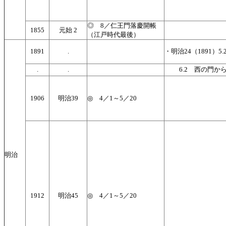
◎ 8／仁王門落慶開帳
1855
元始 2
（江戸時代最後）
1891
.
・明治24（1891）
.
.
6.2 西の門から
1906
明治39
◎ 4／1～5／20
明治
1912
明治45
◎ 4／1～5／20