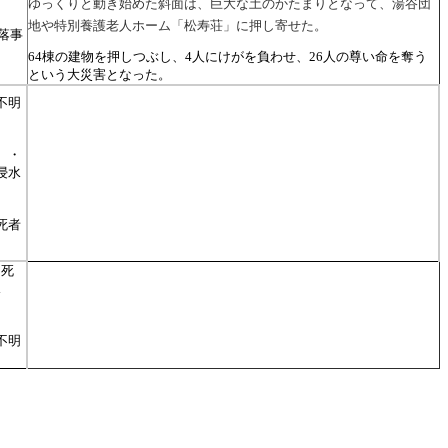
ゆっくりと動き始めた斜面は、巨大な土のかたまりとなって、湯谷団
地や特別養護老人ホーム「松寿荘」に押し寄せた。
墜落事
64棟の建物を押しつぶし、4人にけがを負わせ、26人の尊い命を奪う
という大災害となった。
不明
）・
浸水
死者
・死
水
不明