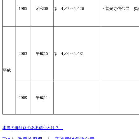
1985
昭和60
◎ 4／7～5／26
・善光寺信仰展 参詣
2003
平成15
◎ 4／6～5／31
平成
2009
平成11
本当の御利益のある信心とは？