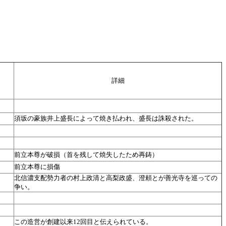
詳細
須坂の豪族井上盛長によって焼き払われ、盛長は誅殺された。
前立本尊が破損（首を残して焼失したため再鋳）
前立本尊に損傷
北信濃支配勢力者の村上政清と高梨政盛、澄頼とが善光寺を巡っての
争い。
この造営が創建以来12回目と伝えられている。