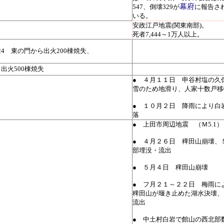
幕府
547、倒壊329が
に報告さ
いる。
安政江戸地震(関東南部)。
死者7,444～1万人以上。
5.24 東の門から出火200棟焼失、
出火500棟焼失
● ４月１１日 申谷村塩の久
雪のため地滑り、人家十数戸移
● １０月２日 降雨により白
落
● 上田市周辺地震 （Ｍ5.1）
● ４月２６日 稗田山崩壊、
部埋没・流出
● ５月４日 稗田山崩壊
● フ月２１～２２日 梅雨に
稗田山が堰き止めた湖水決壊、
流出
● 中土村白岩で館山の西北部