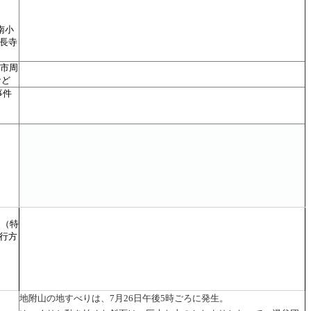
南小
長寺
町市周
など
事件
国（特
行方
地附山の地すべりは、7月26日午後5時ごろに発生。