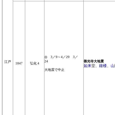
◎ 3／9～4／29 3／
24
善光寺大地震
江戸
1847
弘化 4
如来
堂、
鐘楼
、
山
大地震で中止