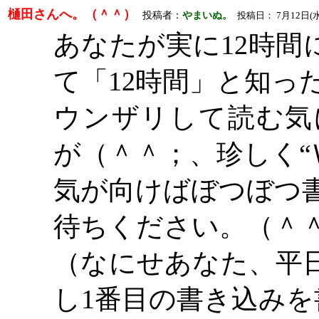
樋田さんへ。（＾＾）
投稿者：
やまいぬ。
投稿日： 7月12日(水)02時
あなたが実に
12時
て「12時間」と知っ
ウンザリして読む気
が（＾＾；、珍しく
気が向けばぼつぼつ
待ちください。（＾
（なにせあなた、平
し
1番目の書き込みを