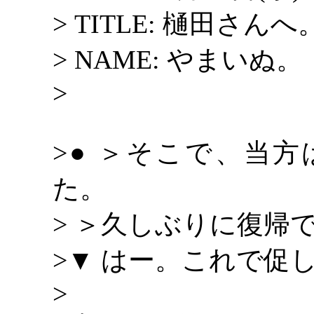
> TITLE: 樋田さ
> NAME: やまいぬ。 
>
>● ＞そこで、当
た。
> ＞久しぶりに復帰
>▼ はー。これで促
>