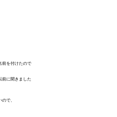
名前を付けたので
以前に聞きました
いので、
、