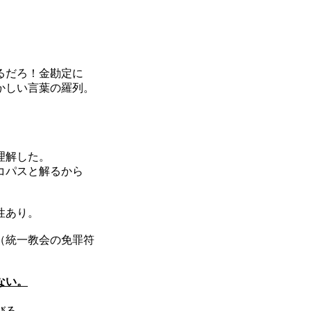
。
るだろ！金勘定に
かしい言葉の羅列。
理解した。
コパスと解るから
性あり。
（統一教会の免罪符
ない。
びる。