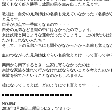
潔くもなく好き勝手し放題の男を生み出したと見ます。
教祖は、自分の兄弟姉妹の名前も覚えていなかった（名前が
と見ます。
自分が頂点で一番偉くなるので・・・
自分の兄弟など意識の中にはなかったのでしょう。
女は奴隷と同じような運命だったでしょうし、上の姉たちは
たかもしれない人たち？
そして、下の兄弟たちにも関心がなかったから名前も覚えな
血のつながった兄弟姉妹ぐらい名前覚えとけ！って言ってや
興南から南下するとき、生家に寄らなかったのは・・・
余計な家族を連れて行かなければならないことを考えたのか
家族を捨てたということなのかもしれません。
後になってしまえば、どのようにでも言えます・・・。
■■■■■■■■■■■■■■■■■■■■■■■■■■■■
NO.8941
2016年3月26日土曜日 14:15 ナツミカン