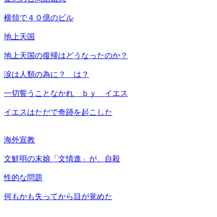
横領で４０億のビル
地上天国
地上天国の復帰はどうなったのか？
涙は人類の為に？ は？
一切誓うことなかれ ｂｙ イエス
イエスはただで奇跡を起こした
海外宣教
文鮮明の末娘「文情進」が、自殺
性的な問題
何もかも失ってから目が覚めた