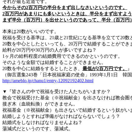
それが最も近道です。
今からその2百万円の半分をまず出しなさいというのです。
2百万円があまりにも多いというときは、半分をまず出すよ
まず半分（百万円）を出せというのであって、半分（百万円
本来は20数がいいのです。
祝福を受ける基準は、21歳と21世紀になる基準を立てて20
20数を中心としたといっても、20万円で結婚することがで
給料が20万円や30万円の人が多いですよね？
1ヶ月の給料程度の結婚費用でできるのかというのです。
そのような金額では結婚することができません。
20数を中心に結婚をするとしたとき、
最低が2百万円です。
』
（御言選集243巻「日本祝福家庭の使命」1993年1月1日 韓
http://ameblo.jp/chanu1/entry-12092192402.html
▼『皆さんの中で祝福を受けた人たちがいますか？
教会で祝福受けた基金（※祝福献金）を出さなければ教会圏
接ぎ木（血統転換）ができません。
祝福基金（※祝福献金）も出さないで結婚するという奴がい
結婚しようとすれば準備がなければならないでしょう？
結婚式をしなければなりませんよね？
蕩減式だというのです、蕩減式。