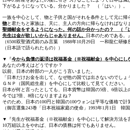
下がるようになっている。分かりました？ （「はい」）。
一族を中心として、物と子供と国がそれを条件として元に帰
物
と君たちと家族は、天に、主人の方向に帰らなければなり
聖婚献金をするようになった。何の話か分かったの？ （「
先生は金が欲しいからじゃありません。
日本のためである。
（6500双聖酒式前のみ言葉 1988年10月29日 一和龍仁研修
（日本語で語られたもの））
▼『
今から負債の返済は祝福基金（※祝福献金）を中心にし
あなたの考えはどうですか？
以前、日本の幹部の一人がこう言いました。
「日本だけお金を出して、なぜ他の国では出さないのでしょ
ＧＮＰ（国民総生産）を中心にして比較して見てください。
日本が何と言ったとしても、日本貨幣は韓国の5倍、6倍以上
今では7倍、8倍になりますよね？
そのため、日本の100円と韓国の100ウォンは平等な価格で
（御言選集243巻「日本祝福家庭の使命」1993年1月1日 韓
▼『先生が祝福基金（※祝福献金）を中心にして解決方法を
10万組以上をやれば、日本の債務は何でもありません。