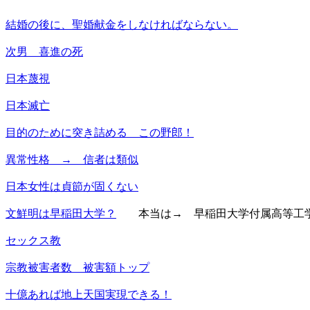
結婚の後に、聖婚献金をしなければならない。
次男 喜進の死
日本蔑視
日本滅亡
目的のために突き詰める この野郎！
異常性格 → 信者は類似
日本女性は貞節が固くない
文鮮明は早稲田大学？
本当は→ 早稲田大学付属高等工学
セックス教
宗教被害者数 被害額トップ
十億あれば地上天国実現できる！