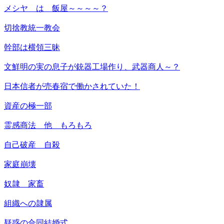
メシヤ は 飯屋～～～～？
切捨教統一教会
幹部は横領三昧
文鮮明の実の息子が銃器工場作り、武器商人～？
日本信者が売春宿で働かされていた！
資産の極一部
霊感商法 他 もろもろ
自己破産 自殺
家庭崩壊
奴隷 家畜
組織への隷属
疑惑の合同結婚式