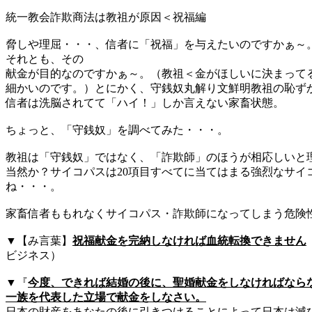
統一教会詐欺商法は教祖が原因＜祝福編
脅しや理屈・・・、信者に「祝福」を与えたいのですかぁ～
それとも、その
献金が目的なのですかぁ～。（教祖＜金がほしいに決まって
細かいのです。）とにかく、守銭奴丸解り文鮮明教祖の恥ず
信者は洗脳されてて「ハイ！」しか言えない家畜状態。
ちょっと、「守銭奴」を調べてみた・・・。
教祖は「守銭奴」ではなく、「詐欺師」のほうが相応しいと
当然か？サイコパスは20項目すべてに当てはまる強烈なサイ
ね・・・。
家畜信者ももれなくサイコパス・詐欺師になってしまう危険
▼
【み言葉】
祝福献金を完納しなければ血統転換できません
ビジネス）
▼『
今度、できれば結婚の後に、聖婚献金をしなければなら
一族を代表した立場で献金をしなさい。
日本の財産をあなたの後に引きつけることによって日本は滅