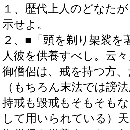
１、歴代上人のどなたが
示せよ。
２、■「頭を剃り架裟を
人彼を供養すべし。云々
御僧侶は、戒を持つ方、
（もちろん末法では謗法
持戒も毀戒もそもそもな
して用いられている）天