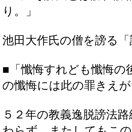
り。」
池田大作氏の僧を謗る「
■「懺悔すれども懺悔の
の懺悔には此の罪きえが
５２年の教義逸脱謗法路
わらず、またしてもこの