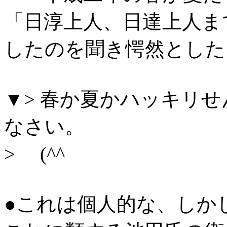
「日淳上人、日達上人ま
したのを聞き愕然とした
▼> 春か夏かハッキリ
なさい。
> (^^ゞ
●これは個人的な、しか