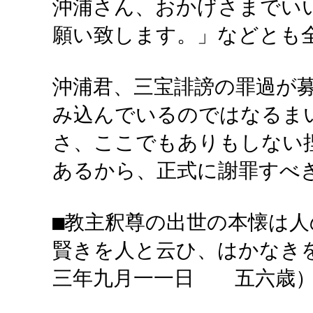
沖浦さん、おかげさまでい
願い致します。」などとも
沖浦君、三宝誹謗の罪過が
み込んでいるのではなるま
さ、ここでもありもしない
あるから、正式に謝罪すべ
■教主釈尊の出世の本懐は
賢きを人と云ひ、はかな
三年九月一一日 五六歳