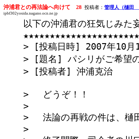
沖浦君との再法論へ向けて 28
投稿者：
管理人（樋田 
ipbf302yosida.nagano.ocn.ne.jp
以下の沖浦君の狂気じみた
★★★★★★★★★★★★★★★★★★★★★
> [投稿日時] 2007年10月
> [題名] パシリがご希望
> [投稿者] 沖浦克治
> どうぞ！！
>
> 法論の再戦の件は、樋
>