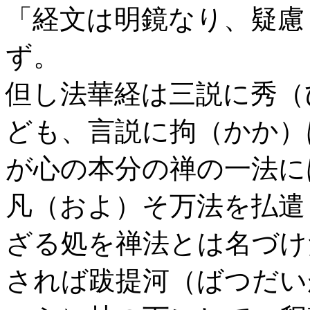
「経文は明鏡なり、疑慮
ず。
但し法華経は三説に秀（
ども、言説に拘（かか）
が心の本分の禅の一法に
凡（およ）そ万法を払遣
ざる処を禅法とは名づけ
されば跋提河（ばつだい