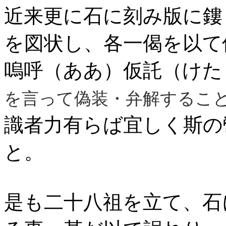
近来更に石に刻み版に鏤
を図状し、各一偈を以て
嗚呼（ああ）仮託（けた
を言って偽装・弁解するこ
識者力有らば宜しく斯の
と。
是も二十八祖を立て、石