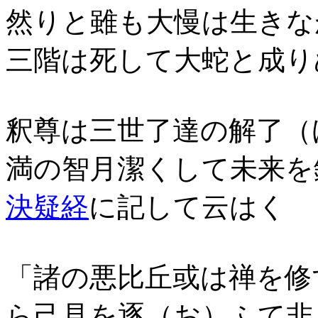
然りと雖も大慢は生きな
三階は死して大蛇と成り
釈尊は三世了達の解了（
満の智月潔くして未来を
決疑経
に記して云はく
「諸の悪比丘或は禅を修
ら己見を逐（お）ふて非