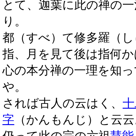
とて、迦葉に此の禅の一
り。
都（すべ）て修多羅（し
指、月を見て後は指何か
心の本分禅の一理を知っ
や。
されば古人の云はく、
十
字
（かんもんじ）と云云
仍って此の宗の六祖
慧能