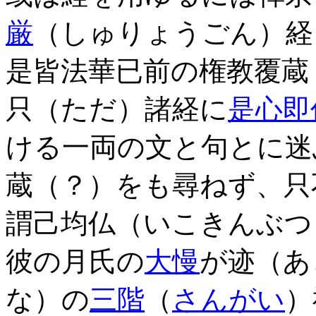
厳
（しゅりょうごん）経
是皆法華已前の権教覆蔵
只（ただ）諸経に
是心即
ける一両の文と句とに迷
蔵（？）をも尋ねず、只
謂己均仏（いこきんぶつ
彼の月氏の
大慢
が迹（あ
な）の
三階
（
さんがい
）