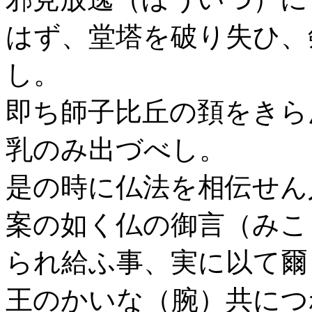
はず、堂塔を破り失ひ、
し。
即ち師子比丘の頚をきら
乳のみ出づべし。
是の時に仏法を相伝せん
案の如く仏の御言（みこ
られ給ふ事、実に以て爾
王のかいな（腕）共につ