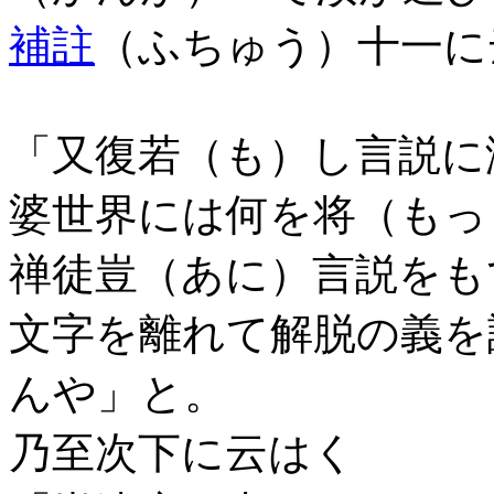
補註
（ふちゅう）十一に
「又復若（も）し言説に
婆世界には何を将（もっ
禅徒豈（あに）言説をも
文字を離れて解脱の義を
んや」と。
乃至次下に云はく