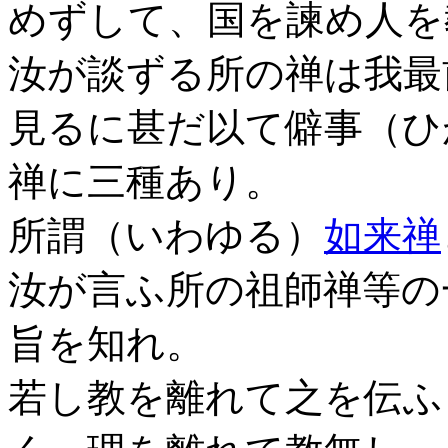
めずして、国を諫め人を
汝が談ずる所の禅は我最
見るに甚だ以て僻事（ひ
禅に三種あり。
所謂（いわゆる）
如来禅
汝が言ふ所の祖師禅等の
旨を知れ。
若し教を離れて之を伝ふ