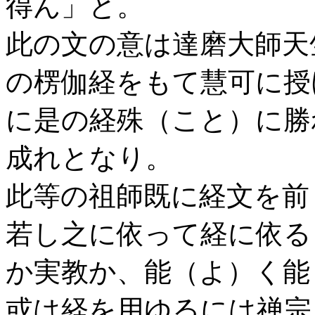
得ん」と。
此の文の意は達磨大師天
の楞伽経をもて慧可に授
に是の経殊（こと）に勝
成れとなり。
此等の祖師既に経文を前
若し之に依って経に依る
か実教か、能（よ）く能
或は経を用ゆるには禅宗