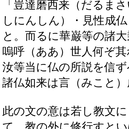
「豈達磨西来（だるまさ
しにんしん）・見性成仏
と。而るに華巌等の諸大
嗚呼（ああ）世人何ぞ其
汝等当に仏の所説を信ず
諸仏如来は言（みこと）
此の文の意は若し教文に
て、教の外に修行すとい