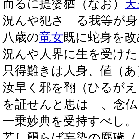
而るに提婆猶（なお）
天
況んや犯さゞる我等が身
八歳の
竜女
既に蛇身を改
況んや人界に生を受けた
只得難きは人身、値（あ
汝早く邪を翻（ひるがえ
を証せんと思はゞ、念仏
一乗妙典を受持すべし。
若し爾らば妄染の塵穢（