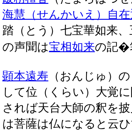
海慧（せんかいえ）自在
踏（とう）七宝華如来、
の声聞は
宝相如来
の記�
顕本遠寿
（おんじゅ）の
して位（くらい）大覚に
されば天台大師の釈を披
は菩薩は仏になると云ひ