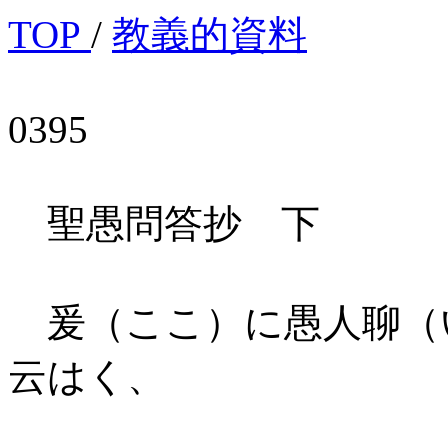
TOP
/
教義的資料
0395
聖愚問答抄 下
爰（ここ）に愚人聊（
云はく、