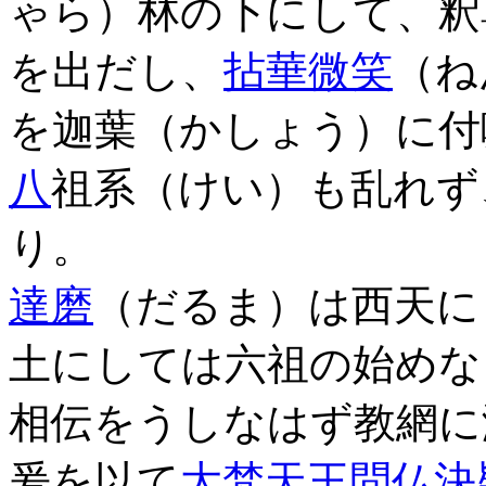
ゃら）林の下にして、釈
を出だし、
拈華微笑
（ね
を迦葉（かしょう）に付
八
祖系（けい）も乱れず
り。
達磨
（だるま）は西天に
土にしては六祖の始めな
相伝をうしなはず教網に
爰を以て
大梵天王問仏決