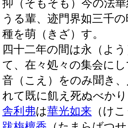
抑（そもそも）今の法華
うる輩、迹門界如三千の
種を萌（きざ）す。
四十二年の間は永（よう
て、在々処々の集会にし
音（こえ）をのみ聞き、
れて既に飢え死ぬべかり
舎利弗
は
華光如来
（けこ
跋栴檀香
（たまらばつせ