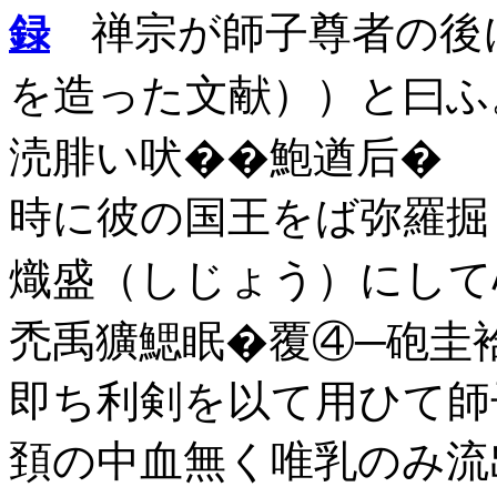
禅宗が師子尊者の後
録
を造った文献））と曰ふ
涜腓い吠��鮑遒后�
時に彼の国王をば弥羅掘
熾盛（しじょう）にして
禿禹獷鰓眠�覆④─砲圭
即ち利剣を以て用ひて師
頚の中血無く唯乳のみ流