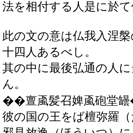
法を相付する人是に於て
此の文の意は仏我入涅槃
十四人あるべし。
其の中に最後弘通の人に
ん。
��亶颪髪召婢颪砲堂罎
彼の国の王をば檀弥羅（
邪見放逸（ほういつ）に