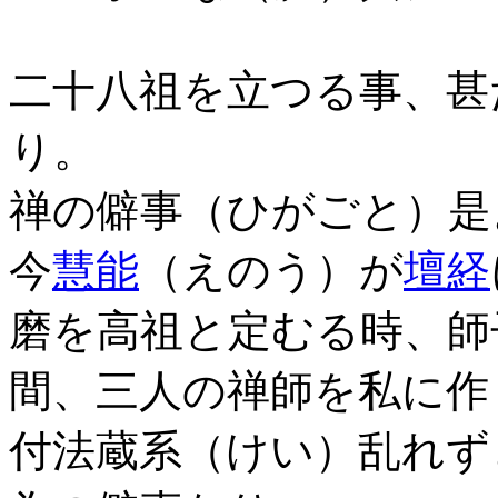
二十八祖を立つる事、甚
り。
禅の僻事（ひがごと）是
今
慧能
（えのう）が
壇経
磨を高祖と定むる時、師
間、三人の禅師を私に作
付法蔵系（けい）乱れず