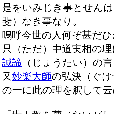
是をいみじき事とせんは
斐）なき事なり。
嗚呼今世の人何ぞ甚だひ
只（ただ）中道実相の理
誠諦
（じょうたい）の言
又
妙楽大師
の弘決（ぐけ
の一に此の理を釈して云