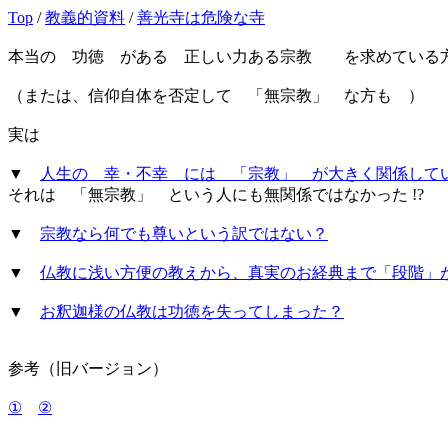
Top
/
教義的資料
/
善光寺は危険な寺
本当の 功徳 がある 正しい力ある宗教 を求めている
（または、信仰自体を否定して 「無宗教」 な方も ）
実は
▼
人生の 幸・不幸 には 「宗教」 が大きく関係していた
それは 「無宗教」 という人にも無関係ではなかった !?
▼
宗教なら何でも尊いという訳ではない？
▼
仏教に浅い方便の教えから、真実のお経典まで「段階」
▼
お釈迦様の仏教は功徳を失ってしまった？
参考（旧バージョン）
①
②