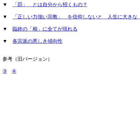
▼
「罰」 とは自分から招くもの？
▼
「正しい力強い宗教」 を信仰しないと 人生に大きな 
▼
臨終の「相」に全てが現れる
▼
各宗派の悪しき傾向性
参考（旧バージョン）
③
④