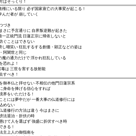
はそっくり！
が政権にいる限り 必ず国家衰亡の大事変が起こる！
学んだ者が 崩していく
 つづき
 まさに予言通りに 自界叛逆難が起きた
の唯一正統門流 日蓮正宗に帰依しないと
防ぐことはできない
誹謗し嘲笑い 狂乱するする創価・顕正などの姿は
・阿闍世と同じ
先の魔の通力だけで 浮かれ狂乱している
を恐れよ！
害毒は 三世を害する放射能
去すべき！
を御本仏と拝せない 不相伝の他門日蓮宗系
に身命を捧げる信心をすれば
界をいただける！
ことには夢中だが 一番大事の仏道修行には
込めない
仏道修行の方法は違う 今はまさに
法退治・折伏の時
懸けて人を選ばず 強盛に折伏すべき時
きる！
法主上人の御指南を