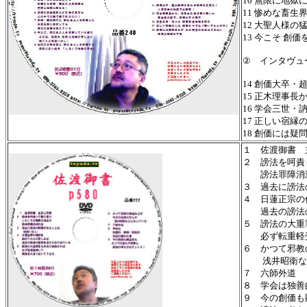
10 無限に地獄
11 惨めな畜生
12 大聖人様
13 今こそ 創
② インタヴュ
14 創価大卒
15 正木理事
16 学会三世・
17 正しい宿
18 創価には
１ 佐渡御書 
２ 謗法を呵責
謗法罪障消
３ 過去に謗法
４ 日蓮正宗の
過去の謗法の
５ 謗法の大重
必ず転重軽受
６ かつて邪教
浅井昭衛など
７ 六師外道
８ 学会は独善
９ 今の創価も