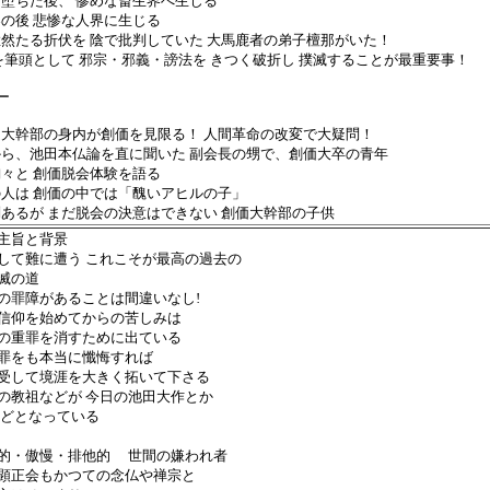
に堕ちた後、 惨めな畜生界へ生じる
界の後 悲惨な人界に生じる
の猛然たる折伏を 陰で批判していた 大馬鹿者の弟子檀那がいた！
価を筆頭として 邪宗・邪義・謗法を きつく破折し 撲滅することが最重要事！
ー
・超大幹部の身内が創価を見限る！ 人間革命の改変で大疑問！
長から、池田本仏論を直に聞いた 副会長の甥で、創価大卒の青年
訥々と 創価脱会体験を語る
縁の人は 創価の中では「醜いアヒルの子」
疑問あるが まだ脱会の決意はできない 創価大幹部の子供
主旨と背景
して難に遭う これこそが最高の過去の
滅の道
の罪障があることは間違いなし!
信仰を始めてからの苦しみは
重罪を消すために出ている
罪をも本当に懺悔すれば
して境涯を大きく拓いて下さる
の教祖などが 今日の池田大作とか
となっている
的・傲慢・排他的 世間の嫌われ者
顕正会もかつての念仏や禅宗と