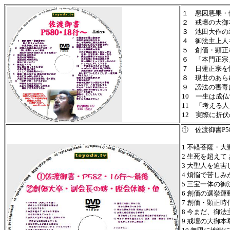
１ 悪因悪果・
２ 戒壇の大御
３ 池田大作の
４ 御法主上人
５ 創価・顕正
６ 「本門正宗
７ 日蓮正宗を
８ 現世のあら
９ 謗法の害毒
10 一生は成
11 「考える
12 実際に折
① 佐渡御書P5
1 不軽菩薩・
2 生死を超えて
3 大聖人を迫
4 煩悩で苦し
5 三宝一体の
6 創価の選挙
7 創価・顕正
8 今まだ、御
9 戒壇の大御