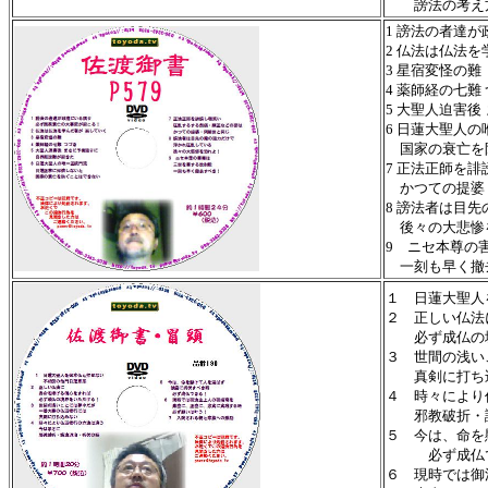
謗法の考え方
1 謗法の者達
2 仏法は仏法を
3 星宿変怪の難
4 薬師経の七難
5 大聖人迫害後
6 日蓮大聖人
国家の衰亡を
7 正法正師を
かつての提婆
8 謗法者は目
後々の大悲惨
9 ニセ本尊の
一刻も早く撤
１ 日蓮大聖人
２ 正しい仏法
必ず成仏の境
３ 世間の浅い
真剣に打ち
４ 時々により
邪教破折・謗
５ 今は、命を
必ず成仏で
６ 現時では御