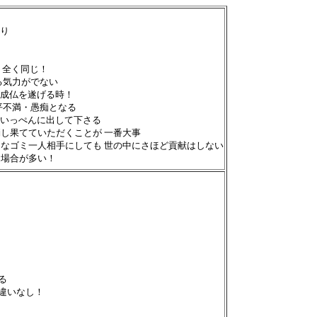
わり
 全く同じ！
る気力がでない
し成仏を遂げる時！
平不満・愚痴となる
 いっぺんに出して下さる
消し果てていただくことが 一番大事
んなゴミ一人相手にしても 世の中にさほど貢献はしない
る場合が多い！
いる
間違いなし！