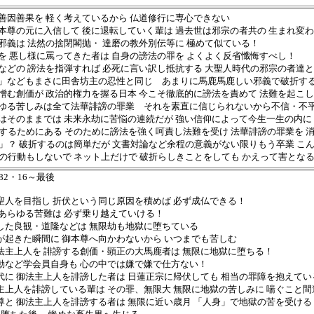
善因善果を 軽く考えているから 仏道修行に専心できない
本尊の元に入信して 後に退転していく輩は 過去世は邪宗の者共の 生まれ変
邪義は 法然の捨閉閣抛・ 達磨の教外別伝等に 極めて似ている！
を 悪し様に罵ってきた者は 自身の謗法の罪を よくよく反省懺悔すべし！
などの 謗法を指弾すれば 必死に言い訳し抵抗する 大聖人時代の邪宗の者達と
」などもまさに田舎坊主の忍性と同じ あまりに馬鹿馬鹿しい邪義で破折す
憎む創価が 政治的権力を握る日本 今こそ徹底的に謗法を責めて 法難を起こ
ゆる苦しみは全て法華誹謗の罪業 それを素直に信じられないから不信・不
はそのままでは 未来永劫に苦悩の連続だが 強い信仰によって今生一生の内に
仏するためにある そのために謗法を強く呵責し法難を受け 法華誹謗の罪業を 
人」？ 破折するのは簡単だが 文書対論など余程の意義がない限りもう卒業 こ
伏の行動もしないで ネット上だけで 破折らしきことをしても かえって害とな
82・16～最後
大聖人を目指し 折伏という同じ原因を積めば 必ず成仏できる！
 あらゆる苦難は 必ず乗り越えていける！
害した良観・道隆などは 無限劫も地獄に堕ちている
みが起きた瞬間に 御本尊へ向かわないから いつまでも苦しむ
御法主上人を 誹謗する創価・顕正の大馬鹿者は 無限に地獄に堕ちる！
運動など学会員自身も 心の中では嫌で嫌で仕方ない！
時代に 御法主上人を誹謗した者は 日蓮正宗に帰伏しても 相当の罪障を抱えて
法主上人を誹謗している輩は その罪、無限大 無限に地獄の苦しみに 喘ぐこと
本尊と 御法主上人を誹謗する者は 無限に近い歳月 「人身」で地獄の苦を受ける