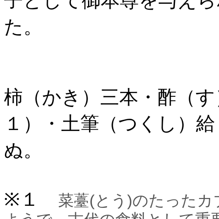
子として御本尊を与えら
た。
柿（かき）三本・酢（す
１）・土筆（つくし）給
ぬ。
※１
菜薹(とう)のたった