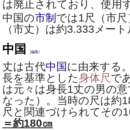
は廃止されており、使用
中国の
市制
では1尺（市尺）
（市丈）は約3.333メー
中国
[
編集
]
丈は古代
中国
に由来する
長を基準とした
身体尺
で
は元々は身長1丈の男の
なった）。当時の尺は約1
尺と関連づけられてその
＝約180㎝