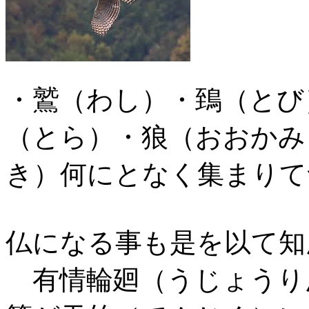
・鷲（わし）・鵄（とび
（とら）・狼（おおかみ
き）何にとなく集まりて
仏になる事も是を以て知
有情輪廻（うじょうり