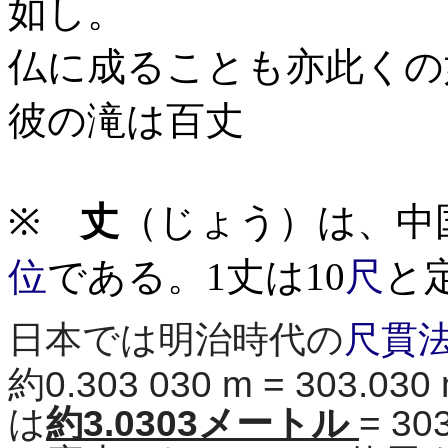
如し。
仏に成ることも亦此くの
彼の滝は百丈
※
丈
（じょう）は、中
位
である。1丈は10
尺
と
日本では明治時代の
尺貫
約0.303 030 m = 303
は
約3.0303メートル
= 3