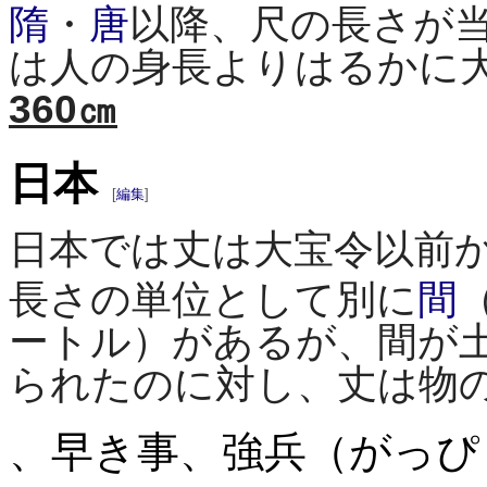
隋
・
唐
以降、尺の長さが
は人の身長よりはるかに
360㎝
日本
[
編集
]
日本では丈は大宝令以前
長さの単位として別に
間
（
ートル）があるが、間が
られたのに対し、丈は物
、早き事、強兵（がっぴ