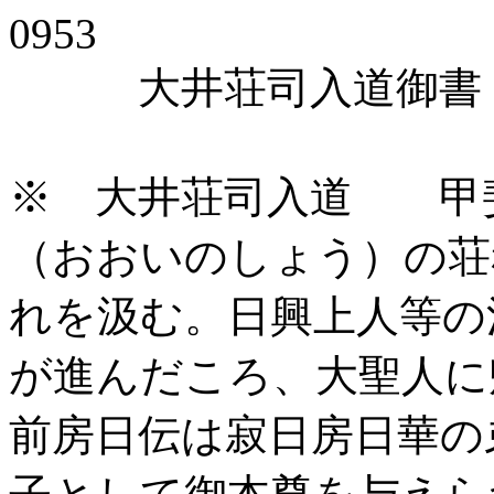
0953
大井荘司入道御書 
※ 大井荘司入道 甲
（おおいのしょう）の荘
れを汲む。日興上人等の
が進んだころ、大聖人に
前房日伝は寂日房日華の