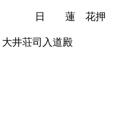
日 蓮 花押
大井荘司入道殿