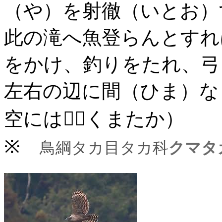
（や）を射徹（いとお）
此の滝へ魚登らんとすれ
をかけ、釣りをたれ、弓
左右の辺に間（ひま）な
空には（くまたか）
※
鳥綱タカ目タカ科
クマタ