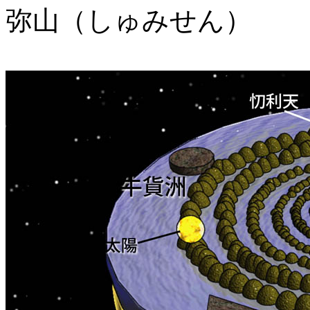
弥山（しゅみせん）