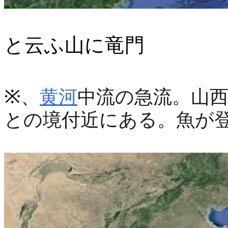
と云ふ山に竜門
※
、
黄河
中流の急流。山西
との境付近にある。魚が