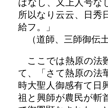
はなし、又上人号な
所以なり云云、日秀
給フ。」
（道師、三師御伝土
ここでは熱原の法難
て、「さて熱原の法
時大聖人御感有て日
祖と興師が農民が斬