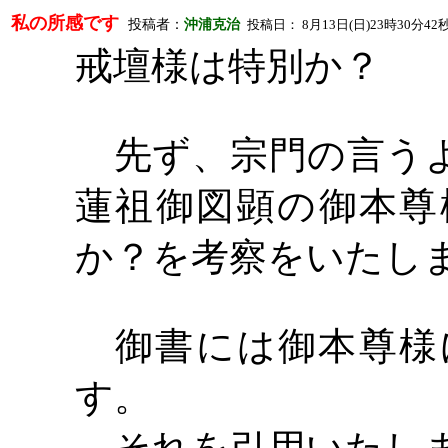
私の所感です
投稿者：
沖浦克治
投稿日：
8
月
13
日
(
日
)23
時
30
分
42
戒壇様は特別か？
先ず、宗門の言うよ
蓮祖御図顕の御本尊
か？を考察をいたし
御書には御本尊様
す。