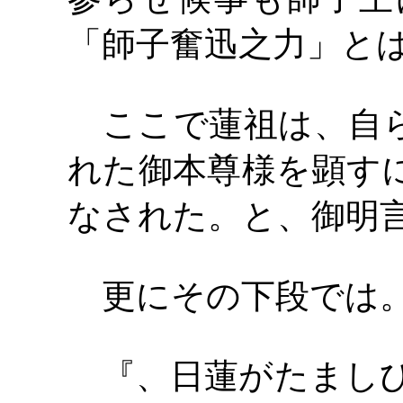
「師子奮迅之力」と
ここで蓮祖は、自ら
れた御本尊様を顕す
なされた。と、御明
更にその下段では
『、日蓮がたましひ