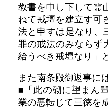
教書を申し下して霊
ねて戒壇を建立す可
法と申すは是なり、
罪の戒法のみならず
給うべき戒壇なり」
また南条殿御返事に
■「此の砌に望まん
業の悪転じて三徳を