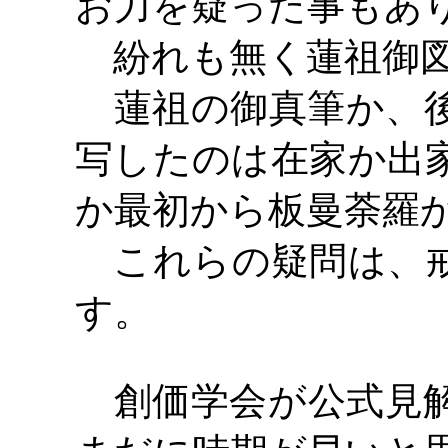
お力を疑った事もあ
紛れも無く蓮祖御図
蓮祖の御真筆か、後
写したのは在家か出
か最初から板曼荼羅
これらの疑問は、戒
す。
創価学会が公式見解