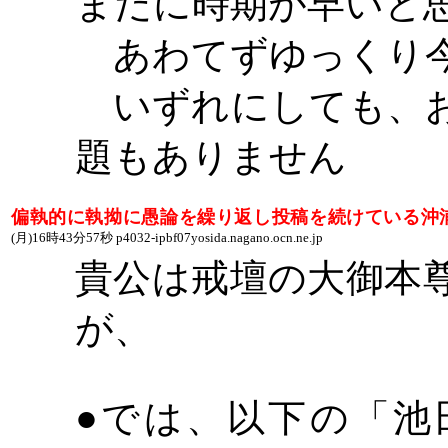
まだに時期が早いと
あわてずゆっくり今
いずれにしても、お
題もありません
偏執的に執拗に愚論を繰り返し投稿を続けている沖
(
月
)16
時
43
分
57
秒
p4032-ipbf07yosida.nagano.ocn.ne.jp
貴公は戒壇の大御本
が、
●では、以下の「池