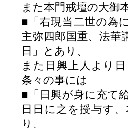
また本門戒壇の大御
■「右現当二世の為
主弥四郎国重、法華
日」とあり、
また日興上人より日
条々の事には
■「日興が身に充て
日日に之を授与す、
り、