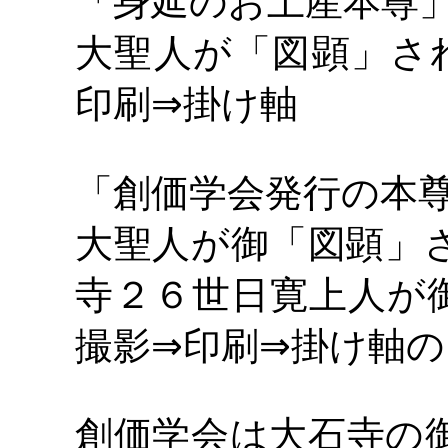
「身延のお土産本尊
大聖人が「図顕」さ
印刷
掛け軸
⇒
「創価学会発行の本
大聖人が御「図顕」
寺２６世日寛上人が
撮影
印刷
掛け軸の
⇒
⇒
創価学会は大石寺の