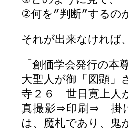
①
何を
判断
するの
②
”
”
それが出来なければ
「創価学会発行の本
大聖人が御「図顕」
寺２６ 世日寛上人
真撮影
印刷
掛け
⇒
⇒
は、魔札であり、鬼