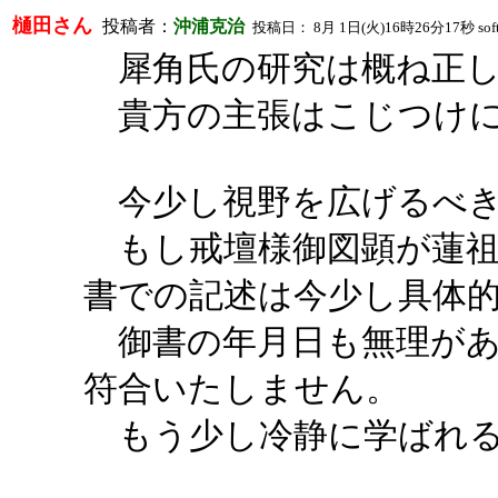
樋田さん
投稿者：
沖浦克治
投稿日： 8月 1日(火)16時26分17秒 softban
犀角氏の研究は概ね正し
貴方の主張はこじつけに
今少し視野を広げるべき
もし戒壇様御図顕が蓮祖
書での記述は今少し具体
御書の年月日も無理があ
符合いたしません。
もう少し冷静に学ばれる