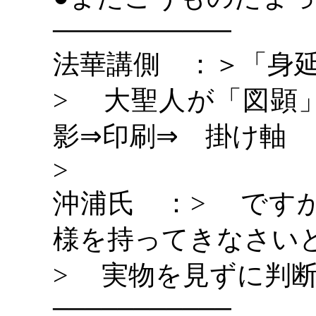
―――――――――――
法華講側 ：＞「身
> 大聖人が「図顕
影
印刷
掛け軸
⇒
⇒
>
沖浦氏 ：
> です
様を持ってきなさい
> 実物を見ずに判
―――――――――――