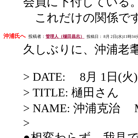
会員に下付している
これだけの関係で
沖浦氏へ
投稿者：
管理人（樋田昌志）
投稿日：
8
月
2
日
(
水
)11
時
34
久しぶりに、沖浦老
> DATE:
8月 1日(火
> TITLE: 樋田さん
> NAME: 沖浦克治
>
相変わらず、我見