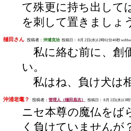
て殊更に持ち出して
を刺して置きましょ
樋田さん
投稿者：
沖浦克治
投稿日：
8
月
2
日
(
水
)12
時
02
分
46
秒
softb
私に絡む前に、創価
い。
私はね、負け犬は相
沖浦老耄？
投稿者：
管理人（樋田昌志）
投稿日：
8
月
2
日
(
水
)13
時
ニセ本尊の魔仏をば
く負けていませんが