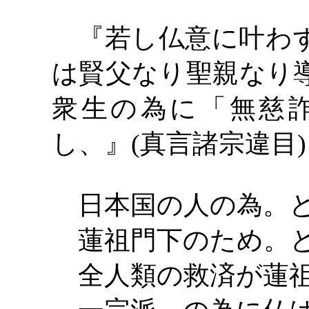
『若し仏意に叶わず
は賢父なり聖親なり
衆生の為に「無慈
し、』
(真言諸宗違目)
日本国の人の為。と
蓮祖門下のため。と
全人類の救済が蓮祖