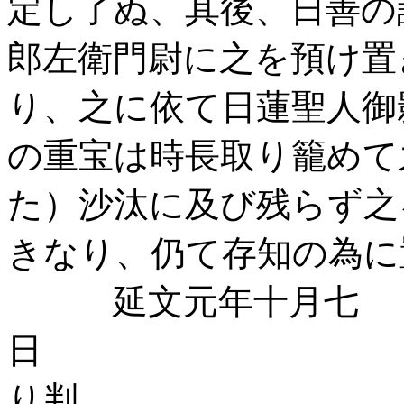
定し了ぬ、其後、日善の
郎左衛門尉に之を預け置
り、之に依て日蓮聖人御
の重宝は時長取り籠めて
た）沙汰に及び残らず之
きなり、仍て存知の為に
延文元年十月七
日 
り判