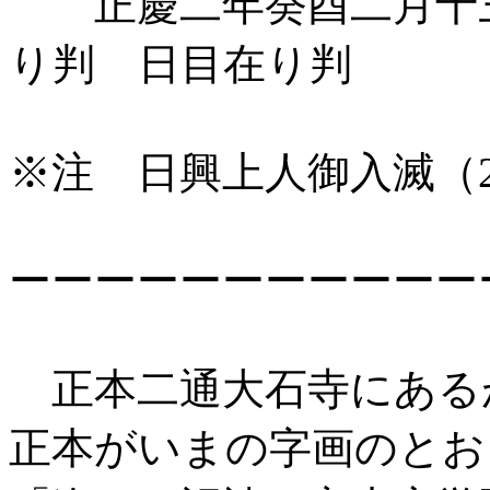
正慶二年癸酉二月十
り判 日目在り判
※注 日興上人御入滅（
ーーーーーーーーーーー
正本二通大石寺にある
正本がいまの字画のとお