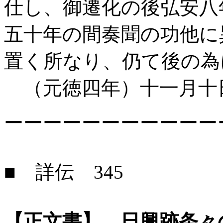
仕し、御遷化の後弘安八
五十年の間奏聞の功他に
置く所なり、仍て後の為
（元徳四年）十一月十
ーーーーーーーーーーー
■ 詳伝 345
【正文書】 日興跡条々