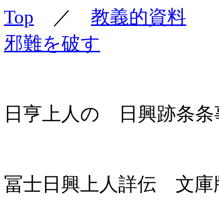
Top
／
教義的資料
邪難を破す
日亨上人の 日興跡条条
冨士日興上人詳伝 文庫版