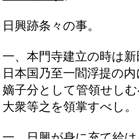
日興跡条々の事。
一、本門寺建立の時は新
日本国乃至一閻浮提の内
嫡子分として管領せしむ
大衆等之を領掌すべし。
一、日興が身に充て給は