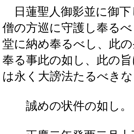
日蓮聖人御影並に御下
僧の方巡に守護し奉るべ
堂に納め奉るべし、此の
奉る事此の如し、此の旨
は永く大謗法たるべきな
誠めの状件の如し。