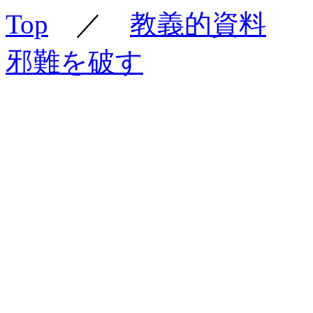
Top
／
教義的資料
邪難を破す