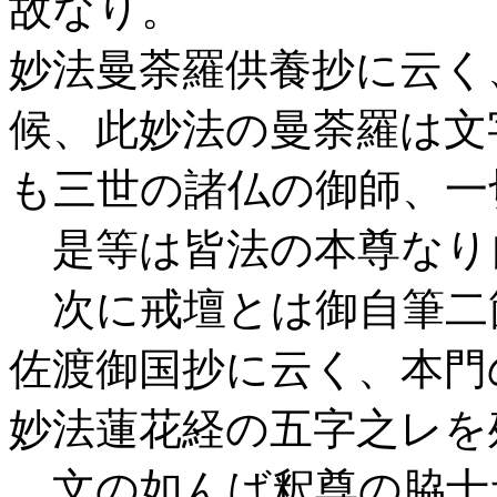
故なり。
妙法曼荼羅供養抄に云く
候、此妙法の曼荼羅は文
も三世の諸仏の御師、一
是等は皆法の本尊なり
次に戒壇とは御自筆二
佐渡御国抄に云く、本門
妙法蓮花経の五字之レを
文の如んば釈尊の脇士