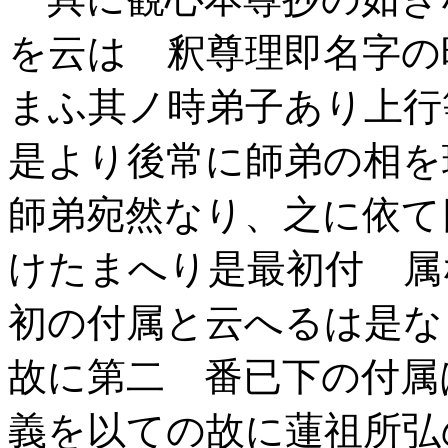
を云はゞ釈尊理即名字の
まふ其ノ時弟子あり上行
是より後常に師弟の相を
師弟宛然なり、之に依て
けたまへり是最初付 属
初の付属と云へるは是な
故に第二 番已下の付属
義を以ての故に蓮祖所