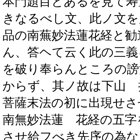
本門題目とあるを見て寿
きなるべし文、此ノ文を
品の南蕪妙法蓮花経と勧
ん、答ヘて云く此の三義
を破り奉らんところの謗
からず、其ノ故は下山 
菩薩末法の初に出現せさ
南無妙法蓮 花経の五字
させ給フべき先序の為な