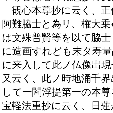
観心本尊抄に云く、正
阿難脇士と為リ、権大乗
は文殊普賢等を以て脇士
に造画すれども末タ寿量
に来入して此ノ仏像出現
又云く、此ノ時地涌千界
して一閻浮提第一の本尊
宝軽法重抄に云く、日蓮