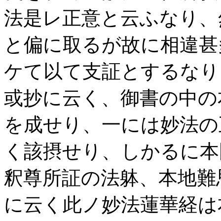
法是レ正意と云ふなり、
と偏に取るが故に相違甚
ケて以て支証とするなり
或抄に云く、御書の中の
を成せり、一には妙法の
く該摂せり、しかるに本
釈尊所証の法躰、本地難
に云く此ノ妙法蓮華経は