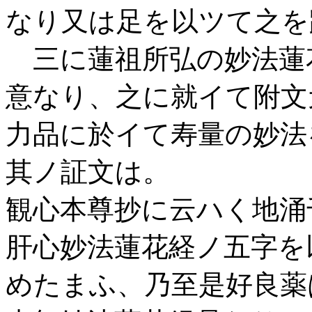
なり又は足を以ツて之を
三に蓮祖所弘の妙法蓮
意なり、之に就イて附文
力品に於イて寿量の妙法
其ノ証文は。
観心本尊抄に云ハく地涌
肝心妙法蓮花経ノ五字を
めたまふ、乃至是好良薬