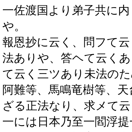
一佐渡国より弟子共に内
や。
報恩抄に云く、問フて云
法ありや、答ヘて云くあ
て云く三ツあり未法のた
阿難等、馬鳴竜樹等、天
ざる正法なり、求メて云
一には日本乃至一閻浮提