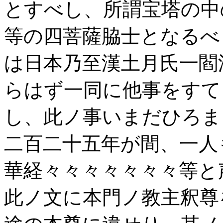
とすべし、所謂宝塔の中
等の四菩薩脇士となるべ
は日本乃至漢土月氏一閻
らはず一同に他事をすて
し、此ノ事いまだひろま
二百二十五年が間、一人
華経々々々々々々々等と
此ノ文に本門ノ教主釈尊