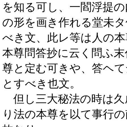
を知る可し、一閻浮提の
の形を画き作れる堂未タ
べき文、此レ等は人の本
本尊問答抄に云く問ふ末
尊と定む可きや、答ヘて
とすべき也文。
但し三大秘法の時は久
り法の本尊を以て事行の