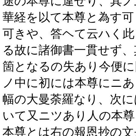
途の本尊に違せり、其ノ
華経を以て本尊と為す可
可きや、答ヘて云ハく此
る故に諸御書一貫せず、
箇となるの失あり今便に
ノ中に初には本尊にニあ
幅の大曼荼羅なり、次に
いて又ニツあり人の本尊
本尊とは右の報恩抄の文