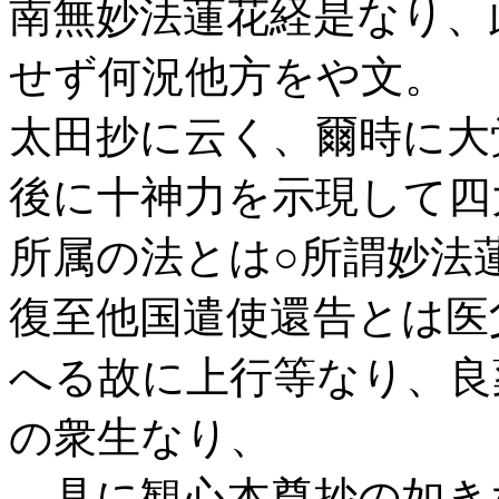
南無妙法蓮花経是なり、
せず何況他方をや文。
太田抄に云く、爾時に大
後に十神力を示現して四
所属の法とは○所謂妙法
復至他国遣使還告とは医
へる故に上行等なり、良
の衆生なり、
具に観心本尊抄の如き