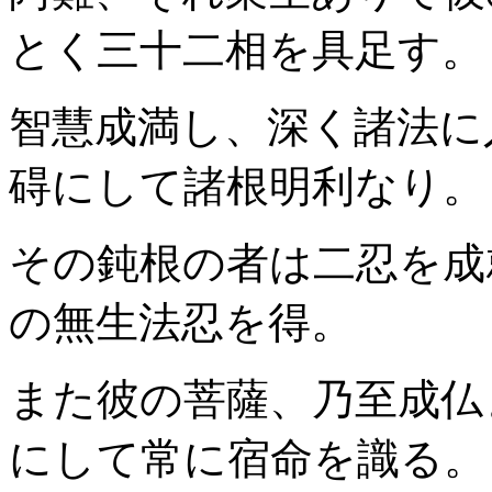
とく三十二相を具足す。
智慧成満し、深く諸法に
碍にして諸根明利なり。
その鈍根の者は二忍を成
の無生法忍を得。
また彼の菩薩、乃至成仏
にして常に宿命を識る。