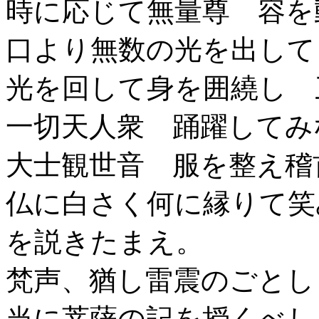
時に応じて無量尊 容を
口より無数の光を出して
光を回して身を囲繞し 
一切天人衆 踊躍してみ
大士観世音 服を整え稽
仏に白さく何に縁りて笑
を説きたまえ。
梵声、猶し雷震のごとし
当に菩薩の記を授くべし