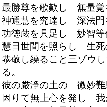
最勝尊を歌歎し 無量覚
神通慧を究達し 深法門
功徳蔵を具足し 妙智等
慧日世間を照らし 生死
恭敬し繞ること三ゾウし
る。
彼の厳浄の土の 微妙難
因りて無上心を発し 我