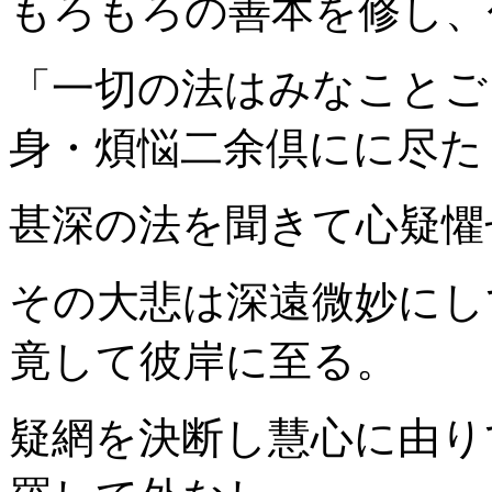
もろもろの善本を修し、
「一切の法はみなことご
身・煩悩二余倶にに尽た
甚深の法を聞きて心疑懼
その大悲は深遠微妙にし
竟して彼岸に至る。
疑網を決断し慧心に由り