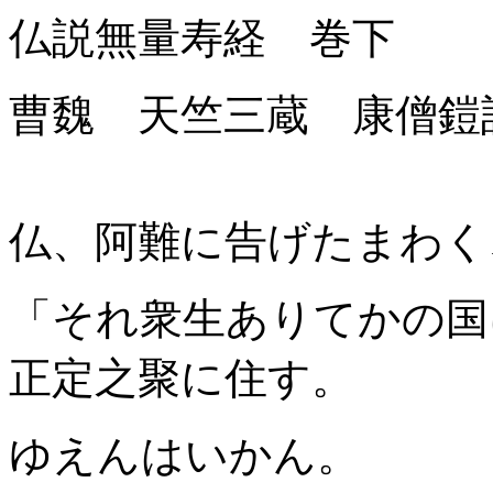
仏説無量寿経 巻下
曹魏 天竺三蔵 康僧鎧
仏、阿難に告げたまわく
「それ衆生ありてかの国
正定之聚に住す。
ゆえんはいかん。