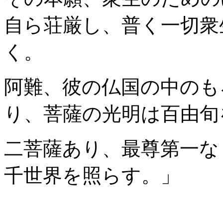
自ら荘厳し、普く一切衆
く。
阿難、彼の仏国の中のも
り、菩薩の光明は百由旬
二菩薩あり、最尊第一な
千世界を照らす。」