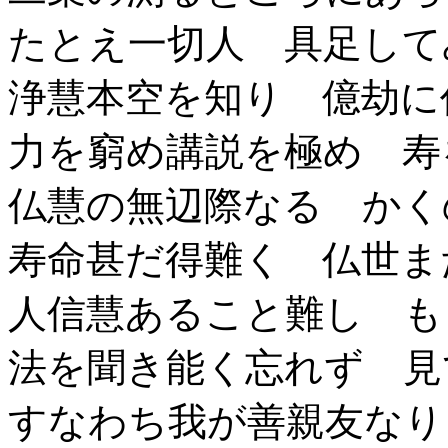
たとえ一切人 具足して
浄慧本空を知り 億劫に
力を窮め講説を極め 寿
仏慧の無辺際なる かく
寿命甚だ得難く 仏世ま
人信慧あること難し も
法を聞き能く忘れず 見
すなわち我が善親友なり