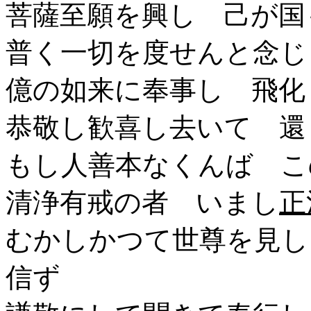
菩薩至願を興し 己が国
普く一切を度せんと念じ
億の如来に奉事し 飛化
恭敬し歓喜し去いて 還
もし人善本なくんば こ
清浄有戒の者 いまし
正
むかしかつて世尊を見し
信ず