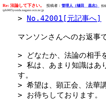
Re: 法論して下さい。
投稿者：
管理人（樋田 昌志）
投稿
ipbf405yosida.nagano.ocn.ne.jp
>
No.42001[元記事へ]
マンソンさんへのお返事
> どなたか、法論の相手
> 私は、あまり知識はあ
す。
> 希望は、顕正会、法華
> お待ちしております。