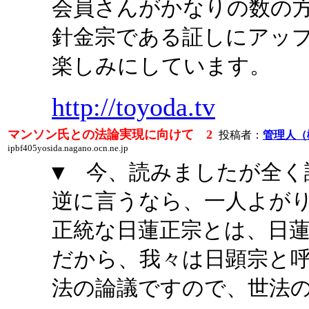
会員さんがかなりの数の
針金宗である証しにアッ
楽しみにしています。
http://toyoda.tv
マンソン氏との法論実現に向けて 2
投稿者：
管理人（
ipbf405yosida.nagano.ocn.ne.jp
▼ 今、読みましたが全
逆に言うなら、一人よが
正統な日蓮正宗とは、日
だから、我々は日顕宗と
法の論議ですので、世法