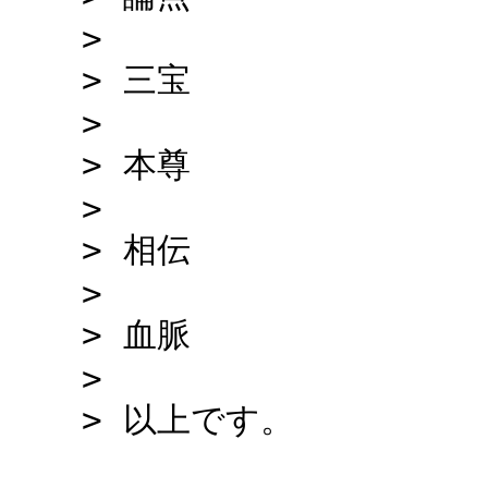
>
> 三宝
>
> 本尊
>
> 相伝
>
> 血脈
>
> 以上です。