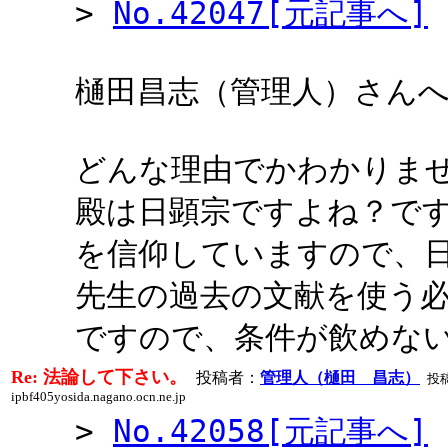
>
No.42047[元記事へ]
樋田昌志（管理人）さん
どんな理由でかわかりま
殿は日顕宗ですよね？で
を信仰していますので、
先生の過去の文献を使う
ですので、条件が飲めな
Re: 法論して下さい。
投稿者：
管理人（樋田 昌志）
投稿
ipbf405yosida.nagano.ocn.ne.jp
>
No.42058[元記事へ]