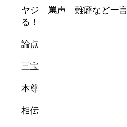
ヤジ 罵声 難癖など一
る！
論点
三宝
本尊
相伝