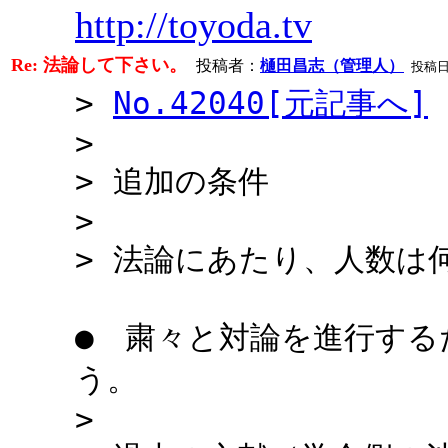
http://toyoda.tv
Re: 法論して下さい。
投稿者：
樋田昌志（管理人）
投稿日：2
>
No.42040[元記事へ]
>
> 追加の条件
>
> 法論にあたり、人数は
● 粛々と対論を進行する
う。
>