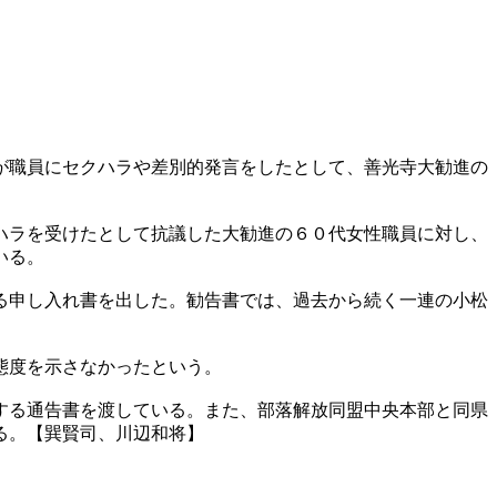
が職員にセクハラや差別的発言をしたとして、善光寺大勧進の
。
ハラを受けたとして抗議した大勧進の６０代女性職員に対し、
いる。
る申し入れ書を出した。勧告書では、過去から続く一連の小松
態度を示さなかったという。
する通告書を渡している。また、部落解放同盟中央本部と同県
る。【巽賢司、川辺和将】