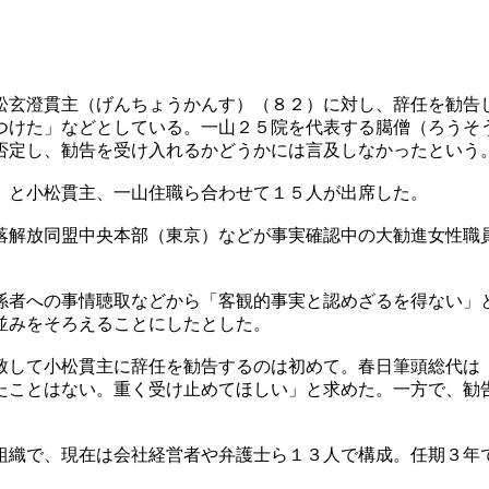
玄澄貫主（げんちょうかんす）（８２）に対し、辞任を勧告
つけた」などとしている。一山２５院を代表する臈僧（ろうそ
否定し、勧告を受け入れるかどうかには言及しなかったという
）と小松貫主、一山住職ら合わせて１５人が出席した。
解放同盟中央本部（東京）などが事実確認中の大勧進女性職
者への事情聴取などから「客観的事実と認めざるを得ない」
並みをそろえることにしたとした。
して小松貫主に辞任を勧告するのは初めて。春日筆頭総代は
たことはない。重く受け止めてほしい」と求めた。一方で、勧
織で、現在は会社経営者や弁護士ら１３人で構成。任期３年