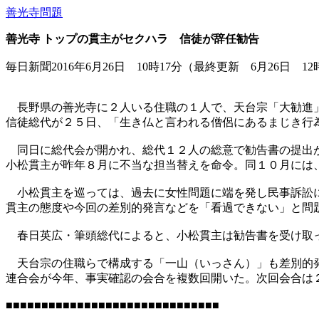
善光寺問題
善光寺 トップの貫主がセクハラ 信徒が辞任勧告
毎日新聞2016年6月26日 10時17分（最終更新 6月26日 12
長野県の善光寺に２人いる住職の１人で、天台宗「大勧進」
信徒総代が２５日、「生き仏と言われる僧侶にあるまじき行
同日に総代会が開かれ、総代１２人の総意で勧告書の提出が
小松貫主が昨年８月に不当な担当替えを命令。同１０月には
小松貫主を巡っては、過去に女性問題に端を発し民事訴訟に
貫主の態度や今回の差別的発言などを「看過できない」と問
春日英広・筆頭総代によると、小松貫主は勧告書を受け取っ
天台宗の住職らで構成する「一山（いっさん）」も差別的発
連合会が今年、事実確認の会合を複数回開いた。次回会合は
■■■■■■■■■■■■■■■■■■■■■■■■■■■■■■