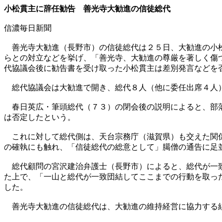
小松貫主に辞任勧告 善光寺大勧進の信徒総代
信濃毎日新聞
善光寺大勧進（長野市）の信徒総代は２５日、大勧進の小松
らとの対立などを挙げ、「善光寺、大勧進の尊厳を著しく傷
代協議会後に勧告書を受け取った小松貫主は差別発言などを
総代協議会は大勧進で開き、総代８人（他に委任出席４人
春日英広・筆頭総代（７３）の閉会後の説明によると、部落
は否定したという。
これに対して総代側は、天台宗務庁（滋賀県）も交えた関係
の確執にも触れ、「信徒総代の総意として」臈僧の通告に足
総代顧問の宮沢建治弁護士（長野市）によると、総代が一致
た上で、「一山と総代が一致団結してここまでの行動を取っ
した。
善光寺大勧進の信徒総代は、大勧進の維持経営に協力する組