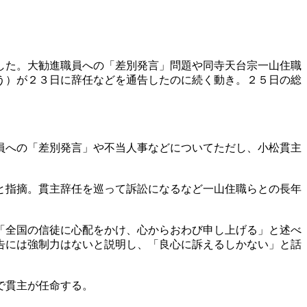
した。大勧進職員への「差別発言」問題や同寺天台宗一山住職
う）が２３日に辞任などを通告したのに続く動き。２５日の総
。
員への「差別発言」や不当人事などについてただし、小松貫主
と指摘。貫主辞任を巡って訴訟になるなど一山住職らとの長年
「全国の信徒に心配をかけ、心からおわび申し上げる」と述べ
告には強制力はないと説明し、「良心に訴えるしかない」と話
で貫主が任命する。