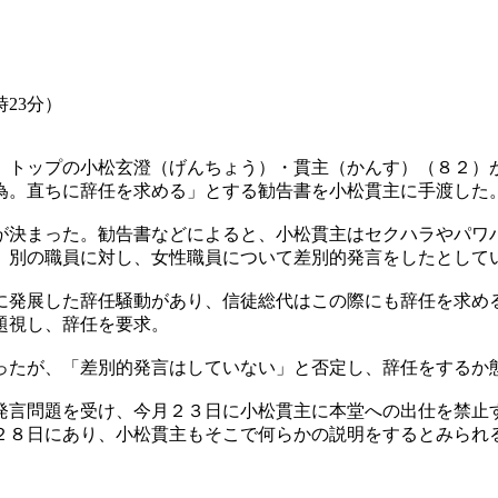
時23分）
トップの小松玄澄（げんちょう）・貫主（かんす）（８２）
為。直ちに辞任を求める」とする勧告書を小松貫主に手渡した
決まった。勧告書などによると、小松貫主はセクハラやパワ
、別の職員に対し、女性職員について差別的発言をしたとして
発展した辞任騒動があり、信徒総代はこの際にも辞任を求め
題視し、辞任を要求。
たが、「差別的発言はしていない」と否定し、辞任をするか
言問題を受け、今月２３日に小松貫主に本堂への出仕を禁止
２８日にあり、小松貫主もそこで何らかの説明をするとみられ