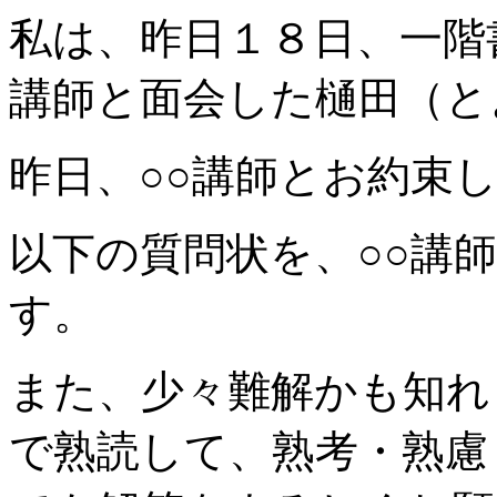
私は、昨日１８日、一階
講師と面会した樋田（と
昨日、○○講師とお約束
以下の質問状を、○○講
す。
また、少々難解かも知れ
で熟読して、熟考・熟慮