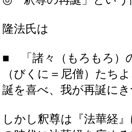
隆法氏は
■ 「諸々（もろもろ）
（びくに＝尼僧）たちよ
誕を喜べ、我が再誕に
しかし釈尊は『法華経』