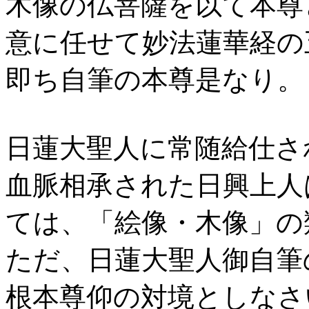
木像の仏菩薩を以て本尊
意に任せて妙法蓮華経の
即ち自筆の本尊是なり。
日蓮大聖人に常随給仕さ
血脈相承された日興上人
ては、「絵像・木像」の
ただ、日蓮大聖人御自筆
根本尊仰の対境としなさ