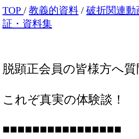
TOP
/
教義的資料
/
破折関連動
証・資料集
脱顕正会員の皆様方へ質
これぞ真実の体験談！
■■■■■■■■■■■■■■■■