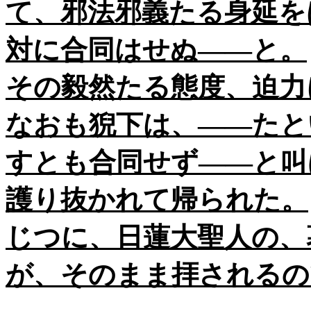
て、邪法邪義たる身延を
対に合同はせぬ――と。
その毅然たる態度、迫力
なおも猊下は、――たと
すとも合同せず――と叫
護り抜かれて帰られた。
じつに、日蓮大聖人の、
が、そのまま拝されるの