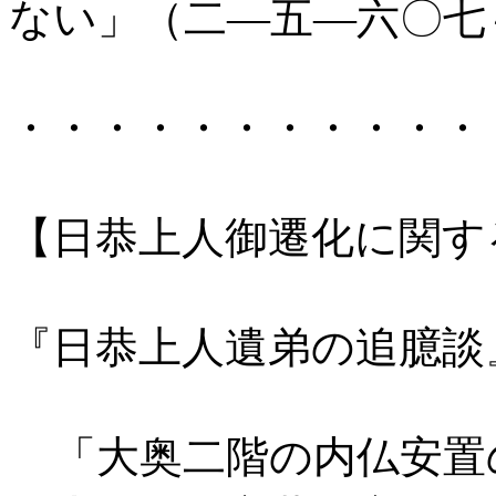
ない」（二―五―六〇七
・・・・・・・・・・・
【日恭上人御遷化に関す
『日恭上人遺弟の追臆談
「大奥二階の内仏安置