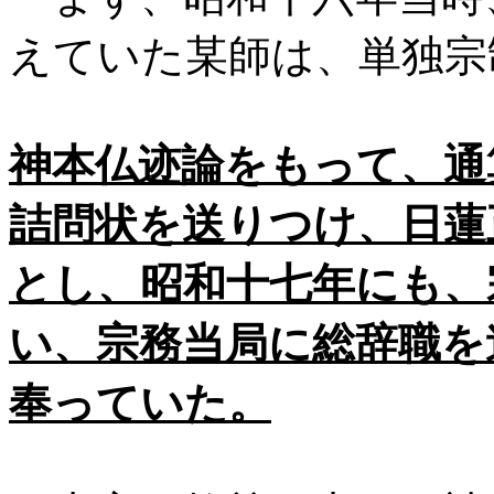
えていた某師は、単独宗
神本仏迹論をもって、通
詰問状を送りつけ、日蓮
とし、昭和十七年にも、
い、宗務当局に総辞職を
奉っていた。