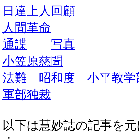
日達上人回顧
人間革命
通諜
写真
小笠原慈聞
法難 昭和度 小平教学
軍部独裁
以下は慧妙誌の記事を元