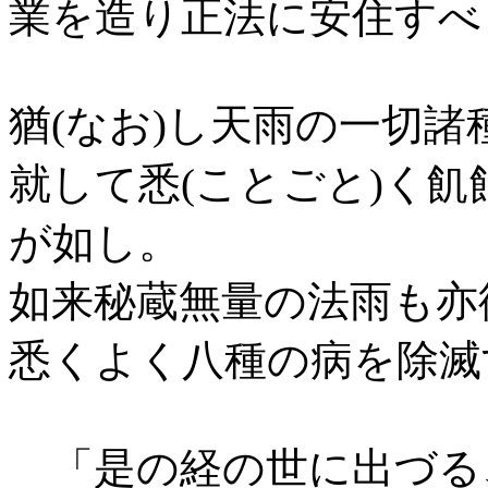
業を造り正法に安住すべ
猶(なお)し天雨の一切
就して悉(ことごと)く
が如し。
如来秘蔵無量の法雨も亦復
悉くよく八種の病を除滅
「是の経の世に出づる