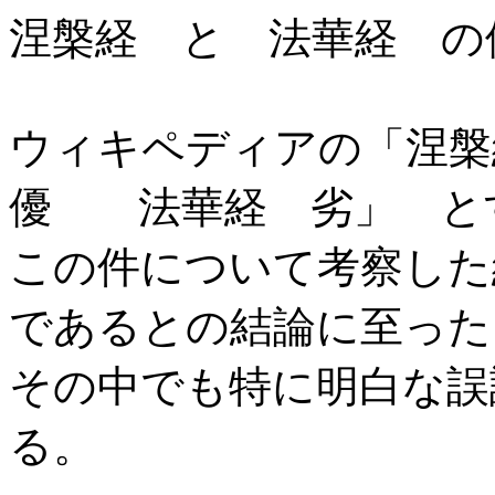
涅槃経 と 法華経 の
ウィキペディアの「涅
優 法華経 劣」 と
この件について考察した
であるとの結論に至った
その中でも特に明白な誤
る。