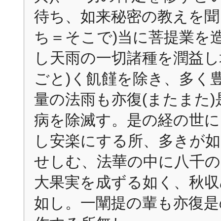
待ち、如来秘密の教えを聞
ち＝そこで)当に菩提業を
し天雨の一切諸種を潤益し
ごと)く飢饉を除き、多く
量の法雨も亦復(またまた)
病を除滅す。是の経の世に
し安楽にする所、多きが如
せしむ、法華の中に八千の
大果実を成ずる如く、秋収
如し。一闡提の輩も亦復是