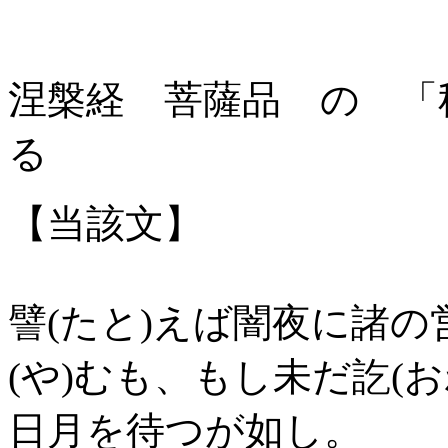
涅槃経 菩薩品 の 「
る
【当該文】
譬(たと)えば闇夜に諸の
(や)むも、もし未だ訖(
日月を待つが如し。