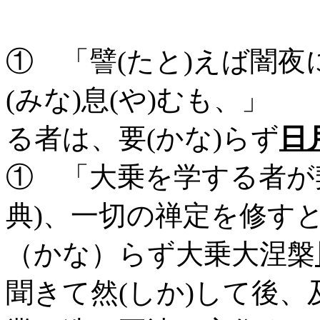
① 「譬(たと)えば闇
(みな)息(や)むも、」
る者は、要(かな)らず
日
① 「大乗を学する者が
典)、一切の禅定を修す
（かな）らず大乗大涅槃
聞きて然(しか)して後、