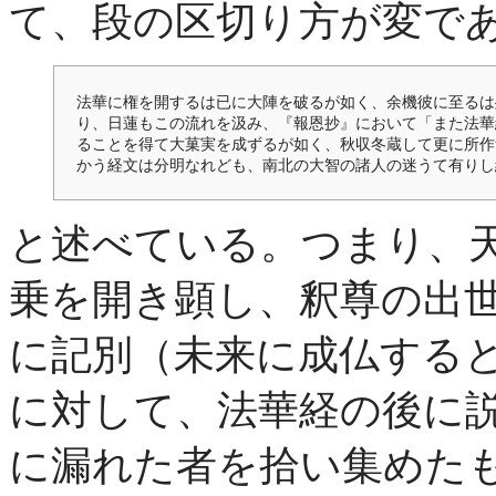
て、段の区切り方が変で
法華に権を開するは已に大陣を破るが如く、余機彼に至るは
り、日蓮もこの流れを汲み、『報恩抄』において「また法華
ることを得て大菓実を成ずるが如く、秋収冬蔵して更に所作
かう経文は分明なれども、南北の大智の諸人の迷うて有りし
と述べている。つまり、
乗を開き顕し、釈尊の出
に記別（未来に成仏する
に対して、法華経の後に
に漏れた者を拾い集めた