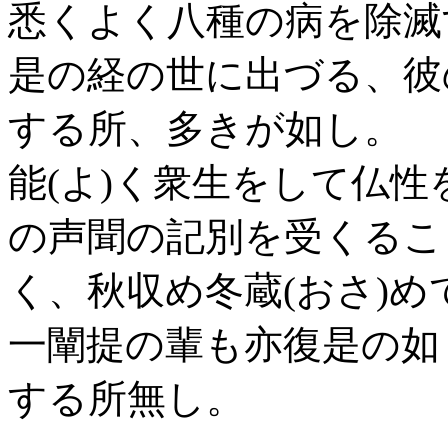
悉くよく八種の病を除滅
是の経の世に出づる、彼
する所、多きが如し。
能(よ)く衆生をして仏
の声聞の記別を受くるこ
く、秋収め冬蔵(おさ)
一闡提の輩も亦復是の如
する所無し。