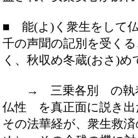
■ 能(よ)く衆生をし
千の声聞の記別を受くる
く、秋収め冬蔵(おさ)
→ 三乗各別 の執着
仏性 を真正面に説き出
その法華経が、衆生救済