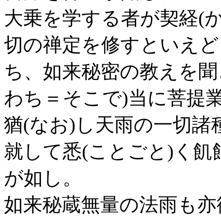
大乗を学する者が契経(
切の禅定を修すといえど
ち、如来秘密の教えを聞き
わち＝そこで)当に菩提
猶(なお)し天雨の一切
就して悉(ことごと)く
が如し。
如来秘蔵無量の法雨も亦復