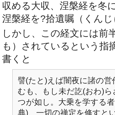
収める大収、涅槃経を冬
涅槃経を?拾遺嘱（くん
しかし、この経文には前
も）されているという指
書くと
譬(たと)えば闇夜に諸の営
むも、もし未だ訖(おわ)ら
つが如し。大乗を学する者
典)、一切の禅定を修すと