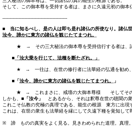
三大秘法の御本尊は、一切諸仏の真の能生の根源である。
そして、この御本尊を受持する者は、まさに久遠元初の御本
--------------------------------------------
■
当に知るべし、是の人は即ち是れ諸仏の所使なり。諸仏
汝今、諦かに東方の諸仏を観じたてまつれ。
★ → その三大秘法の御本尊を受持信行する者は、諸仏
■
「汝大乗を行じて、法種を断たざれ。」
★ → 一往は、在世の修行者に法華経の弘通を勧め、再
■「
汝今、諦かに東方の諸仏を観じたてまつれ。
」
★
→ これまさに、戒壇の大御本尊様 そしてその
しかも、■
「汝今」
とあるから、それは釈尊在世の聴聞の衆
これこそ仏教の究極の真理である、能生の根源 東方に出現
これは、在世の衆生も法華経を縁にして久遠下種を覚知して
※ 諦 ものの真実をよく見る。見きわめられた道理。真理