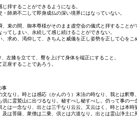
じ拝することができるようになる。
交・師弟不二して即身成仏の深い境界にはなっていない。
瞬、束の間、御本尊様がそのまま虚空会の儀式と拝することが
なってしまい、永続して感じ続けることができない。
い、求め、渇仰して、きちんと威儀を正し姿勢を正して心をこ
け、左膝を立てて、臀を上げて身体を端正にすること。
て正座することであろう。
の事
文なり。時とは感応（かんのう）末法の時なり、我とは釈尊
も倶に霊鷲山に出づるなり。秘すべし秘すべし。仍って事の一
倶とは一念なり、出とは三千なり云云。又云はく、時とは本時
、及は菩薩、衆僧は二乗、倶とは六道なり。出とは霊山浄土に