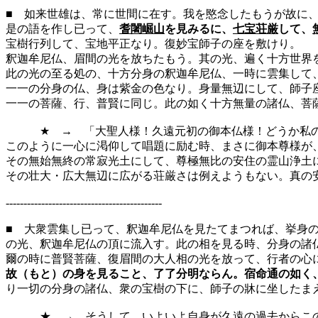
■ 如来世雄は、常に世間に在す。我を愍念したもうが故に
是の語を作し已って、
耆闍崛山
を見みるに、
七宝荘厳
して、
宝樹行列して、宝地平正なり。復妙宝師子の座を敷けり。
釈迦牟尼仏、眉間の光を放ちたもう。其の光、遍く十方世界
此の光の至る処の、十方分身の釈迦牟尼仏、一時に雲集して
一一の分身の仏、身は紫金の色なり。身量無辺にして、師子
一一の菩薩、行、普賢に同じ。此の如く十方無量の諸仏、菩
★ → 「大聖人様！久遠元初の御本仏様！どうか私のよ
このように一心に渇仰して唱題に励む時、まさに御本尊様が
その無始無終の常寂光土にして、尊極無比の安住の霊山浄土
その壮大・広大無辺に広がる荘厳さは例えようもない。真の
--------------------------------------------
■ 大衆雲集し已って、釈迦牟尼仏を見たてまつれば、挙身
の光、釈迦牟尼仏の頂に流入す。此の相を見る時、分身の諸
爾の時に普賢菩薩、復眉間の大人相の光を放って、行者の心
故（もと）の身を見ること、了了分明ならん。宿命通の如く
り一切の分身の諸仏、衆の宝樹の下に、師子の牀に坐したま
★ → そうして、いよいよ自身が久遠の過去からこの虚