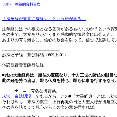
TOP
/
教義的資料目次
「法華経が東北に有縁」 という伝がある。
法華経にはその根拠となる箇所があるものなのか？という探
その中で、大変ありがたくまた感動的な御経文に出会えた。
あまりの有り難さに、信心の歓喜を以って、信心で意訳して
--------------------------------------------
妙法蓮華経 並び解結（609上-01）
仏説観普賢菩薩行法経
■
此の大乗経典は、諸仏の宝蔵なり。十方三世の諸仏の眼目
此の経を持つ者は、即ち仏身を持ち、即ち仏事を行ずるなり
★ → 有名な御言葉。
末法、白法隠没
であるから、この■「大乗経典」とは、末法
それは即ち、末法の教主 上行再誕の日蓮大聖人様が御建立
その点を踏まえて観心からこの文の意を拝すれば、