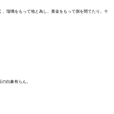
く、瑠璃をもって地と為し、黄金をもって側を間てたり。十
百の白象有らん。