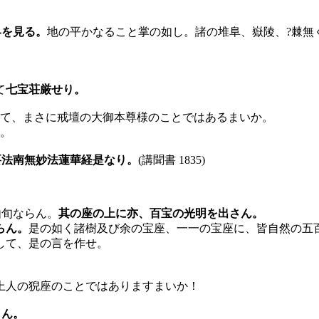
界を見る。
地の平かなること掌の如し。諸の堆阜、嶽陵、?棘無
て
七宝荘厳せり。
て、まさに戒壇の大御本尊様のことではあるまいか。
。
要法南無妙法蓮華経是なり。
(講聞書 1835)
由旬ならん。
其の座の上に亦、百宝の光明を出さん。
らん。
是の如く諸樹及び余の宝座、一一の宝座に、皆自然の五
して、是の言を作せ。
人の猊座のことではありますまいか！
らん。