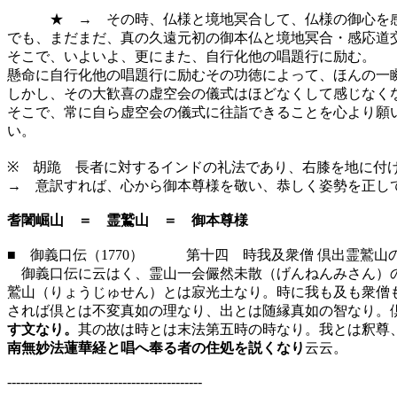
★ → その時、仏様と境地冥合して、仏様の御心を感
でも、まだまだ、真の久遠元初の御本仏と境地冥合・感応道
そこで、いよいよ、更にまた、自行化他の唱題行に励む。
懸命に自行化他の唱題行に励むその功徳によって、ほんの一
しかし、その大歓喜の虚空会の儀式はほどなくして感じなく
そこで、常に自ら虚空会の儀式に往詣できることを心より願
い。
※ 胡跪 長者に対するインドの礼法であり、右膝を地に付
→ 意訳すれば、心から御本尊様を敬い、恭しく姿勢を正し
耆闍崛山 ＝ 霊鷲山 ＝ 御本尊様
■ 御義口伝（1770） 第十四 時我及衆僧 倶出霊鷲山
御義口伝に云はく、霊山一会儼然未散（げんねんみさん）の
鷲山（りょうじゅせん）とは寂光土なり。時に我も及も衆僧
されば倶とは不変真如の理なり、出とは随縁真如の智なり。
す文なり。
其の故は時とは末法第五時の時なり。我とは釈尊
南無妙法蓮華経と唱へ奉る者の住処を説くなり
云云。
--------------------------------------------