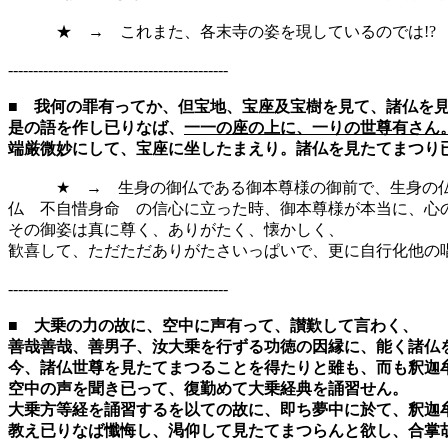
★ → これまた、各末寺の姿を現しているのでは!?
--------------------------------------------
■
我何の罪有ってか、但宝地、宝座及宝樹を見て、諸仏を
是の語を作し已りなば、
一一の座の上に、一りの世尊有さん
端厳微妙にして、宝座に坐したまえり。諸仏を見たてまつり
★ → 生身の御仏である御本尊様の御前で、生身の仏様
仏 不自惜身命 の信心に立った時、御本尊様が本当に、心
その御姿は真に尊く、ありがたく、懐かしく、
歓喜して、ただただありがたさいっぱいで、更に自行化他の
--------------------------------------------
■
大乗の力の故に、空中に声有って、讃歎して言わく、
善哉善哉、善男子、汝大乗を行ずる功徳の因縁に、能く諸仏
今、諸仏世尊を見たてまつることを得たりと雖も、而も釈迦
空中の声を聞き已って、復勤めて大乗経典を誦習せん。
大乗方等経を誦習するを以ての故に、即ち夢中に於て、釈迦
教え已りなば懺悔し、渇仰して見たてまつらんと欲し、合掌