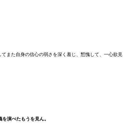
てまた自身の信心の弱さを深く羞じ、慙愧して、一心欲見
義を演べたもうを見ん。