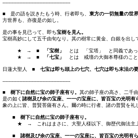
--------------------------------------------
■ 是の語を説きたもう時、行者即ち、
東方の一切無量の世
方世界も、亦復是の如し。
是の事を見已って、即ち
宝樹を見ん。
宝樹高妙にして五千由旬なり。其の樹常に黄金、白銀を出し
★ → ■
「宝樹」
とは 「宝塔」 と同義であっ
★ → ■
「七宝」
とは 戒壇の大御本尊様のこと
日蓮大聖人 ■
七宝は即ち頭上の七穴、七穴は即ち末法の
--------------------------------------------
■
樹下に自然に宝の師子座有り。
其の師子座の高さ、二千
是の如く
諸樹及び余の宝座、一一の宝座に、皆百宝の光明有
象の上に皆、普賢菩薩有さん。爾の時に行者、諸の普賢を礼
■
樹下に自然に宝の師子座有り。
★ → これはまさに、大聖人様以下、御歴代御法主上
■
諸樹及び余の宝座、一一の宝座に、皆百宝の光明有