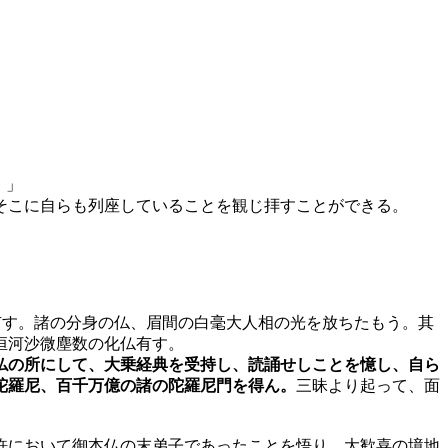
！」
そこに自らも列座していることを観じ拝すことができる。
有す。諸の分身の仏、眉間の白毫大人相の光を放ちたもう。其
恒河沙微塵数の化仏有す。
仏の所にして、大乗経典を受持し、読誦せしことを憶し、自ら
陀羅尼、百千万億の諸の陀羅尼門を得ん。
三昧より起って、面
において御本仏の末弟子であったことを悟り、大歓喜の境地