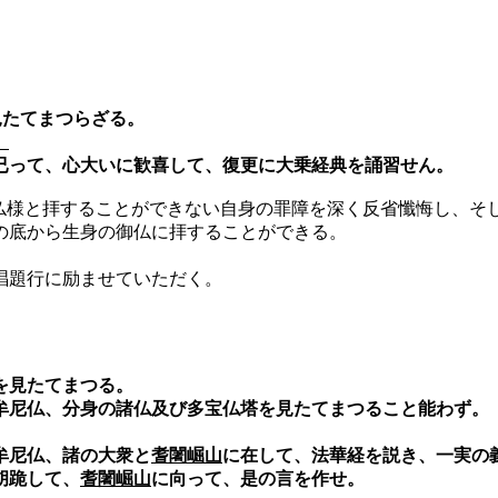
見たてまつらざる。
。
已って、心大いに歓喜して、復更に大乗経典を誦習せん。
と拝することができない自身の罪障を深く反省懺悔し、そし
の底から生身の御仏に拝することができる。
唱題行に励ませていただく。
を見たてまつる。
牟尼仏、分身の諸仏及び多宝仏塔を見たてまつること能わず。
牟尼仏、諸の大衆と
耆闍崛山
に在して、法華経を説き、一実の
胡跪して、
耆闍崛山
に向って、是の言を作せ。