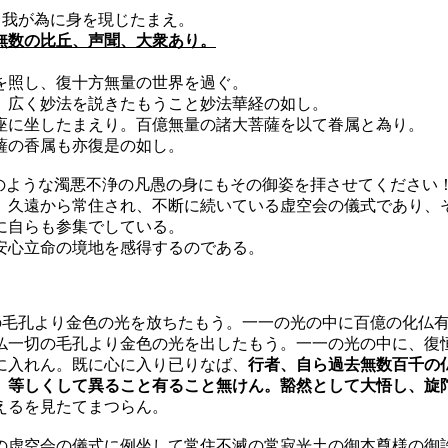
、我が為に身を現じたまえ。
無数の比丘、声聞、大衆あり。
を照し、復十方無量の世界を過ぐ。
、広く妙法を説きたもうこと妙法華経の如し。
座に坐したまえり。百億無量の諸大菩薩を以て眷属と為り。
薩の香属も亦復是の如し。
うな濁悪不浄の凡愚の身にもその御姿を拝させてください
、久遠から常住され、不断に続いている虚空会の儀式であり、
に自らも参集でしている。
安心立命の境地を感得するのである。
の毛孔より金色の光を放ちたもう。一一の光の中に百億の化仏
仏一切の毛孔より金色の光を出したもう。一一の光の中に、復
に入れん。既に心に入り已りなば、
行者、自ら過去無数百千の
、等しくして異ること有ること無けん。豁然として大悟し、旋
えるを見たてまつらん。
空会の儀式に例坐して常住不滅の常寂光土の御本尊様の御許