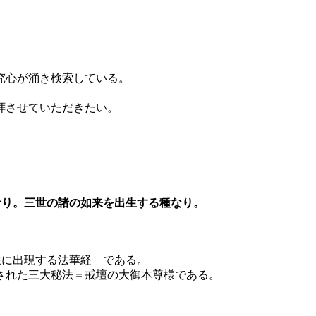
究心が涌き検索している。
拝させていただきたい。
なり。三世の諸の如来を出生する種なり。
。
に出現する法華経 である。
された三大秘法＝戒壇の大御本尊様である。