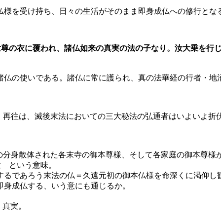
仏様を受け持ち、日々の生活がそのまま即身成仏への修行とな
世尊の衣に覆われ、諸仏如来の真実の法の子なり。汝大乗を行
の使いである。諸仏に常に護られ、真の法華経の行者・地
往は、滅後末法においての三大秘法の弘通者はいよいよ折伏
分身散体された各末寺の御本尊様、そして各家庭の御本尊様
 という意味。
するであろう末法の仏＝久遠元初の御本仏様を命深くに渇仰し
即身成仏する、いう意にも通じるか。
。真実。