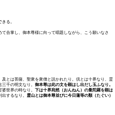
できる。
めて合掌し、御本尊様に向って唱題しながら、こう願いなさ
、及とは菩薩、聖衆を衆僧と説かれたり。倶とは十界なり、霊
念三千の明文なり。
御本尊は此の文を顕はし出だし玉ふなり。
娑婆世界の時なり。
下は十界宛然（おんねん）の曼陀羅を顕は
列出するなり。
霊山とは御本尊並びに今日蓮等の類（たぐい）