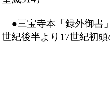
●三宝寺本「録外御書」
世紀後半より17世紀初