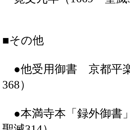
■その他
●他受用御書 京都平楽寺
368）
●本満寺本「録外御書」
聖滅314）