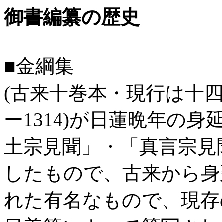
御書編纂の歴史
■金綱集
(古来十巻本・現行は十四巻
ー1314)が日蓮晩年の
土宗見聞」・「真言宗見
したもので、古来から身
れた有名なもので、現存