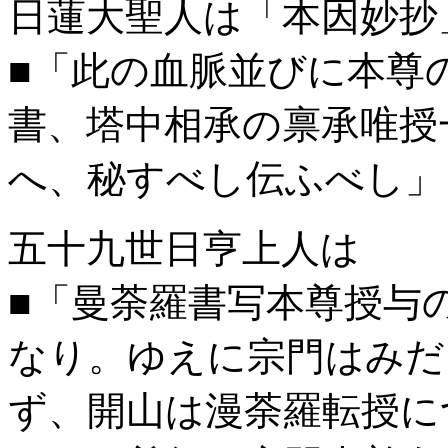
日蓮大聖人は「本因妙抄
■「此の血脈並びに本尊
書、塔中相承の禀承唯授
へ、秘すべし伝ふべし」
五十九世日亨上人は
■「曼荼羅書写本尊授与
なり。ゆえに宗門はみだ
ず、開山は漫荼羅転授に