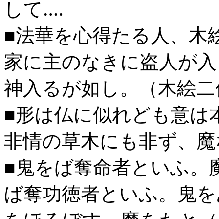
して
‥‥
■
法華を心得たる人、木
家に主のなきに盗人が入
神入るが如し。（木絵二
■
形は仏に似れども意は
非情の草木にも非ず、魔
■
鬼をば奪命者といふ。
ば奪功徳者といふ。鬼を