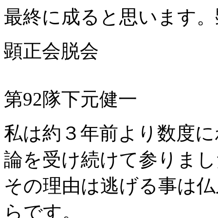
最終に成ると思います。
顕正会脱会
第
92
隊下元健一
私は約３年前より数度に
論を受け続けて参りまし
その理由は逃げる事は仏
らです。