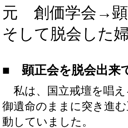
元 創価学会→
そして脱会した
■ 顕正会を脱会出来
私は、国立戒壇を唱え
御遺命のままに突き進む
動していました。