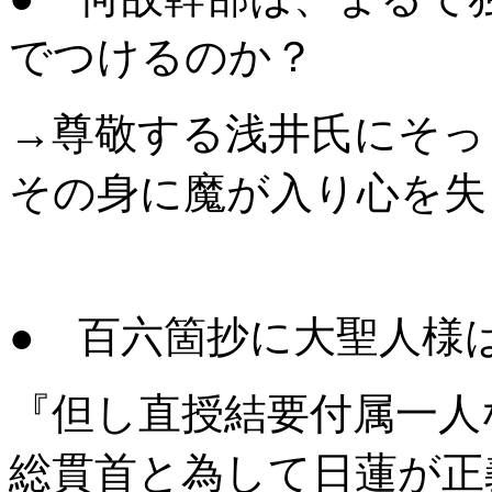
でつけるのか？
→尊敬する浅井氏にそっ
その身に魔が入り心を失
● 百六箇抄に大聖人様
『但し直授結要付属一人
総貫首と為して日蓮が正