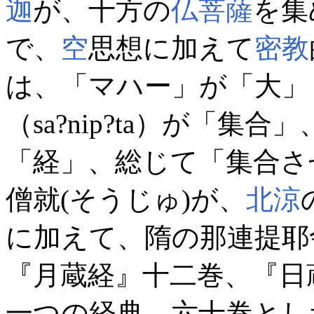
迦
が、十方の
仏
菩薩
を集
で、
空
思想に加えて
密教
は、「マハー」が「大」
（
sa?nip?ta
）が「集合」
「経」、総じて「集合さ
僧就(そうじゅ)が、
北涼
に加えて、隋の那連提耶
『月蔵経』十二巻、『日
一つの経典、六十巻とし