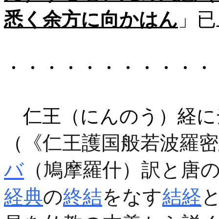
悉く余方に向かはん
」已
・・・・・・・・・・・
仁王（にんのう）経に
《仁王護国般若波羅密
（
バ
（鳩摩羅什）訳と唐
経典
の
終結
をなす
結経