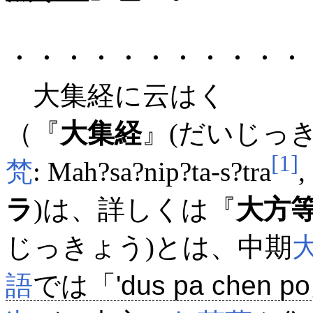
・・・・・・・・・・・
大集経に云はく
（『
大集経
』(だいじっ
[1]
梵
:
Mah?sa?nip?ta-s?tra
,
ラ
)は、詳しくは『
大方
じっきょう)とは、中期
語
では「
'dus pa chen po