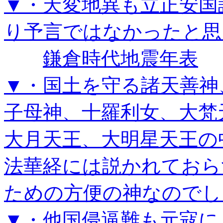
▼・天変地異も立正安国
り予言ではなかったと思
鎌倉時代地震年表
▼・国土を守る諸天善神
子母神、十羅利女、大梵
大月天王、大明星天王の
法華経には説かれておら
ための方便の神なのでし
▼・他国侵逼難も元寇に