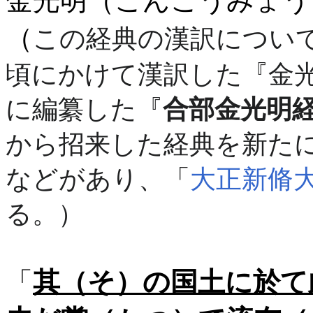
金光明（こんこうみょう
（
この経典の漢訳につい
頃にかけて漢訳した『金
に編纂した『
合部金光明
から招来した経典を新た
などがあり、「
大正新脩
る。）
「
其（そ）の国土に於て