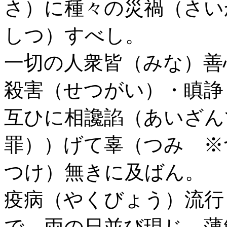
さ）に種々の災禍（さい
しつ）すべし。
一切の人衆皆（みな）善
殺害（せつがい）・瞋諍
互ひに相讒諂（あいざん
罪））げて辜（つみ ※
つけ）無きに及ばん。
疫病（やくびょう）流行
で、両の日並び現じ、薄