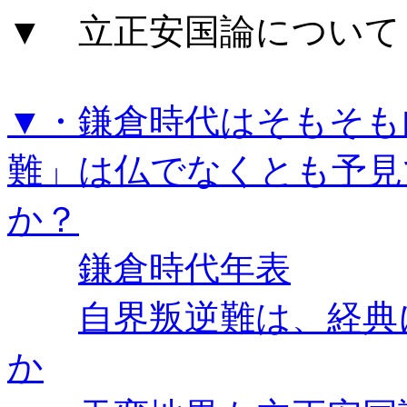
▼ 立正安国論について
▼・鎌倉時代はそもそも
難」は仏でなくとも予見
か？
鎌倉時代年表
自界叛逆難は、経典
か