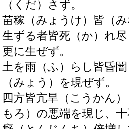
（くだ）さず。
苗稼（みょうけ）皆（み
生ずる者皆死（か）れ尽
更に生ぜず。
土を雨（ふ）らし皆昏闇
（みょう）を現ぜず。
四方皆亢旱（こうかん）
もろ）の悪端を現じ、十
癡（とんじんち）倍増し