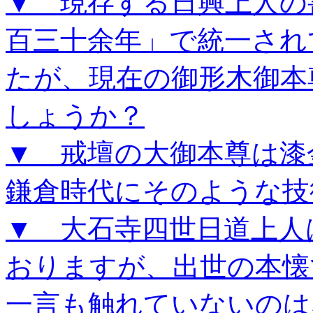
▼ 現存する日興上人の
百三十余年」で統一され
たが、現在の御形木御本
しょうか？
▼ 戒壇の大御本尊は漆
鎌倉時代にそのような技
▼ 大石寺四世日道上人
おりますが、出世の本懐
一言も触れていないのは