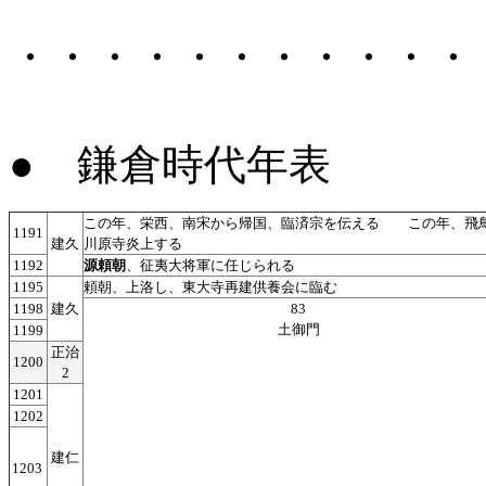
・・・・・・・・・・・
●
鎌倉時代年表
この年、栄西、南宋から帰国、臨済宗を伝える この年、飛
1191
建久
川原寺炎上する
1192
源頼朝
、征夷大将軍に任じられる
1195
頼朝、上洛し、東大寺再建供養会に臨む
1198
建久
83
土御門
1199
正治
1200
2
1201
1202
建仁
1203