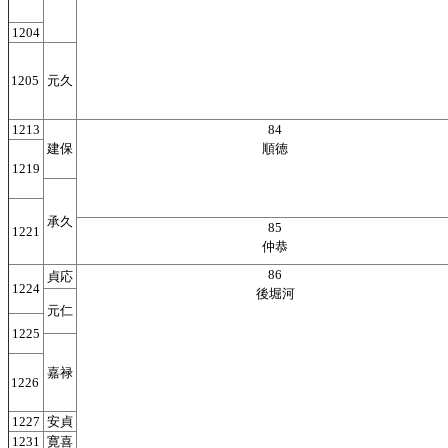
1204
1205
元久
1213
84
建保
順徳
1219
承久
85
1221
仲恭
86
貞応
1224
後堀河
元仁
1225
嘉禄
1226
1227
安貞
1231
寛喜