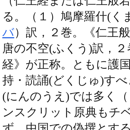
（
仁王経または仁王般
る。（１）鳩摩羅什(く
バ
）訳，２巻。《仁王
唐の不空(ふくう)訳，
経》が正称。ともに護
持・読誦(どくじゅ)す
(にんのうえ)では多く
ンスクリット原典もチ
ず，中国での偽撰とす