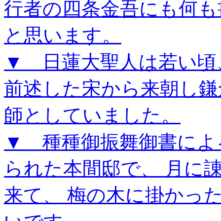
行者の四条金吾にも何も
と思います。
▼ 日蓮大聖人は若い頃
前述した宋から来朝し鎌
師としていました。
▼ 種種御振舞御書によ
られた本間邸で、 月に
来て、 梅の木に掛かっ