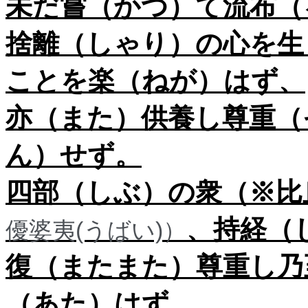
未だ嘗（かつ）て流布（
捨離（しゃり）の心を生
ことを楽（ねが）はず、
亦（また）供養し尊重（
ん）せず。
四部（しぶ）の衆（※比
、持経（
優婆夷(うばい)）
復（またまた）尊重し乃
（あた）はず。