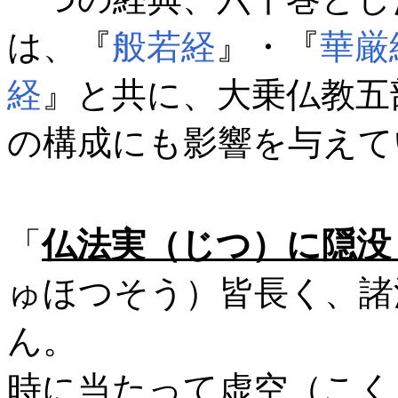
は、『
般若経
』・『
華厳
経
』と共に、大乗仏教五
の構成にも影響を与えて
「
仏法実（じつ）に隠没
ゅほつそう）皆長く、諸
ん。
時に当たって虚空（こく