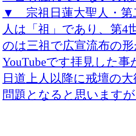
▼ 宗祖日蓮大聖人・第
人は「祖」であり、第4
のは三祖で広宣流布の形
YouTubeです拝見し
日道上人以降に戒壇の大
問題となると思いますが