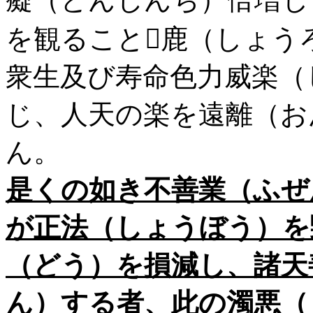
を観ること鹿（しょう
衆生及び寿命色力威楽（
じ、人天の楽を遠離（お
ん。
是くの如き不善業（ふぜ
が正法（しょうぼう）を
（どう）を損減し、諸天
ん）する者、此の濁悪（