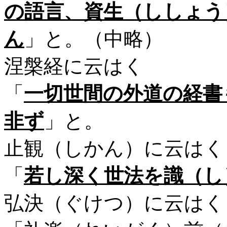
の語言、資生（ししょう
ん
」と。（中略）
涅槃経に云はく
「
一切世間の外道の経書
非ず
」と。
止観（しかん）に云はく
「
若し深く世法を識（し
弘決（ぐけつ）に云はく