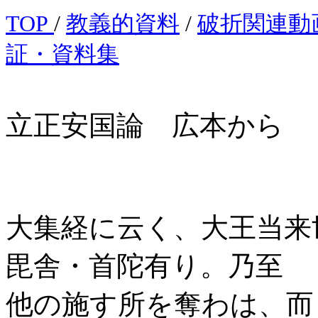
TOP
/
教義的資料
/
破折関連動
証・資料集
立正安国論 広本から
大集経に云く、大王当来
毘舎・首陀有り。乃至
他の施す所を奪わは、而