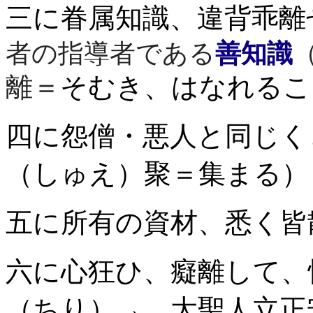
三に眷属知識、違背乖
者の指導者である
善知識
離＝
そむき、はなれるこ
四に怨僧・悪人と同じく
（しゅえ）
聚＝集まる）
五に所有の資材、悉く皆
六に心狂ひ、癡離して
（ちり）→ 大聖人立