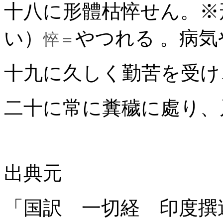
十八に形體枯悴せん。※
い）
やつれる 。病
悴＝
十九に久しく勤苦を受け
二十に常に糞穢に處り、
出典元
「国訳 一切経 印度撰