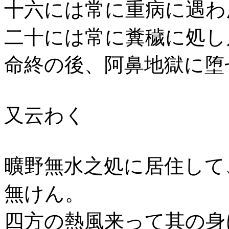
十六には常に重病に遇わ
二十には常に糞穢に処し
命終の後、阿鼻地獄に堕
又云わく
曠野無水之処に居住して
無けん。
四方の熱風来って其の身