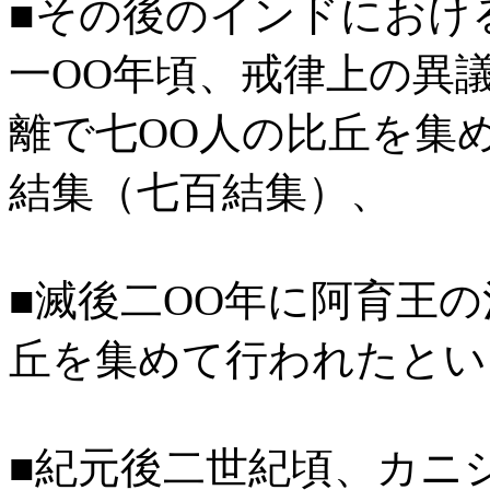
■その後のインドにおけ
一OO年頃、戒律上の異
離で七OO人の比丘を集
結集（七百結集）、
■滅後二OO年に阿育王の
丘を集めて行われたとい
■紀元後二世紀頃、カニ