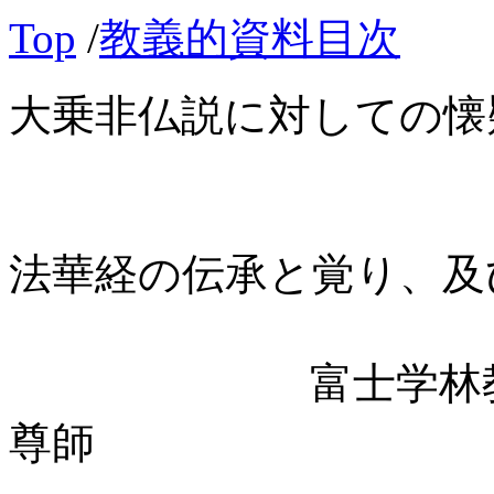
Top
/
教義的資料目次
大乗非仏説に対しての懐
法華経の伝承と覚り、及
富士学林教授（
尊師