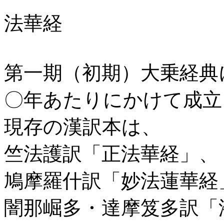
法華経
第一期（初期）大乗経典
〇年あたりにかけて成立
現存の漢訳本は、
竺法護訳「正法華経」、
鳩摩羅什訳「妙法蓮華経
闇那崛多・達摩笈多訳「