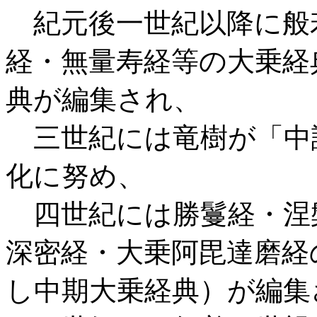
紀元後一世紀以降に般
経・無量寿経等の大乗経
典が編集され、
三世紀には竜樹が「中
化に努め、
四世紀には勝鬘経・涅
深密経・大乗阿毘達磨経
し中期大乗経典）が編集