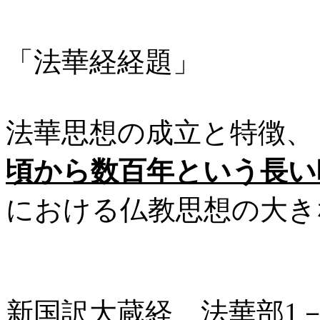
「法華経経題」
法華思想の成立と特徴、
頃から数百年という長い
における仏教思想の大き
新国訳大蔵経 法華部1－