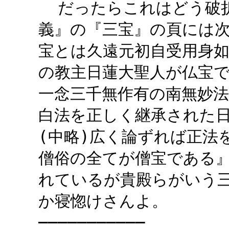
だったらこれはどう破折
義』の『三宝』の頁には
宝とは久遠元初自受用身
の教主日蓮大聖人が仏宝
一念三千無作有の南無妙
白法を正しく継承された
(中略)広く論ずれば正法
僧俗の全てが僧宝である』P
れているが貴殿らがいう
か寝惚けさんよ。
―――――――――――