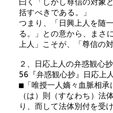
曰く「しかし尊信の対象
括すべきである。」
つまり、「日興上人を随
る。」との意から、まさ
上人」こそが、「尊信の
２、日応上人の弁惑観心
56『弁惑観心抄』日応上人
■「唯授一人嫡々血脈相承
（は）則（すなわち）法
り、而して法体別付を受