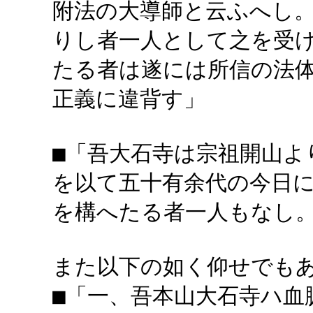
附法の大導師と云ふへし
りし者一人として之を受
たる者は遂には所信の法
正義に違背す」
■「吾大石寺は宗祖開山よ
を以て五十有余代の今日
を構へたる者一人もなし
また以下の如く仰せでも
■「一、吾本山大石寺ハ血