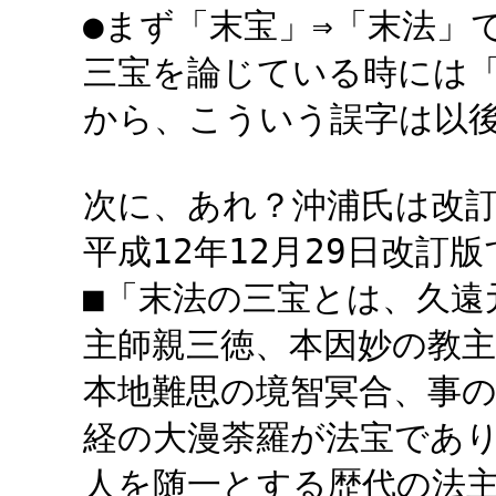
●まず「末宝」⇒「末法」
三宝を論じている時には
から、こういう誤字は以
次に、あれ？沖浦氏は改
平成12年12月29日改訂
■「末法の三宝とは、久遠
主師親三徳、本因妙の教
本地難思の境智冥合、事
経の大漫荼羅が法宝であ
人を随一とする歴代の法