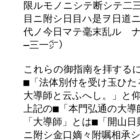
限ルモノニシテ断シテ二
目ニ附シ日目ハ是ヲ日道
代ノ今日マテ毫末乱ルゝ
―三一㌻）
これらの御指南を拝する
■「法体別付を受け玉ひた
大導師と云ふへし。」と
上記の■「本門弘通の大導
「大導師」とは■「開山日
ニ附シ金口嫡々附嘱相承