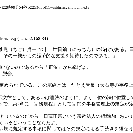
月
)22
時
09
分
54
秒
p2253-ipbf11yosida.nagano.ocn.ne.jp
。
ne.jp(125.52.168.34)
る“稚児（ちご）貫主”の十二世日鎮（にっちん）の時代である
、その一族からの経済的な支援を期待したのである。」
用いないのであるから「正依」から挙げよ。
。脱会。
」が定められている。この宗綱とは、たとえ管長（大石寺の事務
、不文律として、あるいは憲法のように、より上位の法に位置し
下で、第2章に「宗務規程」として宗門の事務管理上の規定が定
められているのだから、日蓮正宗という宗教法人の組織内におい
ているということなんだよ。
の宗規に規定する事項に関してはその規定による手続きを経な