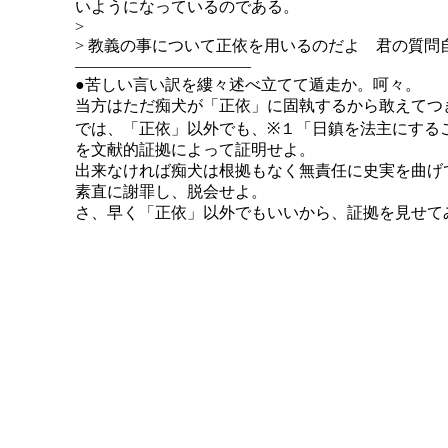
いようになっているのである。
>
> 教義の事について正依を用いるのだよ 君の質問
―――――――――――
●苦しい言い訳を縷々述べ立てて遁走か。呵々。
当方はただ痴犬が「正依」に固執するから敢えてつ
では、「正依」以外でも、
※１「日鎮を法主にする
を文献的証拠によって証明せよ。
出来なければ痴犬は根拠もなく無責任に史実を曲げ
素直に謝罪し、脱会せよ。
さ、早く「正依」以外でもいいから、証拠を見せて