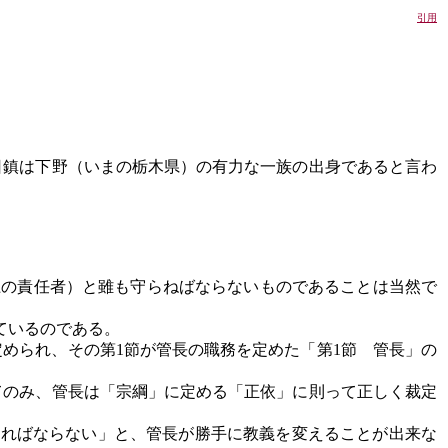
引用
。日鎮は下野（いまの栃木県）の有力な一族の出身であると言わ
上の責任者）と雖も守らねばならないものであることは当然で
ているのである。
められ、その第1節が管長の職務を定めた「第1節 管長」の
てのみ、管長は「宗綱」に定める「正依」に則って正しく裁定
ければならない」と、管長が勝手に教義を変えることが出来な