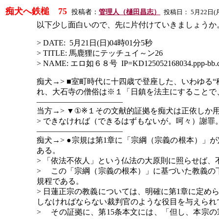
痴犬へ鉄槌
75
投稿者：
管理人（樋田昌志）
投稿日：
5
月
22
日
(
以下少し面白いので、先に片付けていきましょうか
> DATE: 5月21日(日)04時01分5秒
> TITLE: 馬鹿狸にテッチュイ～ン26
> NAME: エロ如６８号 IP=KD125052168034.ppp-bb.dion.
痴犬
→> ■室町時代に十四歳で登座した、いわゆ
れ、大石寺の僧俗は※１「日鎮を法主にすることで
―――――――――――
当方
→> ▼①※１その文献的証拠を痴犬は正依しか
> できなければ（できるはずもないが。呵々）謝罪
―――――――――――
痴犬
→> ●宗規は第1章に「宗綱（宗義の根本）
ある。
> 「依法不依人」という仏法の大原則に照らせば
> この「宗綱（宗義の根本）」に基づいた教義の
規程である。
> 日蓮正宗の教義については、明確に第1章に定
しなければならない裁判官のような役目を与えられ
> その証拠に、第15条本文には、「但し、本宗