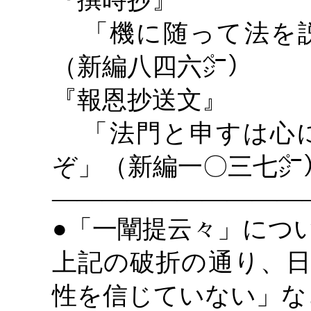
『撰時抄』
「機に随って法を説
（新編八四六㌻）
『報恩抄送文』
「法門と申すは心に
ぞ」（新編一〇三七㌻
――――――――――
●「一闡提云々」につ
上記の破折の通り、日
性を信じていない」な