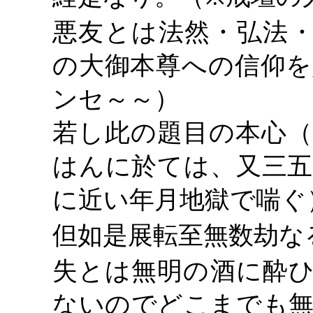
悪友とは法然・弘法
の大御本尊への信仰を
ンセ～～）
若し此の題目の本心（
はんに於ては、又三五
に近い年月地獄で喘ぐ
但如是展転至無数劫な
失とは無明の酒に酔
ないのでどこまでも無