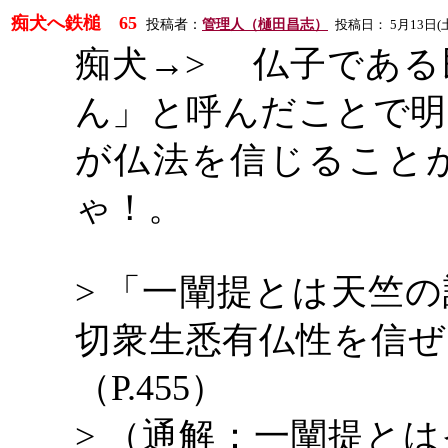
痴犬へ鉄槌
65
投稿者：
管理人（樋田昌志）
投稿日：
5
月
13
日
(
痴犬
→> 仏子である
ん」と呼んだことで明
が仏法を信じること
ゃ！。
> 「一闡提とは天竺
切衆生悉有仏性を信ぜ
（P.455）
> （通解：一闡提と