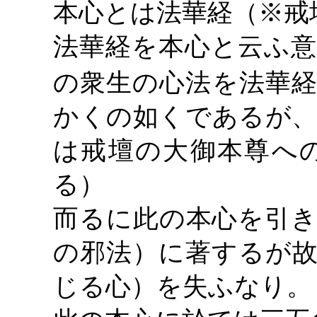
本心とは法華経（
※戒
法華経を本心と云ふ意
の衆生の心法を法華
かくの如くであるが、
は戒壇の大御本尊へ
る）
而るに此の本心を引
の邪法）に著するが故
じる心）を失ふなり。