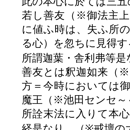
此の本心に於ては三五
若し善友（
※御法主上
に値ふ時は、失ふ所の
る心）を忽ちに見得す
所謂迦葉・舎利弗等是
善友とは釈迦如来（
※
方＝今時においては御
魔王（※池田センセ～
所詮末法に入りて本心
経是なり。（
※戒壇の