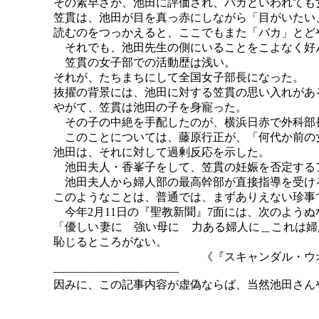
その素早さが、池田に評価され、バカといわれても
笠貫は、池田が目を真っ赤にしながら「目がいたい
読むのをつっかえると、ここでもまた「バカ」とど
それでも、池田先生の側にいることをこよなく好
笠貫の女子部での活動歴は浅い。
それが、たちまちにして全国女子部長になった。
抜擢の背景には、池田に対する笠貫の思い入れがあ
やがて、笠貫は池田の子を身寵った。
その子の中絶を手配したのが、横浜日赤で外科部
このことについては、藤原行正が、「何代か前の
池田は、それに対して過剰反応を示した。
池田夫人・香峯子をして、笠貫の妊娠を否定する
池田夫人から婦人部の最高幹部が直接指導を受け
このようなことは、普通では、まずありえない珍事
今年
2月11日の『聖教新聞』7面には、次のよう
「優しい妻に 強い母に 力ある婦人に＿これは婦
恥じるところがない。
《『スキャンダル・ウオッ
―――――――――――
因みに、この記事内容が虚偽ならば、当然池田さん