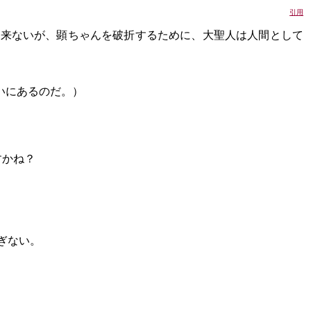
引用
出来ないが、顕ちゃんを破折するために、大聖人は人間として
いにあるのだ。）
すかね？
ぎない。