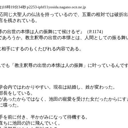
金
)16
時
19
分
34
秒
p2253-ipbf11yosida.nagano.ocn.ne.jp
応同じ大聖人の仏法を持っているので、五重の相対では破折
言を残されている。
の出世の本懐は人の振舞にて候けるぞ』（P.1174）
とであろうか。教主釈尊の出世の本懐とは、人間としての振る舞
に相手にするのもくたびれる内容である。
れでも「教主釈尊の出世の本懐は人の振舞」に叶っているんで
学会内ではわかりやすい。現在は結婚し、姓が変わった。
部長をしている。
があったからではなく、池田の寵愛を受けた女だったからにす
に喋った。
。
手を前に付き、半かがみになって待機する。
直ちに池田の許に飛んでいく。