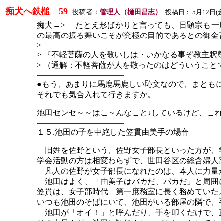
痴犬へ鉄槌
59
投稿者：
管理人（樋田昌志）
投稿日：
5
月
12
日
(
痴犬
→> たとえ形ばかりと言っても、日顕宗も一
の最高の振る舞いこそが究極の目的であるとの御金
>
> 『不軽菩薩の人を敬いしは・いかなる事ぞ教主釈尊
> （通解：不軽菩薩が人を敬ったのはどういうこ
―――――――――――
●もう、あまりに馬鹿馬鹿しい恥文なので、まとも
それでも気合入れて行きますか。
池田センセ～～はこ～んなこと
↓しているけど、こ
―――――――――――
１５
.池田の子を中絶した笠貫由美手の場合
旧姓を佐野という。佐野女子部長といった方が、
学会活動の方は相変わらずで、世田谷区の総含婦人
凡人の佐野が女子部長になれたのは、本人に力量
池田はよく、「由美子はバカだ、バカだ」と周囲
笠貫は、女子部時代、第一庶務室に長く務めていた
いつも池田のそばにいて、池田がいる部屋の隣で、
池田が「オイ！」と呼んだり、手を叩くだけで、