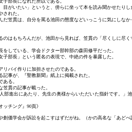
女子部長になれた所以である。
、目がいたい」というと、傍らに坐って本を読み聞かせたりし
やされた。
んだ笠貫は、自分を罵る池田の態度などいっこうに気にしなか
るのはもちろんだが、池田から見れば、笠貫の「尽くしに尽く
長をしている、学会ドクター部幹部の森田修平だった。
女子部長」という匿名の表現で、中絶の件を暴露した。
アリバイ作りに加担させたのである。
る記事が、『聖教新聞』紙上に掲載された。
である。
ぬな笠貫の記事が載った。
人部進出にあたり、先生の奥様からいただいた指針です。」
チング』
90頁》
や創価学会が訴訟を起こすはずだがね。（かの高名な「あどべ