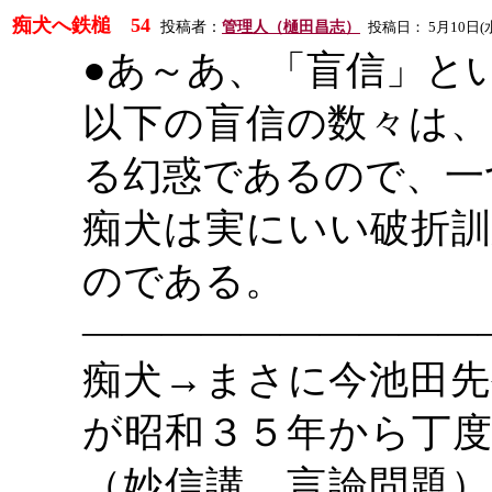
痴犬へ鉄槌
54
投稿者：
管理人（樋田昌志）
投稿日：
5
月
10
日
(
●あ～あ、「盲信」と
以下の盲信の数々は、
る幻惑であるので、一
痴犬は実にいい破折
のである。
――――――――――
痴犬
→まさに今池田先
が昭和３５年から丁度
（妙信講、言論問題）