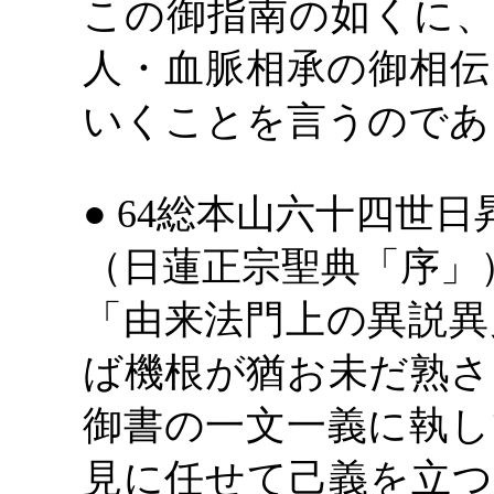
この御指南の如くに、
人・血脈相承の御相伝
いくことを言うのであ
● 64総本山六十四世日
（日蓮正宗聖典「序」
「由来法門上の異説異
ば機根が猶お未だ熟さ
御書の一文一義に執し
見に任せて己義を立つ