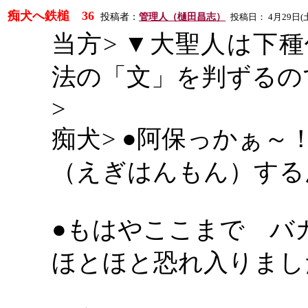
痴犬へ鉄槌
36
投稿者：
管理人（樋田昌志）
投稿日：
4
月
29
日
(
当方
> ▼大聖人は下
法の「文」を判ずるの
>
痴犬
> ●阿保っかぁ
（えぎはんもん）する
●もはやここまで バ
ほとほと恐れ入りまし