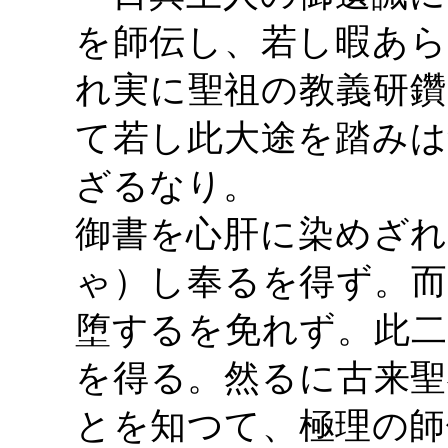
を師伝し、若し暇あら
れ実に聖祖の教義研鑽
て若し此大途を踏みは
ざるなり。
御書を心肝に染めざれ
ゃ）し奉るを得ず。而
堕するを免れず。此二
を得る。然るに古来聖
とを知つて、極理の師