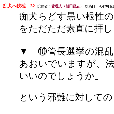
痴犬へ鉄槌
32
投稿者：
管理人（樋田昌志）
投稿日：
4
月
28
日
(
痴犬らどす黒い根性の
をただただ素直に拝し
――――――――――
▼「⑩管長選挙の混乱
あおいでいますが、法
いいのでしょうか」
という邪難に対しての