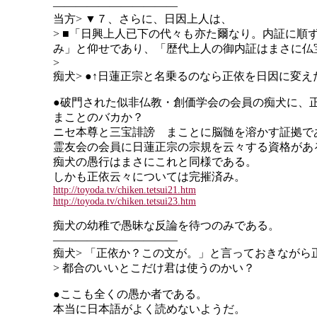
―――――――――――
当方
> ▼７、さらに、日因上人は、
> ■「日興上人已下の代々も亦た爾なり。内証に
み」と仰せであり、「歴代上人の御内証はまさに仏
>
痴犬
> ●↑日蓮正宗と名乗るのなら正依を日因に変
●破門された似非仏教・創価学会の会員の痴犬に、
まことのバカか？
ニセ本尊と三宝誹謗 まことに脳髄を溶かす証拠で
霊友会の会員に日蓮正宗の宗規を云々する資格があ
痴犬の愚行はまさにこれと同様である。
しかも正依云々については完摧済み。
http://toyoda.tv/chiken.tetsui21.htm
http://toyoda.tv/chiken.tetsui23.htm
痴犬の幼稚で愚昧な反論を待つのみである。
―――――――――――
痴犬
> 「正依か？この文が。」と言っておきなが
> 都合のいいとこだけ君は使うのかい？
●ここも全くの愚か者である。
本当に日本語がよく読めないようだ。