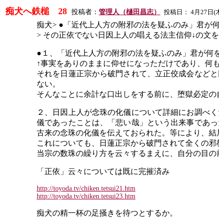
痴犬へ鉄槌
28
投稿者：
管理人（樋田昌志）
投稿日：
4
月
27
日
(
痴犬
> ●「近代上人方の附邪の法を疑ふのみ」君
> その正依でない日因上人の唱える法主信仰↓の文
●１、「近代上人方の附邪の法を疑ふのみ」君が何
↑事実をありのままに仰せになっただけであり、何
それを日蓮正宗から破門されて、立正佼成会などと
ない。
そんなことに余計な口出しをする前に、堕獄必定の
２、日因上人が念珠の化儀について詳細にお調べく
儀であったことは、「悲い哉」という出来事であっ
古来の念珠の化儀を伝えておられた。等により、結
これについても、日蓮正宗から破門されて全くの邪
当宗の数珠の繰り方を云々するまえに、自分の目の
「正依」云々については既に完摧済み
http://toyoda.tv/chiken.tetsui21.htm
http://toyoda.tv/chiken.tetsui23.htm
痴犬の精一杯の足掻きを待つとするか。