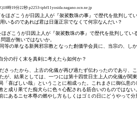
木
)18
時
19
分
22
秒
p2253-ipbf11yosida.nagano.ocn.ne.jp
が何をほざこうが日因上人が『袈裟数珠の事』で歴代を批判して
を用いるのであれば君は日蓮正宗でなくて何宗なんだい？
をほざこうが日因上人が『袈裟数珠の事』で歴代を批判してい
も問題が無いではないか。
同等の単なる新興邪宗教となった創価学会員に、当宗の、し
自分の行く末を真剣に考えたら如何か？
ださったから、上古の化儀が再び過たず伝わったのであり、
たが、結果としては、一つには第十四世日主上人の化儀が関
局「喜ばしい哉」ということに相成った。これまさに御仏意の
教と成り果てた痴犬らに色々心配される筋合いのものではない
前にあるニセ本尊の燃やし方もしくはゴミの日にどうやって分