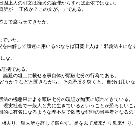
日因上人の引文は痴犬の論理からすれば正依ではない。
箇所が 「正依か？この文が。」である。
芯まで腐らせてきたか。
れていた。
の説を曲解して頑迷に用いるのならば日寛上人は「邪義法主にな
いにな。
る証拠である。
、論題の俎上に載せる事自体が頭破七分の行為である。
どうか？などと聞きながら、その矛盾を突くと、自分は用い
謗法の極悪果による頭破七分の現証が如実に顕れてきている。
、現実社会で一般人と共に生きているということが恐ろしいこ
国的に有名になるような理不尽で凶悪な犯罪の当事者となるの
ゝ相去り、聖人所を辞して還らず。是を以て魔来たり鬼来たり