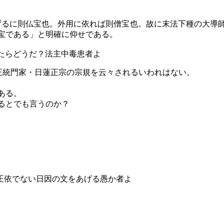
順ずるに則仏宝也。外用に依れば則僧宝也。故に末法下種の大導
宝である」と明確に仰せである。
えたらどうだ？法主中毒患者よ
正統門家・日蓮正宗の宗規を云々されるいわれはない。
ある。
るとでも言うのか？
ら正依でない日因の文をあげる愚か者よ