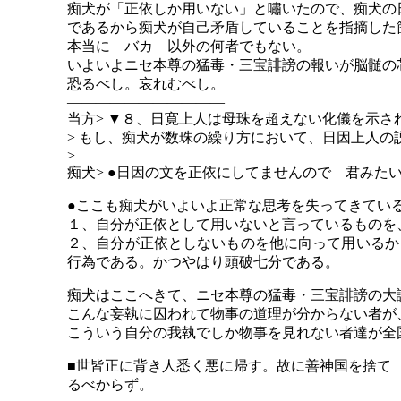
痴犬が「正依しか用いない」と嘯いたので、痴犬の
であるから痴犬が自己矛盾していることを指摘した
本当に バカ 以外の何者でもない。
いよいよニセ本尊の猛毒・三宝誹謗の報いが脳髄の
恐るべし。哀れむべし。
―――――――――――
当方
> ▼８、日寛上人は母珠を超えない化儀を示さ
> もし、痴犬が数珠の繰り方において、日因上人
>
痴犬
> ●日因の文を正依にしてませんので 君みた
●ここも痴犬がいよいよ正常な思考を失ってきてい
１、自分が正依として用いないと言っているものを
２、自分が正依としないものを他に向って用いるか
行為である。かつやはり頭破七分である。
痴犬はここへきて、ニセ本尊の猛毒・三宝誹謗の大
こんな妄執に囚われて物事の道理が分からない者が
こういう自分の我執でしか物事を見れない者達が全
■世皆正に背き人悉く悪に帰す。故に善神国を捨て
るべからず。