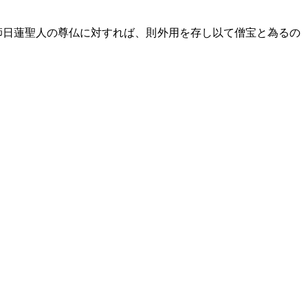
師日蓮聖人の尊仏に対すれば、則外用を存し以て僧宝と為るの