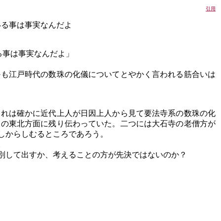
引用
いる事は事実なんだよ
る事は事実なんだよ」
かも江戸時代の数珠の化儀についてとやかく言われる筋合いは
これは確かに近代上人が日因上人から見て要法寺系の数珠の化
東の東北方面に残り伝わっていた。二つには大石寺の老僧方が
しからしむるところであろう。
。
別して出すか、考えることの方が先決ではないのか？