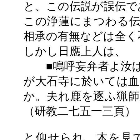
と、この伝説が誤伝で
この浄蓮にまつわる伝
相承の有無などは全く
しかし日應上人は、
■鳴呼妄弁者よ汝
が大石寺に於いては血
か。夫れ鹿を逐ふ猟師
（研教二七五一三頁）
と仰せられ、木を見