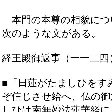
本門の本尊の相貌につ
次のような文がある。
経王殿御返事（一一二四
■「日蓮がたましひをす
ぞ信じさせ給へ、仏の御
しひは南無妙法蓮華経に