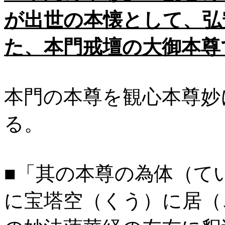
が出世の本懐として、弘
た、本門戒壇の大御本尊
本門の本尊を観心本尊妙
る。
■「其の本尊の為体（て
に宝塔空（くう）に居（