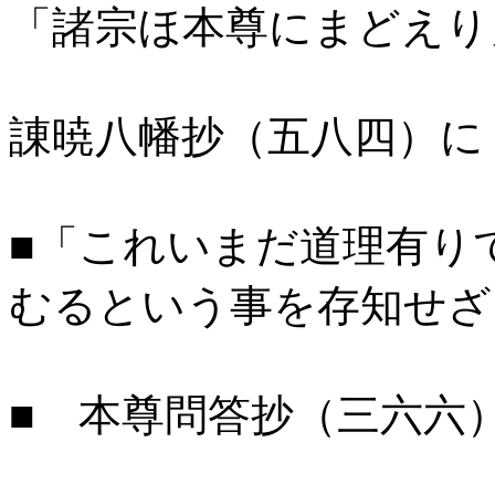
「諸宗ほ本尊にまどえり
諌暁八幡抄（五八四）に
■「これいまだ道理有り
むるという事を存知せざ
■ 本尊問答抄（三六六