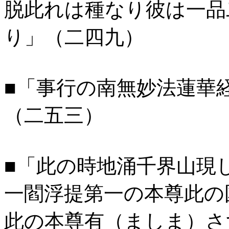
脱此れは種なり彼は一品
り」（二四九）
■「事行の南無妙法蓮華
（二五三）
■「此の時地涌千界山現
一閻浮提第一の本尊此の
此の本尊有（ましま）さ