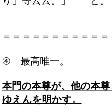
り」等云云。」 と。
＝＝＝＝＝＝＝＝＝＝＝
④ 最高唯一。
本門の本尊が、他の本尊
ゆえんを明かす。