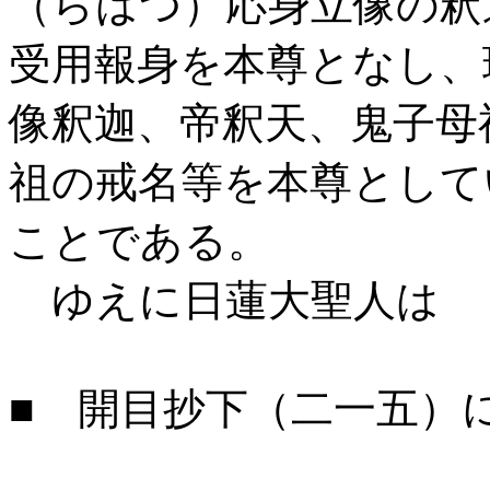
（らはつ）応身立像の釈
受用報身を本尊となし、
像釈迦、帝釈天、鬼子母
祖の戒名等を本尊として
ことである。
ゆえに日蓮大聖人は
■ 開目抄下（二一五）