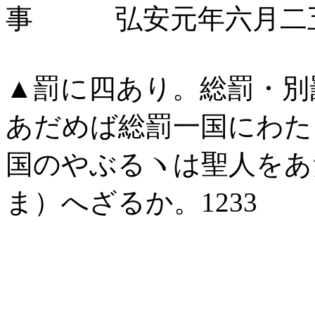
事 弘安元年六月二五
▲罰に四あり。総罰・別
あだめば総罰一国にわた
国のやぶるヽは聖人をあ
ま）へざるか。1233