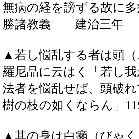
無病の経を謗ずる故に多
勝諸教義 建治三年 五
▲若し悩乱する者は頭（
羅尼品に云はく「若し我
法者を悩乱せば、頭破れ
樹の枝の如くならん」11
▲其の身は白癩（びゃく