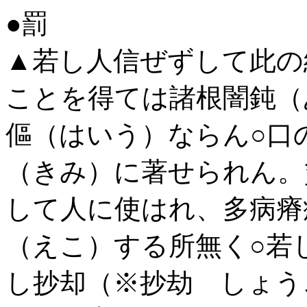
●罰
▲若し人信ぜずして此の
ことを得ては諸根闇鈍（
傴（はいう）ならん○口
（きみ）に著せられん。
して人に使はれ、多病瘠
（えこ）する所無く○若
し抄却（※
抄劫
しょう