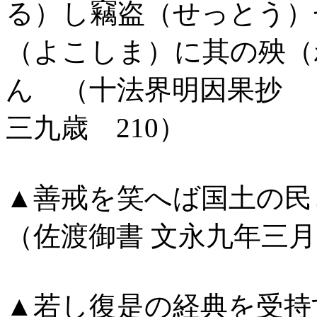
る）し竊盗（せっとう）
（よこしま）に其の殃（
ん （十法界明因果
三九歳 210）
▲善戒を笑へば国土の民
（佐渡御書 文永九年三
▲若し復是の経典を受持