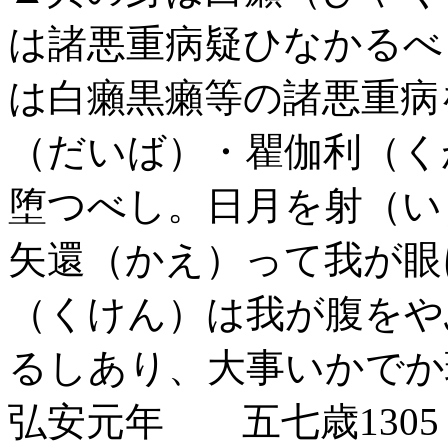
は諸悪重病疑ひなかるべ
は白癩黒癩等の諸悪重病
（だいば）・瞿伽利（く
堕つべし。日月を射（い
矢還（かえ）って我が眼
（くけん）は我が腹をや
るしあり、大事いかでか
弘安元年 五七歳1305