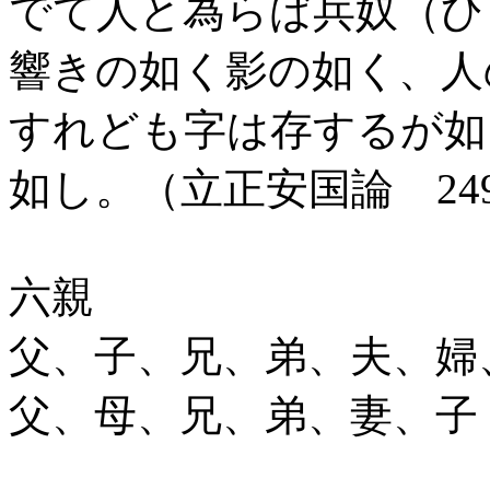
でて人と為らば兵奴（ひ
響きの如く影の如く、人
すれども字は存するが如
如し。（立正安国論 24
六親
父、子、兄、弟、夫、婦
父、母、兄、弟、妻、子