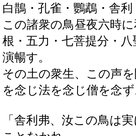
白鵲・孔雀・鸚鵡・舎利
この諸衆の鳥昼夜六時に
根・五力・七菩提分・八
演暢す。
その土の衆生、この声を
を念じ法を念じ僧を念ず
「舎利弗、汝この鳥は実