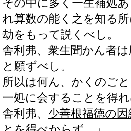
その中に多く一生補処あ
れ算数の能く之を知る所
劫をもって説くべし。
舎利弗、衆生聞かん者は
と願ずべし。
所以は何ん、かくのごと
一処に会することを得れ
舎利弗、
少善根福徳の因
とを得べからず。
」