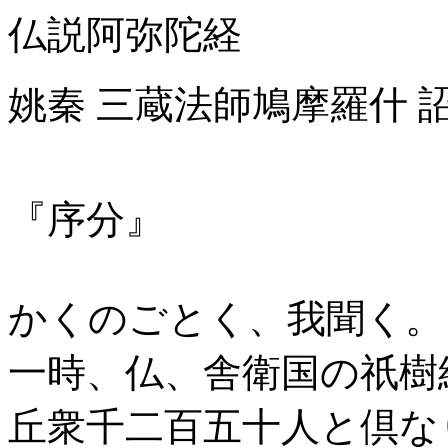
仏説阿弥陀経
姚秦 三蔵法師鳩摩羅什 
『序分』
かくのごとく、我聞く。
一時、仏、舎衛国の祇樹
丘衆千二百五十人と倶な