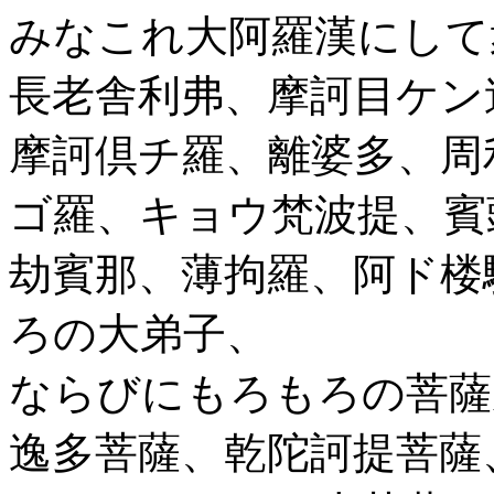
みなこれ大阿羅漢にして
長老舎利弗、摩訶目ケン
摩訶倶チ羅、離婆多、周
ゴ羅、キョウ梵波提、賓
劫賓那、薄拘羅、阿ド楼
ろの大弟子、
ならびにもろもろの菩薩
逸多菩薩、乾陀訶提菩薩