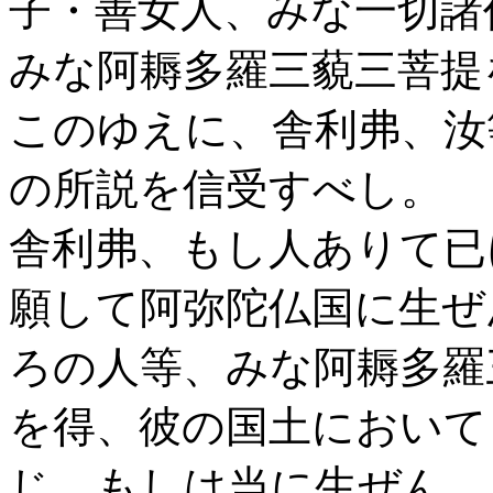
子・善女人、みな一切諸
みな阿耨多羅三藐三菩提
このゆえに、舎利弗、汝
の所説を信受すべし。
舎利弗、もし人ありて已
願して阿弥陀仏国に生ぜ
ろの人等、みな阿耨多羅
を得、彼の国土において
じ、もしは当に生ぜん。