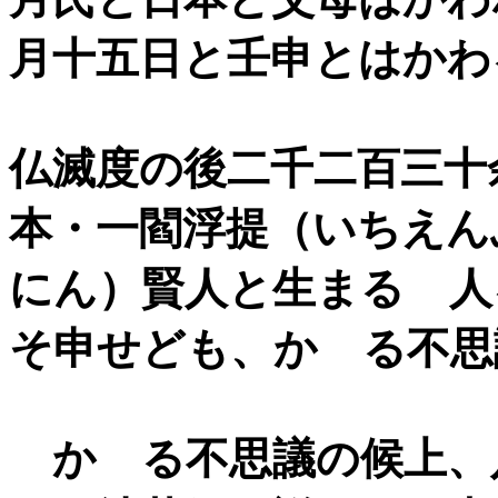
月十五日と壬申とはかわ
仏滅度の後二千二百三十
本・一閻浮提（いちえん
にん）賢人と生まるゝ人
そ申せども、かゝる不思
かゝる不思議の候上、