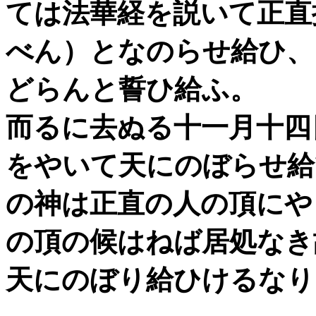
ては法華経を説いて正直
べん）となのらせ給ひ、
どらんと誓ひ給ふ。
而るに去ぬる十一月十四
をやいて天にのぼらせ給
の神は正直の人の頂にや
の頂の候はねば居処なき
天にのぼり給ひけるなり