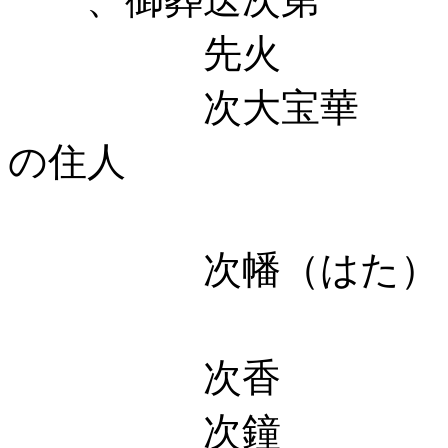
先火 二郎三
次大宝華 四郎
の住人
左 四条
次幡（はた）
右 衛
次香 富木
次鐘 大田