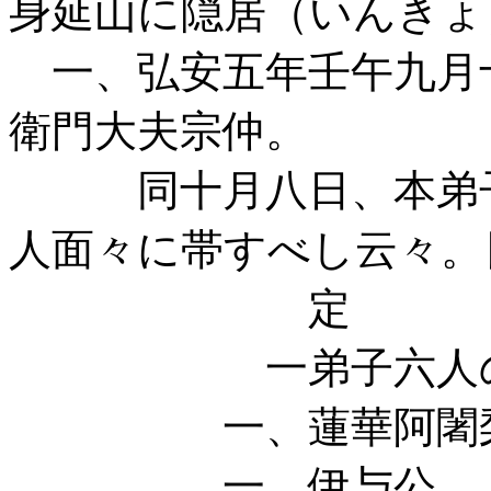
身延山に隠居（いんきょ
一、弘安五年壬午九月
衛門大夫宗仲。
同十月八日、本弟子
人面々に帯すべし云々。
定
一弟子六人の事
一、蓮華阿闍梨
一、伊与公 