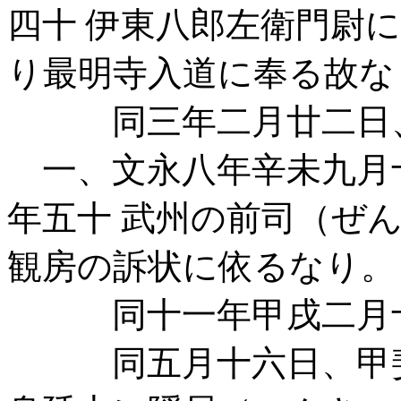
四十 伊東八郎左衛門尉
り最明寺入道に奉る故な
同三年二月廿二日、
一、文永八年辛未九月
年五十 武州の前司（ぜ
観房の訴状に依るなり。
同十一年甲戌二月十
同五月十六日、甲斐