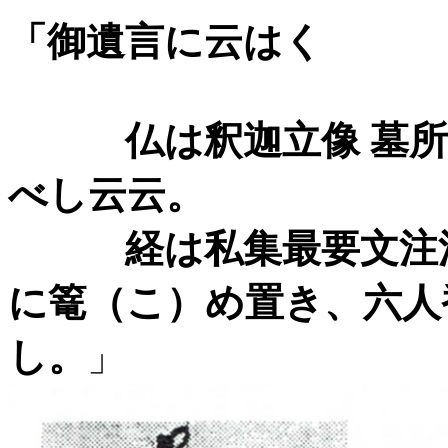
「御遺言に云はく
仏は釈迦立像 墓所の
べし云云。
経は私集最要文注法華
に篭（こ）め置き、六人
し。
」