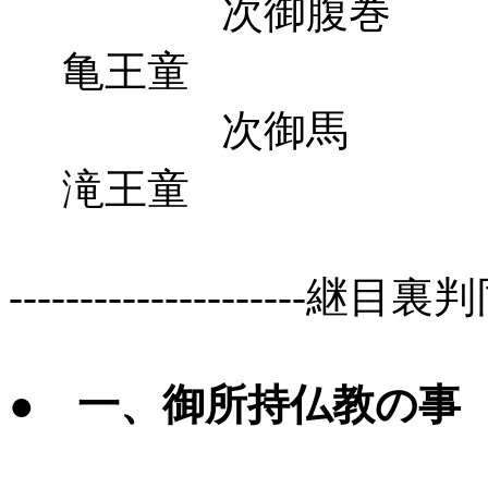
次御腹巻 
亀王童
次御馬
滝王童
---------------------継目裏判同前
● 一、御所持仏教の事