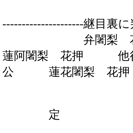
---------------------継目裏に判
弁闍梨 花押 
蓮阿闍梨 花押 他
公 蓮花闍梨 花押
定