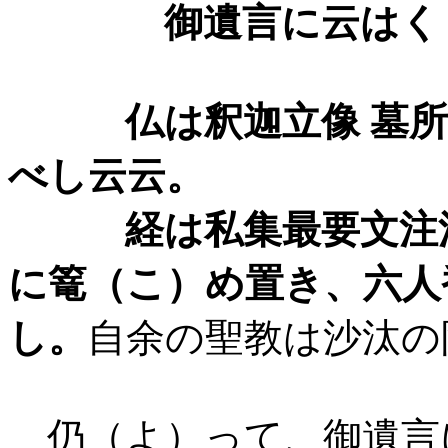
御遺言に云はく
仏は釈迦立像 墓所の
べし云云。
経は私集最要文注法華
に篭（こ）め置き、六人
し。
自余の聖教は沙汰の
仍（よ）って、御遺言