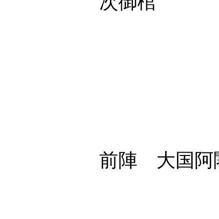
次御棺 御輿
侍
治
下
蓮華
前陣 大国阿
出
和