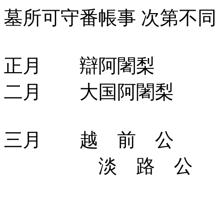
墓所可守番帳事 次第不同
正月 辯阿闍梨
二月 大国阿闍梨
三月 越 前 公
淡 路 公