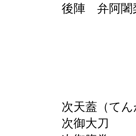
後陣 弁阿闍
丹
大
筑
帥（そ
次天蓋（てんがい
次御大刀