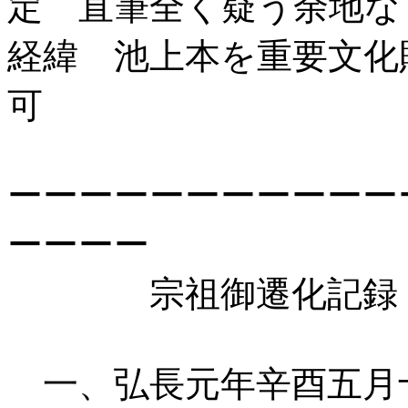
定 直筆全く疑う余地な
経緯 池上本を重要文化
可
ーーーーーーーーーーー
ーーーー
宗祖御遷化記録 
一、弘長元年辛酉五月