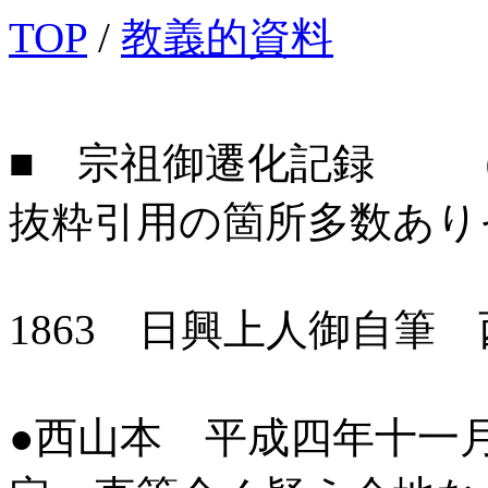
TOP
/
教義的資料
■ 宗祖御遷化記録 
抜粋引用の箇所多数あり
1863 日興上人御自筆
●西山本 平成四年十一