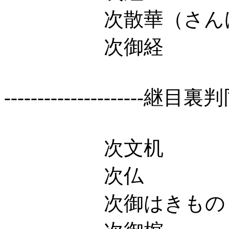
次散華（さんげ）
次御経 
---------------------継目裏判同前
次文机 富
次仏 大
次御はきもの 源