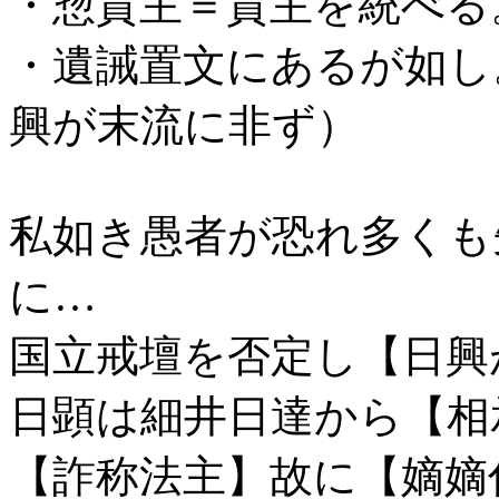
・惣貫主＝貫主を統べる
・遺誡置文にあるが如し
興が末流に非ず）
私如き愚者が恐れ多くも
に…
国立戒壇を否定し【日興
日顕は細井日達から【相
【詐称法主】故に【嫡嫡