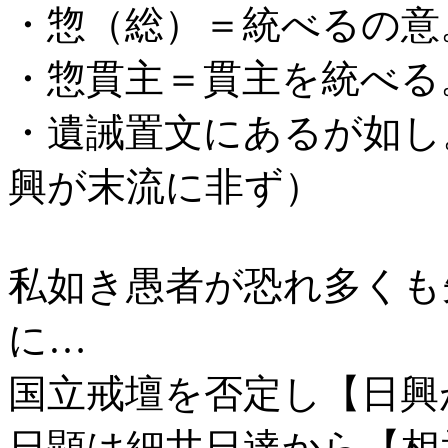
・惣（総）＝統べるの意
・惣貫主＝貫主を統べる
・遺誡置文にあるが如し
興が末流に非ず）
私如き愚者が恐れ多くも
に…
国立戒壇を否定し【日興
日顕は細井日達から【相