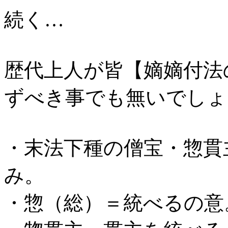
続く…
歴代上人が皆【嫡嫡付法
ずべき事でも無いでしょ
・末法下種の僧宝・惣貫
み。
・惣（総）＝統べるの意