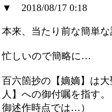
▼ 2018/08/17 0:18
本来、当たり前な簡単な
忙しいので簡略に…
百六箇抄の【嫡嫡】は大
人】への御付嘱を指す。
御述作時点では…）