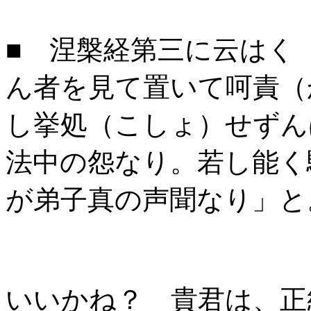
■ 涅槃経第三に云はく
ん者を見て置いて呵責（
し挙処（こしょ）せずん
法中の怨なり。若し能く
が弟子真の声聞なり」と
いいかね？ 貴君は、正