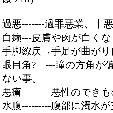
過悪-------過罪悪業
白癩---皮膚や肉が白く
手脚繚戻→手足が曲がり
眼目角? ---瞳の方角
ない事。
悪瘡---------悪性ので
水腹---------腹部に