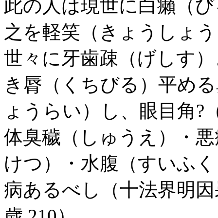
此の人は現世に白癩（び
之を軽笑（きょうしょう
世々に牙歯疎（げしす）
き脣（くちびる）平める
ょうらい）し、眼目角?
体臭穢（しゅうえ）・悪
けつ）・水腹（すいふく
病あるべし（十法界明因
歳 210）