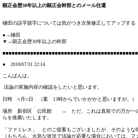
顕正会歴30年以上の顕正会幹部とのメール往還
樋田の誤字脱字については気がつき次第修正してアップする
●→樋田
▼→顕正会歴30年以上の幹部
■■■■■■■■■■■■■■■■■■■■■■■■■■■■■■■■■■■■■■■■■■■■
● 2018/07/31 22:14
こんばんは。
法論の実施内容の確認をしたいと思います。
日時 ○月○日 （案 13時からでいかがかと思いますが。）
場所 新宿区 公民館 → ただ、これは直前での万が一の
らを推薦いたします。
「ファミレス」 とのご提案もございましたが、そのような
（もちろん、火急な状況で法論が必要な場合においては、フ