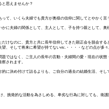
ると思えませんか？
あって、いくら夫婦でも貴方が奥様の信仰に関してとやかく言
いかに夫婦の関係として、主人として、子を持つ親として、奥
ただけなのに、貴方と共に長年信仰してきた顕正会を脱会する
望、そして将来に希望が持てないetc.・・・・などの点が多
問題ではなく、ご主人の長年の言動・夫婦間の愛・現在の状態
推察されます。
方的に決め付けて詰るよりも、ご自分の過去の結婚生活、そし
向け、挑発的な活動を為さしめる、卑劣な行為に対しても、衛