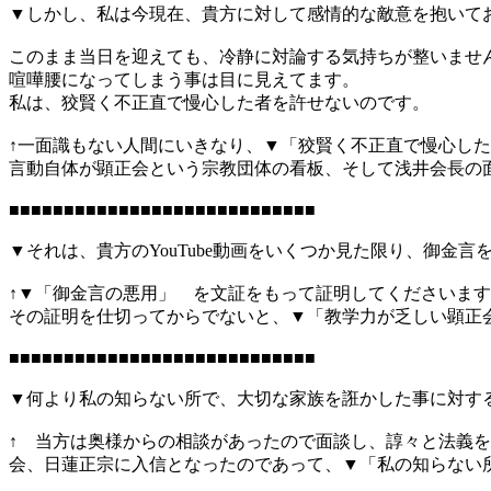
▼しかし、私は今現在、貴方に対して感情的な敵意を抱いて
このまま当日を迎えても、冷静に対論する気持ちが整いませ
喧嘩腰になってしまう事は目に見えてます。
私は、狡賢く不正直で慢心した者を許せないのです。
↑一面識もない人間にいきなり、▼「狡賢く不正直で慢心し
言動自体が顕正会という宗教団体の看板、そして浅井会長の
■■■■■■■■■■■■■■■■■■■■■■■■■■■■
▼それは、貴方のYouTube動画をいくつか見た限り、御
↑▼「御金言の悪用」 を文証をもって証明してくださいま
その証明を仕切ってからでないと、▼「教学力が乏しい顕正
■■■■■■■■■■■■■■■■■■■■■■■■■■■■
▼何より私の知らない所で、大切な家族を誑かした事に対す
↑ 当方は奥様からの相談があったので面談し、諄々と法義
会、日蓮正宗に入信となったのであって、▼「私の知らない