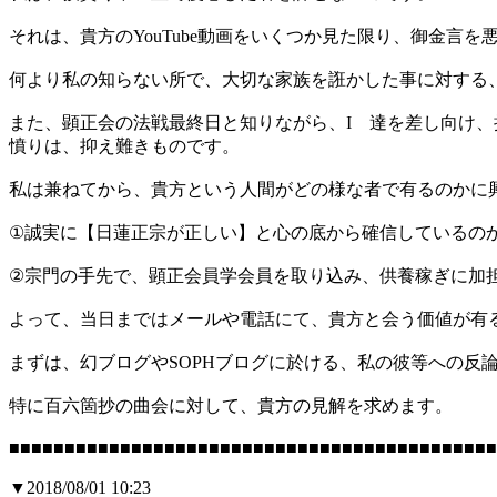
それは、貴方のYouTube動画をいくつか見た限り、御金
何より私の知らない所で、大切な家族を誑かした事に対する
また、顕正会の法戦最終日と知りながら、I 達を差し向け
憤りは、抑え難きものです。
私は兼ねてから、貴方という人間がどの様な者で有るのかに
①誠実に【日蓮正宗が正しい】と心の底から確信しているの
②宗門の手先で、顕正会員学会員を取り込み、供養稼ぎに加
よって、当日まではメールや電話にて、貴方と会う価値が有
まずは、幻ブログやSOPHブログに於ける、私の彼等への反
特に百六箇抄の曲会に対して、貴方の見解を求めます。
■■■■■■■■■■■■■■■■■■■■■■■■■■■■■■■■■■■■■■■■■■■■
▼2018/08/01 10:23