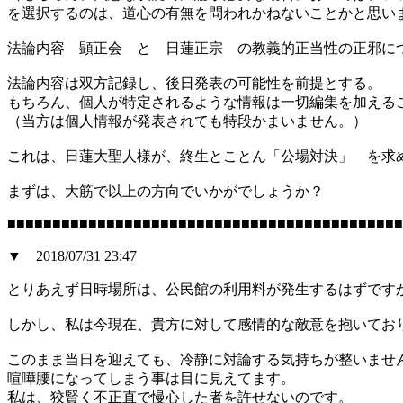
を選択するのは、道心の有無を問われかねないことかと思い
法論内容 顕正会 と 日蓮正宗 の教義的正当性の正邪に
法論内容は双方記録し、後日発表の可能性を前提とする。
もちろん、個人が特定されるような情報は一切編集を加える
（当方は個人情報が発表されても特段かまいません。）
これは、日蓮大聖人様が、終生とことん「公場対決」 を求
まずは、大筋で以上の方向でいかがでしょうか？
■■■■■■■■■■■■■■■■■■■■■■■■■■■■■■■■■■■■■■■■■■■■
▼ 2018/07/31 23:47
とりあえず日時場所は、公民館の利用料が発生するはずです
しかし、私は今現在、貴方に対して感情的な敵意を抱いてお
このまま当日を迎えても、冷静に対論する気持ちが整いませ
喧嘩腰になってしまう事は目に見えてます。
私は、狡賢く不正直で慢心した者を許せないのです。