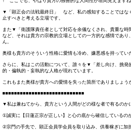
↑ ここでも、やはり貴方の独善的な人間性が垣間見えます
▼「顕正会の法戦最終日」 など、私の感知することではな
止すべきと考える立場です。
また▼「衛護隊責任者として対応を余儀なくされ、貴重な時
など、それは貴方の宗教的立場としての一方的な感情であり
ん。
奥様も貴方のそういう性格に愛情も冷め、嫌悪感を持ってい
さらに、私はこの活動について、誰々を▼「差し向け、挑発
的・偏執的・妄執的な人格が現れています。
これもまた奥様が貴方への愛情を失った箇所でありましょう
■■■■■■■■■■■■■■■■■■■■■■■■■■■■
▼私は兼ねてから、貴方という人間がどの様な者で有るのか
①誠実に【日蓮正宗が正しい】と心の底から確信しているの
②宗門の手先で、顕正会員学会員を取り込み、供養稼ぎに加