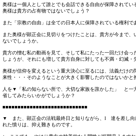
奥様は一個人として誰とでも会話できる自由が保障されてい
奥様は貴方の占有物ではないでしょう？
また「宗教の自由」は全ての日本人に保障されている権利で
また奥様が顕正会に見切りをつけたことは、貴方が今まで、
ないでしょうか。
貴方の憎む私の動画を見て、そして私にたった一回だけ会っ
しょうが、それにも増して貴方自身に対しても不満・幻滅・失
奥様が信仰を変えるという重大決心に至るには、法義だけの
来性・・・そのようなことが大きく影響したのではないかと
人を▼「私の知らない所で、大切な家族を誑かした」 と一
省してみたらいかがでしょうか？
■■■■■■■■■■■■■■■■■■■■■■■■■■■■
▼ また、顕正会の法戦最終日と知りながら、I 達を差し
れた憤りは、抑え難きものです。