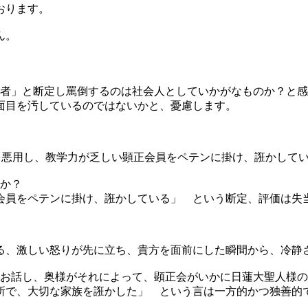
おります。
ん。
た者」と断定し罵倒するのは社会人としていかがなものか？と
面目を汚しているのではないかと、憂慮します。
金言を悪用し、教学力が乏しい顕正会員をペテンに掛け、誑かして
すか？
会員をペテンに掛け、誑かしている」 という断定、評価は失
る、激しい怒りが先に立ち、貴方を面前にした瞬間から、冷静
をお話し、奥様がそれによって、顕正会がいかに日蓮大聖人様
所で、大切な家族を誑かした」 という言は一方的かつ独善的