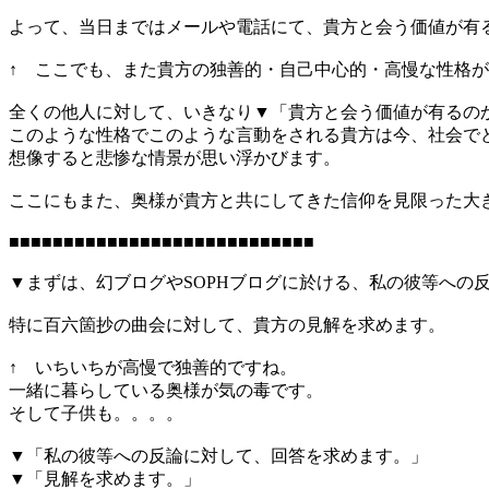
よって、当日まではメールや電話にて、貴方と会う価値が有
↑ ここでも、また貴方の独善的・自己中心的・高慢な性格
全くの他人に対して、いきなり▼「貴方と会う価値が有るの
このような性格でこのような言動をされる貴方は今、社会で
想像すると悲惨な情景が思い浮かびます。
ここにもまた、奥様が貴方と共にしてきた信仰を見限った大
■■■■■■■■■■■■■■■■■■■■■■■■■■■■
▼まずは、幻ブログやSOPHブログに於ける、私の彼等への
特に百六箇抄の曲会に対して、貴方の見解を求めます。
↑ いちいちが高慢で独善的ですね。
一緒に暮らしている奥様が気の毒です。
そして子供も。。。。
▼「私の彼等への反論に対して、回答を求めます。」
▼「見解を求めます。」