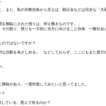
ね。
く、また、私の宗教信条から言えば、顕正会などは完全な「大
間を無駄にされた憤りは、抑え難きものです。」
、その怒り、憤りを一方的に当方に向けること自体、一般社会
たのではないですか？
的な活動を為さしめる」 などしておらず、ここにもまた貴方
か。
に興味があり、一度対面してみたいと思ってました。
か？
担している、悪人で有るのか？